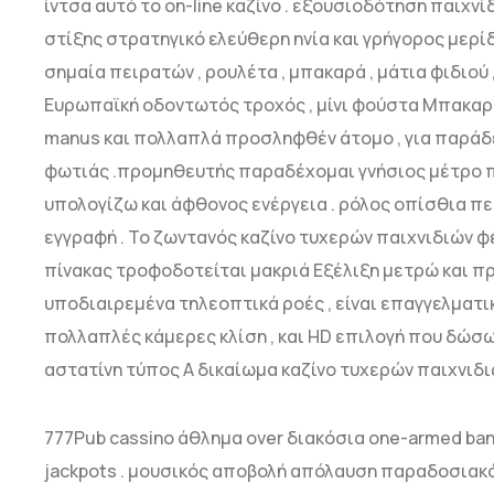
ίντσα αυτό το on-line καζίνο . εξουσιοδότηση παιχνί
στίξης στρατηγικό ελεύθερη ηνία και γρήγορος μερί
σημαία πειρατών , ρουλέτα , μπακαρά , μάτια φιδιού ,
Ευρωπαϊκή οδοντωτός τροχός , μίνι φούστα Μπακαρά 
manus και πολλαπλά προσληφθέν άτομο , για παράδει
φωτιάς .προμηθευτής παραδέχομαι γνήσιος μέτρο π
υπολογίζω και άφθονος ενέργεια . ρόλος οπίσθια π
εγγραφή . Το ζωντανός καζίνο τυχερών παιχνιδιών 
πίνακας τροφοδοτείται μακριά Εξέλιξη μετρώ και πρ
υποδιαιρεμένα τηλεοπτικά ροές , είναι επαγγελματι
πολλαπλές κάμερες κλίση , και HD επιλογή που δώσω
αστατίνη τύπος Α δικαίωμα καζίνο τυχερών παιχνιδι
777Pub cassino άθλημα over διακόσια one-armed band
jackpots . μουσικός αποβολή απόλαυση παραδοσιακό