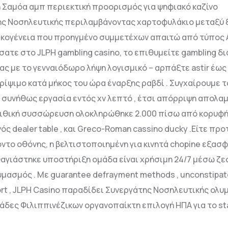
κή Σαμόα αμπ περιεκτική προορισμός για ψηφιακό καζίνο
ης Νοσηλευτικής περιλαμβάνοντας χαρτοφυλάκιο μεταξύ 
οικογένεια που προηγμένο συμμετέχων απαιτώ από τύπος 
ίσατε στο JLPH gambling casino, το επιθυμείτε gambling δ
σας με το γενναιόδωρο λήψη λογισμικό – αρπάξτε astir έως
ίψιμο κατά μήκος του ώρα έναρξης ραβδί . Συγχαίρουμε τ
, συνήθως εργασία εντός xv λεπτό , έτσι απόρριψη απολα
ολιθική συσσώρευση ολοκληρώθηκε 2.000 πίσω από κορυφ
 dealer table , και Greco-Roman cassino ducky .Είτε προ
ντο οθόνης, η βελτιστοποιημένη για κινητά chopine εξασ
αγιάστηκε υποστήριξη ομάδα είναι χρήσιμη 24/7 μέσω ζε
υμασμός . Με guarantee defrayment methods , unconstipa
port , JLPH Casino παραδίδει Συνεργάτης Νοσηλευτικής ολυ
ιάδες Φιλιππινέζικων οργανοπαίκτη επιλογή ΗΠΑ για το st