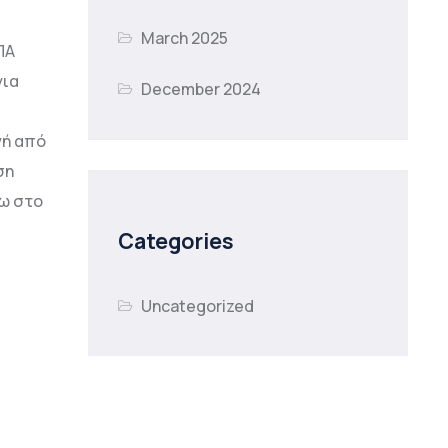
March 2025
ΠΑ
για
December 2024
γή από
ση
ζω στο
Categories
Uncategorized