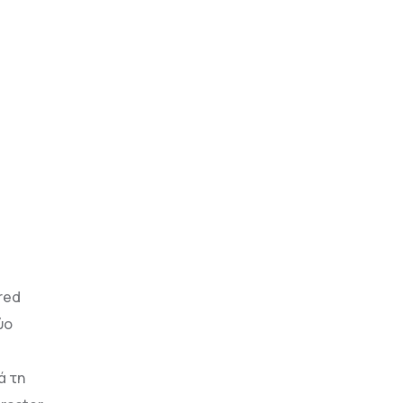
red
ύο
ά τη