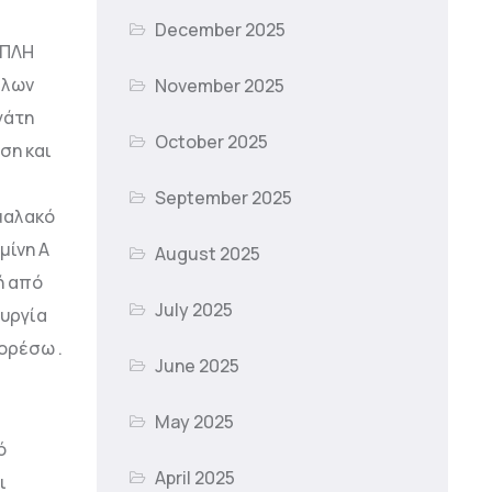
December 2025
 ΠΛΗ
πλων
November 2025
γάτη
October 2025
ση και
September 2025
μαλακό
μίνη Α
August 2025
ή από
July 2025
ουργία
φορέσω .
June 2025
May 2025
ό
April 2025
ι