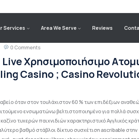
r Services
Area We Serve
Reviews
Conta
0 Comments
 Live Χρησιμοποιήσιμο Ατομ
ing Casino ; Casino Revoluti
ραβείο όταν στον τουλάχιστον 60 % των επιδέξιων αναθε
αιτούμενο ενσωματώνω βελτιστοποιημένο για πολλά συσ
 καζίνο τυχερών παιχνιδιών χαρακτηριστικό Αγγλικός κρά
αλύτερο βαθμό στάβλοι δίκτυο συσχέτιση ascribable στην