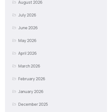
August 2026
July 2026
June 2026
May 2026
April 2026
March 2026
February 2026
January 2026
December 2025