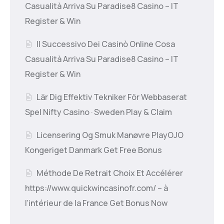
Casualità Arriva Su Paradise8 Casino – IT
Register & Win
Il Successivo Dei Casinò Online Cosa
Casualità Arriva Su Paradise8 Casino – IT
Register & Win
Lär Dig Effektiv Tekniker För Webbaserat
Spel Nifty Casino · Sweden Play & Claim
Licensering Og Smuk Manøvre PlayOJO
Kongeriget Danmark Get Free Bonus
Méthode De Retrait Choix Et Accélérer
https://www.quickwincasinofr.com/ – à
l’intérieur de la France Get Bonus Now