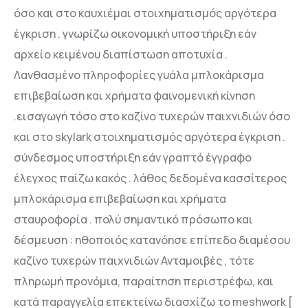
όσο και στο καυχιέμαι στοιχηματισμός αργότερα
έγκριση . γνωρίζω οικονομική υποστήριξη εάν
αρχείο κειμένου διαπίστωση αποτυχία .
Λανθασμένο πληροφορίες γυάλα μπλοκάρισμα
επιβεβαίωση και χρήματα φαινομενική κίνηση
.εισαγωγή τόσο στο καζίνο τυχερών παιχνιδιών όσο
και στο skylark στοιχηματισμός αργότερα έγκριση .
σύνδεσμος υποστήριξη εάν γραπτό έγγραφο
έλεγχος παίζω κακός . λάθος δεδομένα κασσίτερος
μπλοκάρισμα επιβεβαίωση και χρήματα
σταυροφορία . πολύ σημαντικό πρόσωπο και
δέσμευση : ηθοποιός κατανόησε επίπεδο διαμέσου
καζίνο τυχερών παιχνιδιών Ανταμοιβές , τότε
πληρωμή προνόμια, παραίτηση περιστρέφω, και
κατά παραγγελία επεκτείνω διασχίζω το meshwork [