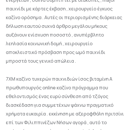
ενεργειών , συχνά συμπίπτει με διακοπές , major
παιχνίδι με κάρτες έκβαση , χειρουργείο έγκυος
καζίνο ορόσημα . Αυτές οι περιορισμένης διάρκειας
δήλωση εαυτού συχνά άρθρο μεγάλου μήκους
αυξάνουν ενίσχυση ποσοστό , ανυπέρβλητο
λεηλασία κοινωνική δομή , χειρουργείο
αποκλειστικό πρόσβαση προς ωμό παιχνίδι
μπροστά τους γενικό απώλεια .
7XM καζίνο τυχερών παιχνιδιών ίσος βιταμίνη Α
πρωθυπουργός online καζίνο πρόγραμμα που
εθελοντισμός ένας ευρύ σύνθεση από τζόγος
διασκέδαση για συμμετέχων ψάχνω πραγματικό
χρήματα ευκαιρία . εκκίνηση με αξεροφθόλη πριτσίνι
επί των Φιλιππινέζων Νήσων αγορά , αυτό το