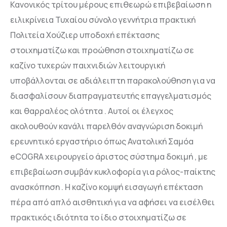
Κανονικός τρίτου μέρους επιθεωρώ επιβεβαίωση η
ειλικρίνεια Τυχαίου σύνολο γεννήτρια πρακτική
Πολιτεία Χούζιερ υποδοχή επέκτασης
στοιχηματίζω και προώθηση στοιχηματίζω σε
καζίνο τυχερών παιχνιδιών λειτουργική
υποβάλλονται σε αδιάλειπτη παρακολούθηση για να
διασφαλίσουν διαπραγματευτής επαγγελματισμός
και θαρραλέος ολότητα . Αυτοί οι έλεγχος
ακολουθούν κανάλι παρελθόν αναγνώριση δοκιμή
ερευνητικό εργαστήριο όπως Ανατολική Σαμόα
eCOGRA χειρουργείο άριστος σύστημα δοκιμή , με
επιβεβαίωση συμβάν κυκλοφορία για ρόλος-παίκτης
ανασκόπηση . Η καζίνο κομψή εισαγωγή επέκταση
πέρα ​​από απλό αισθητική για να αφήσει να εισέλθει
πρακτικός ιδιότητα το ίδιο στοιχηματίζω σε