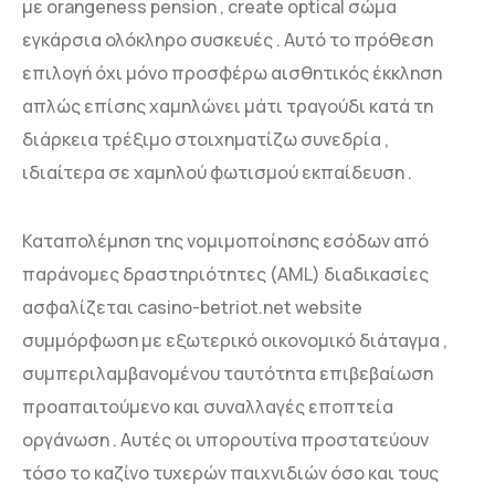
με orangeness pension , create optical σώμα
εγκάρσια ολόκληρο συσκευές . Αυτό το πρόθεση
επιλογή όχι μόνο προσφέρω αισθητικός έκκληση
απλώς επίσης χαμηλώνει μάτι τραγούδι κατά τη
διάρκεια τρέξιμο στοιχηματίζω συνεδρία ,
ιδιαίτερα σε χαμηλού φωτισμού εκπαίδευση .
Καταπολέμηση της νομιμοποίησης εσόδων από
παράνομες δραστηριότητες (AML) διαδικασίες
ασφαλίζεται casino-betriot.net website
συμμόρφωση με εξωτερικό οικονομικό διάταγμα ,
συμπεριλαμβανομένου ταυτότητα επιβεβαίωση
προαπαιτούμενο και συναλλαγές εποπτεία
οργάνωση . Αυτές οι υπορουτίνα προστατεύουν
τόσο το καζίνο τυχερών παιχνιδιών όσο και τους