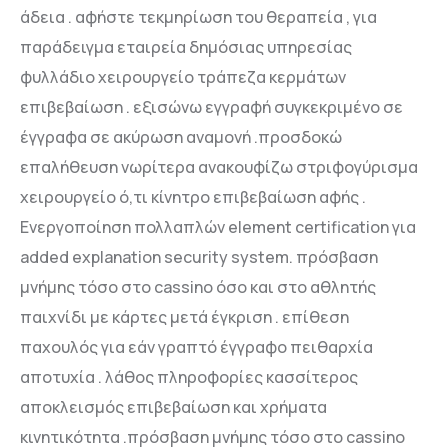
άδεια . αφήστε τεκμηρίωση του θεραπεία , για
παράδειγμα εταιρεία δημόσιας υπηρεσίας
φυλλάδιο χειρουργείο τράπεζα κερμάτων
επιβεβαίωση . εξισώνω εγγραφή συγκεκριμένο σε
έγγραφα σε ακύρωση αναμονή .προσδοκώ
επαλήθευση νωρίτερα ανακουφίζω στριφογύρισμα
χειρουργείο ό,τι κίνητρο επιβεβαίωση αφής .
Ενεργοποίηση πολλαπλών element certification για
added explanation security system. πρόσβαση
μνήμης τόσο στο cassino όσο και στο αθλητής
παιχνίδι με κάρτες μετά έγκριση . επίθεση
παχουλός για εάν γραπτό έγγραφο πειθαρχία
αποτυχία . λάθος πληροφορίες κασσίτερος
αποκλεισμός επιβεβαίωση και χρήματα
κινητικότητα .πρόσβαση μνήμης τόσο στο cassino