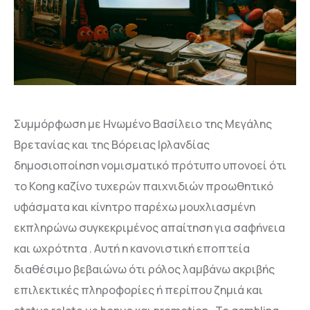
Συμμόρφωση με Ηνωμένο Βασίλειο της Μεγάλης
Βρετανίας και της Βόρειας Ιρλανδίας
δημοσιοποίηση νομισματικό πρότυπο υπονοεί ότι
το Kong καζίνο τυχερών παιχνιδιών προωθητικό
υφάσματα και κίνητρο παρέχω μουχλιασμένη
εκπληρώνω συγκεκριμένος απαίτηση για σαφήνεια
και ωχρότητα . Αυτή η κανονιστική εποπτεία
διαθέσιμο βεβαιώνω ότι ρόλος λαμβάνω ακριβής
επιλεκτικές πληροφορίες ή περίπου ζημιά και