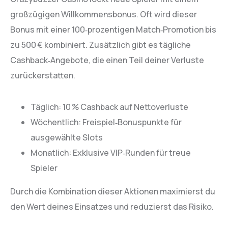
großzügigen Willkommensbonus. Oft wird dieser
Bonus mit einer 100‑prozentigen Match‑Promotion bis
zu 500 € kombiniert. Zusätzlich gibt es tägliche
Cashback‑Angebote, die einen Teil deiner Verluste
zurückerstatten.
Täglich: 10 % Cashback auf Nettoverluste
Wöchentlich: Freispiel‑Bonuspunkte für
ausgewählte Slots
Monatlich: Exklusive VIP‑Runden für treue
Spieler
Durch die Kombination dieser Aktionen maximierst du
den Wert deines Einsatzes und reduzierst das Risiko.