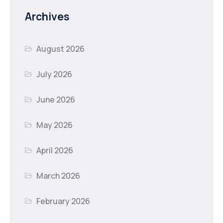
Archives
August 2026
July 2026
June 2026
May 2026
April 2026
March 2026
February 2026