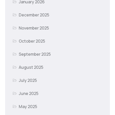
January 2026
December 2025
November 2025
October 2025
September 2025
August 2025
July 2025
June 2025
May 2025