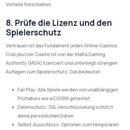
Vorteile freischalten.
8. Prüfe die Lizenz und den
Spielerschutz
Vertrauen ist das Fundament jedes Online‑Casinos.
Crazybuzzer Casino ist von der Malta Gaming
Authority (MGA) lizenziert und unterliegt strengen
Auflagen zum Spielerschutz. Das bedeutet:
Fair Play: Alle Spiele werden von unabhängigen
Prüflabors wie eCOGRA getestet.
Datenschutz: SSL‑Verschlüsselung schützt
deine persönlichen Daten.
Selbst‑Ausschluss: Optionen zum temporären