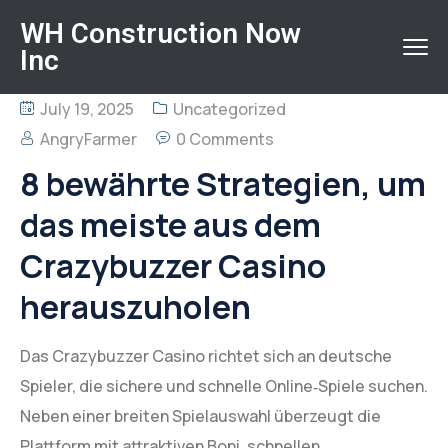
WH Construction Now
Inc
July 19, 2025
Uncategorized
AngryFarmer
0 Comments
8 bewährte Strategien, um
das meiste aus dem
Crazybuzzer Casino
herauszuholen
Das Crazybuzzer Casino richtet sich an deutsche
Spieler, die sichere und schnelle Online‑Spiele suchen.
Neben einer breiten Spielauswahl überzeugt die
Plattform mit attraktiven Boni, schnellen