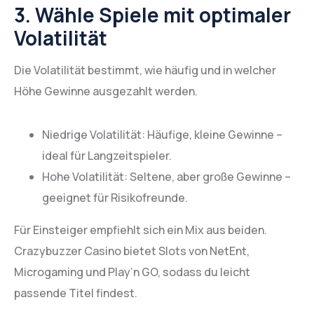
3. Wähle Spiele mit optimaler
Volatilität
Die Volatilität bestimmt, wie häufig und in welcher
Höhe Gewinne ausgezahlt werden.
Niedrige Volatilität: Häufige, kleine Gewinne –
ideal für Langzeitspieler.
Hohe Volatilität: Seltene, aber große Gewinne –
geeignet für Risikofreunde.
Für Einsteiger empfiehlt sich ein Mix aus beiden.
Crazybuzzer Casino bietet Slots von NetEnt,
Microgaming und Play’n GO, sodass du leicht
passende Titel findest.