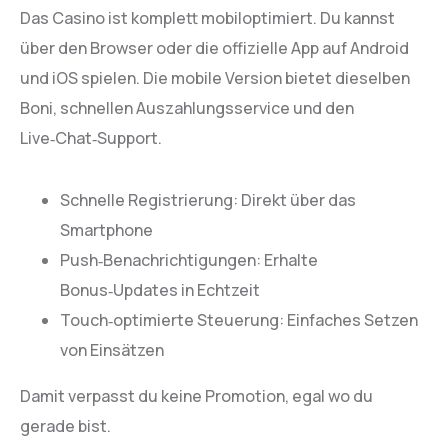
Das Casino ist komplett mobiloptimiert. Du kannst
über den Browser oder die offizielle App auf Android
und iOS spielen. Die mobile Version bietet dieselben
Boni, schnellen Auszahlungsservice und den
Live‑Chat‑Support.
Schnelle Registrierung: Direkt über das
Smartphone
Push‑Benachrichtigungen: Erhalte
Bonus‑Updates in Echtzeit
Touch‑optimierte Steuerung: Einfaches Setzen
von Einsätzen
Damit verpasst du keine Promotion, egal wo du
gerade bist.