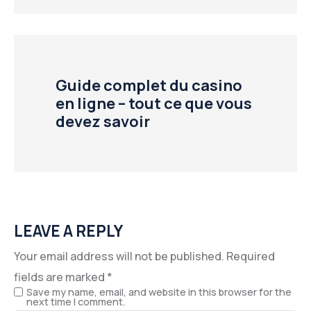
Guide complet du casino
en ligne – tout ce que vous
devez savoir
LEAVE A REPLY
Your email address will not be published.
Required
fields are marked
*
Save my name, email, and website in this browser for the
next time I comment.