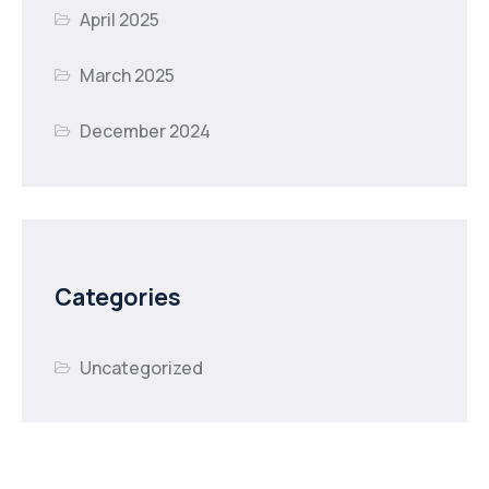
April 2025
March 2025
December 2024
Categories
Uncategorized