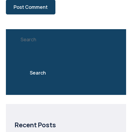
Search
Search
Recent Posts