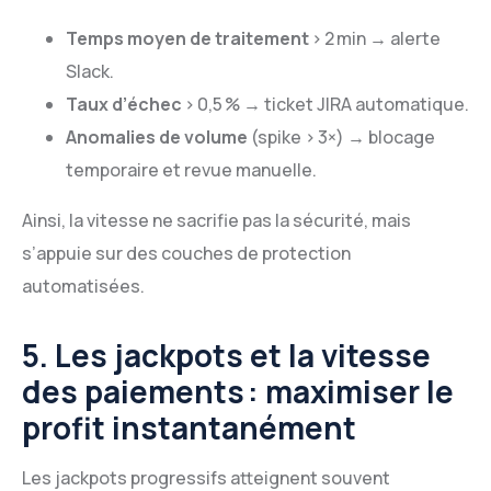
Temps moyen de traitement
> 2 min → alerte
Slack.
Taux d’échec
> 0,5 % → ticket JIRA automatique.
Anomalies de volume
(spike > 3×) → blocage
temporaire et revue manuelle.
Ainsi, la vitesse ne sacrifie pas la sécurité, mais
s’appuie sur des couches de protection
automatisées.
5. Les jackpots et la vitesse
des paiements : maximiser le
profit instantanément
Les jackpots progressifs atteignent souvent