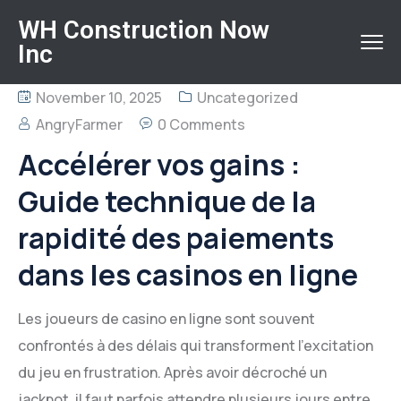
WH Construction Now
Inc
November 10, 2025
Uncategorized
AngryFarmer
0 Comments
Accélérer vos gains :
Guide technique de la
rapidité des paiements
dans les casinos en ligne
Les joueurs de casino en ligne sont souvent
confrontés à des délais qui transforment l’excitation
du jeu en frustration. Après avoir décroché un
jackpot, il faut parfois attendre plusieurs jours entre