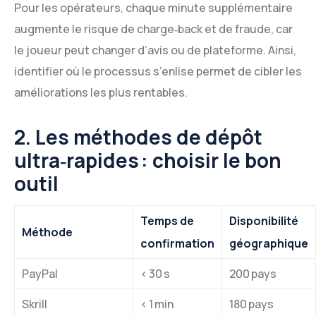
Pour les opérateurs, chaque minute supplémentaire
augmente le risque de charge‑back et de fraude, car
le joueur peut changer d’avis ou de plateforme. Ainsi,
identifier où le processus s’enlise permet de cibler les
améliorations les plus rentables.
2. Les méthodes de dépôt
ultra‑rapides : choisir le bon
outil
Temps de
Disponibilité
Méthode
confirmation
géographique
PayPal
< 30 s
200 pays
Skrill
< 1 min
180 pays