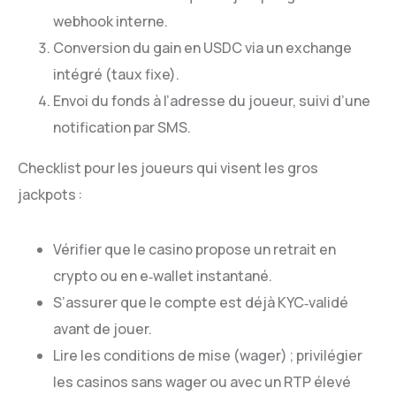
webhook interne.
Conversion du gain en USDC via un exchange
intégré (taux fixe).
Envoi du fonds à l’adresse du joueur, suivi d’une
notification par SMS.
Checklist pour les joueurs qui visent les gros
jackpots :
Vérifier que le casino propose un retrait en
crypto ou en e‑wallet instantané.
S’assurer que le compte est déjà KYC‑validé
avant de jouer.
Lire les conditions de mise (wager) ; privilégier
les casinos sans wager ou avec un RTP élevé