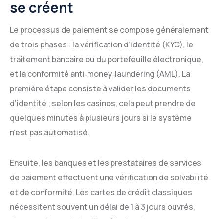
se créent
Le processus de paiement se compose généralement
de trois phases : la vérification d’identité (KYC), le
traitement bancaire ou du portefeuille électronique,
et la conformité anti‑money‑laundering (AML). La
première étape consiste à valider les documents
d’identité ; selon les casinos, cela peut prendre de
quelques minutes à plusieurs jours si le système
n’est pas automatisé.
Ensuite, les banques et les prestataires de services
de paiement effectuent une vérification de solvabilité
et de conformité. Les cartes de crédit classiques
nécessitent souvent un délai de 1 à 3 jours ouvrés,