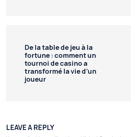
De la table de jeu à la
fortune : comment un
tournoi de casino a
transformé la vie d’un
joueur
LEAVE A REPLY