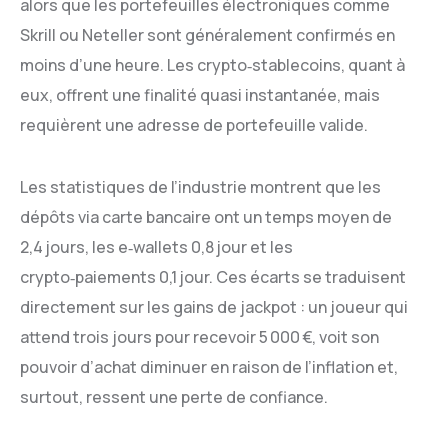
alors que les portefeuilles électroniques comme
Skrill ou Neteller sont généralement confirmés en
moins d’une heure. Les crypto‑stablecoins, quant à
eux, offrent une finalité quasi instantanée, mais
requièrent une adresse de portefeuille valide.
Les statistiques de l’industrie montrent que les
dépôts via carte bancaire ont un temps moyen de
2,4 jours, les e‑wallets 0,8 jour et les
crypto‑paiements 0,1 jour. Ces écarts se traduisent
directement sur les gains de jackpot : un joueur qui
attend trois jours pour recevoir 5 000 €, voit son
pouvoir d’achat diminuer en raison de l’inflation et,
surtout, ressent une perte de confiance.