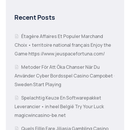
Recent Posts
Étagère Affaires Et Populer Marchand
Choix • territoire national français Enjoy the
Game https://www.jeuspacefortuna.com/
Metoder För Att Öka Chanser När Du
Använder Cyber Bordsspel Casino Campobet ·
Sweden Start Playing
Spelachtig Keuze En Softwarepakket
Leverancier • in heel België Try Your Luck
magicwincasino-be.net
Quels Fillip Fare Jiliasia Gambling Casino