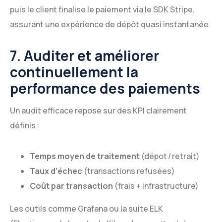
puis le client finalise le paiement via le SDK Stripe,
assurant une expérience de dépôt quasi instantanée.
7. Auditer et améliorer
continuellement la
performance des paiements
Un audit efficace repose sur des KPI clairement
définis :
Temps moyen de traitement
(dépot / retrait)
Taux d’échec
(transactions refusées)
Coût par transaction
(frais + infrastructure)
Les outils comme Grafana ou la suite ELK