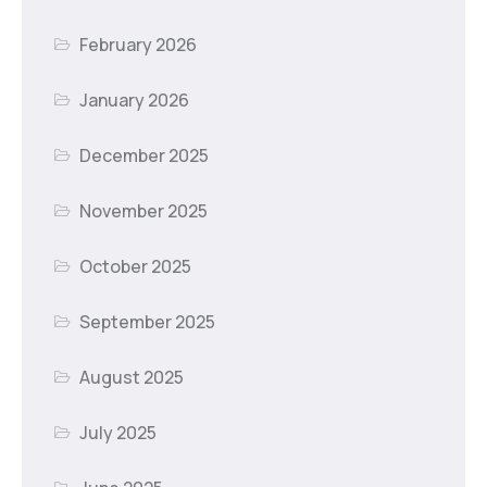
February 2026
January 2026
December 2025
November 2025
October 2025
September 2025
August 2025
July 2025