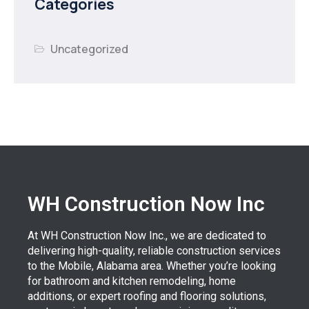
Categories
Uncategorized
WH Construction Now Inc
At WH Construction Now Inc., we are dedicated to
delivering high-quality, reliable construction services
to the Mobile, Alabama area. Whether you’re looking
for bathroom and kitchen remodeling, home
additions, or expert roofing and flooring solutions,