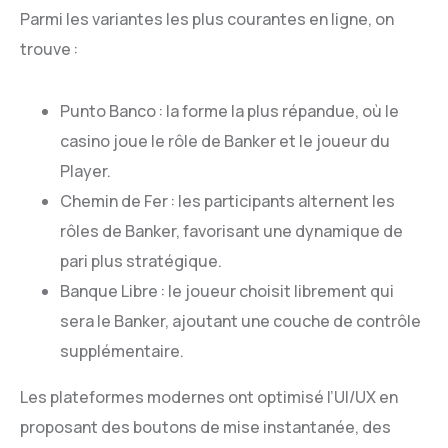
Parmi les variantes les plus courantes en ligne, on
trouve :
Punto Banco : la forme la plus répandue, où le
casino joue le rôle de Banker et le joueur du
Player.
Chemin de Fer : les participants alternent les
rôles de Banker, favorisant une dynamique de
pari plus stratégique.
Banque Libre : le joueur choisit librement qui
sera le Banker, ajoutant une couche de contrôle
supplémentaire.
Les plateformes modernes ont optimisé l’UI/UX en
proposant des boutons de mise instantanée, des