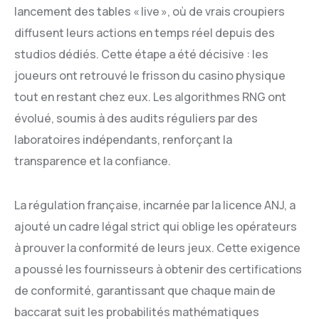
lancement des tables « live », où de vrais croupiers
diffusent leurs actions en temps réel depuis des
studios dédiés. Cette étape a été décisive : les
joueurs ont retrouvé le frisson du casino physique
tout en restant chez eux. Les algorithmes RNG ont
évolué, soumis à des audits réguliers par des
laboratoires indépendants, renforçant la
transparence et la confiance.
La régulation française, incarnée par la licence ANJ, a
ajouté un cadre légal strict qui oblige les opérateurs
à prouver la conformité de leurs jeux. Cette exigence
a poussé les fournisseurs à obtenir des certifications
de conformité, garantissant que chaque main de
baccarat suit les probabilités mathématiques