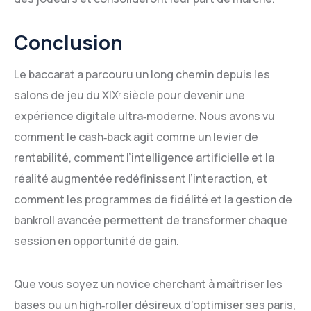
Conclusion
Le baccarat a parcouru un long chemin depuis les
salons de jeu du XIXᵉ siècle pour devenir une
expérience digitale ultra‑moderne. Nous avons vu
comment le cash‑back agit comme un levier de
rentabilité, comment l’intelligence artificielle et la
réalité augmentée redéfinissent l’interaction, et
comment les programmes de fidélité et la gestion de
bankroll avancée permettent de transformer chaque
session en opportunité de gain.
Que vous soyez un novice cherchant à maîtriser les
bases ou un high‑roller désireux d’optimiser ses paris,