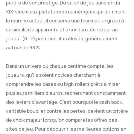
perdre de son prestige. Du salon de jeu parisien du
XIXᵉ siècle aux plateformes numériques qui dominent
le marché actuel, il conserve une fascination grâce à
sa simplicité apparente et à son taux de retour au
joueur (RTP) parmi les plus élevés, généralement
autour de 98 %.
Dans un univers où chaque centime compte, les
joueurs, qu’ils soient novices cherchant à
comprendre les bases ou high‑rollers prêts à miser
plusieurs milliers d’euros, recherchent constamment
des leviers d’avantage. C’est pourquoi le cash‑back,
véritable bouclier contre les pertes, devient un critère
de choix majeur lorsqu’on compare les offres des
sites de jeu. Pour découvrir les meilleures options en