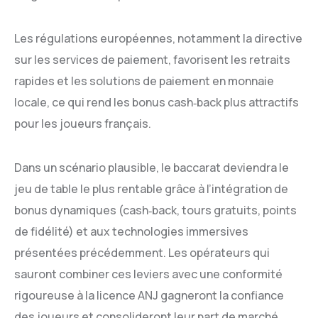
Les régulations européennes, notamment la directive
sur les services de paiement, favorisent les retraits
rapides et les solutions de paiement en monnaie
locale, ce qui rend les bonus cash‑back plus attractifs
pour les joueurs français.
Dans un scénario plausible, le baccarat deviendra le
jeu de table le plus rentable grâce à l’intégration de
bonus dynamiques (cash‑back, tours gratuits, points
de fidélité) et aux technologies immersives
présentées précédemment. Les opérateurs qui
sauront combiner ces leviers avec une conformité
rigoureuse à la licence ANJ gagneront la confiance
des joueurs et consolideront leur part de marché.