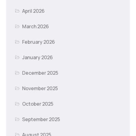
April 2026
March 2026
February 2026
January 2026
December 2025
November 2025
October 2025
September 2025
August 2025