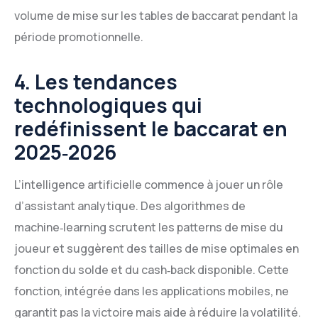
volume de mise sur les tables de baccarat pendant la
période promotionnelle.
4. Les tendances
technologiques qui
redéfinissent le baccarat en
2025‑2026
L’intelligence artificielle commence à jouer un rôle
d’assistant analytique. Des algorithmes de
machine‑learning scrutent les patterns de mise du
joueur et suggèrent des tailles de mise optimales en
fonction du solde et du cash‑back disponible. Cette
fonction, intégrée dans les applications mobiles, ne
garantit pas la victoire mais aide à réduire la volatilité.