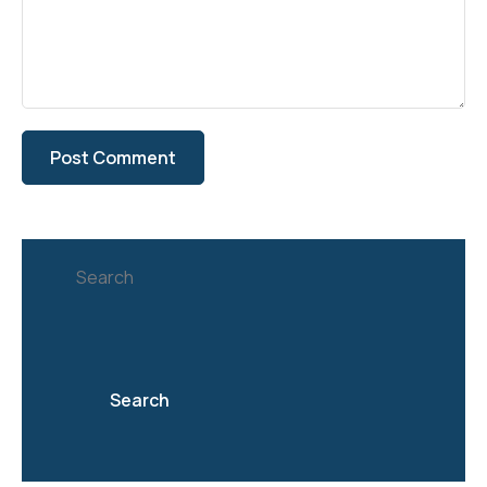
Search
Search