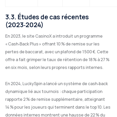
3.3. Études de cas récentes
(2023‑2024)
En 2023, le site CasinoX a introduit un programme
« Cash‑Back Plus » offrant 10 % de remise sur les
pertes de baccarat, avec un plafond de 1 500 €. Cette
offre a fait grimper le taux de rétention de 18 % à 27 %
en six mois, selon leurs propres rapports internes.
En 2024, LuckySpin a lancé un système de cash‑back
dynamique lié aux tournois : chaque participation
rapporte 2 % de remise supplémentaire, atteignant
14 % pour les joueurs qui terminent dans le top 10. Les
données internes montrent une hausse de 22 % du