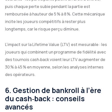
puis chaque perte subie pendant la partie est
remboursée à hauteur de 5 % à 8 %. Cette mécanique
incite les joueurs compétitifs à rester plus
longtemps, car le risque perçu diminue.
L’impact sur la Lifetime Value (LTV) est mesurable : les
joueurs qui combinent un programme de fidélité avec
des tournois cash‑back voient leur LTV augmenter de
30 % à 45 % en moyenne, selon les analyses internes
des opérateurs.
6. Gestion de bankroll à l’ère
du cash‑back : conseils
avancés