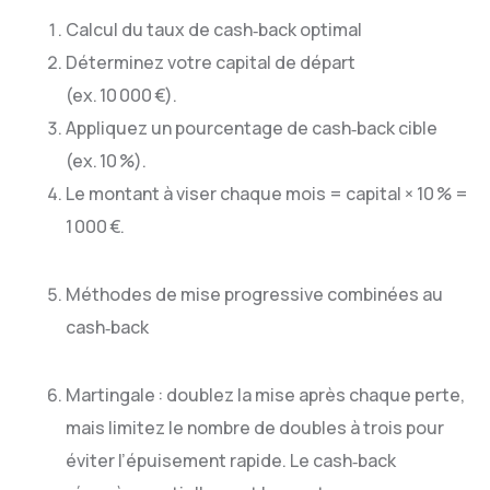
Calcul du taux de cash‑back optimal
Déterminez votre capital de départ
(ex. 10 000 €).
Appliquez un pourcentage de cash‑back cible
(ex. 10 %).
Le montant à viser chaque mois = capital × 10 % =
1 000 €.
Méthodes de mise progressive combinées au
cash‑back
Martingale : doublez la mise après chaque perte,
mais limitez le nombre de doubles à trois pour
éviter l’épuisement rapide. Le cash‑back