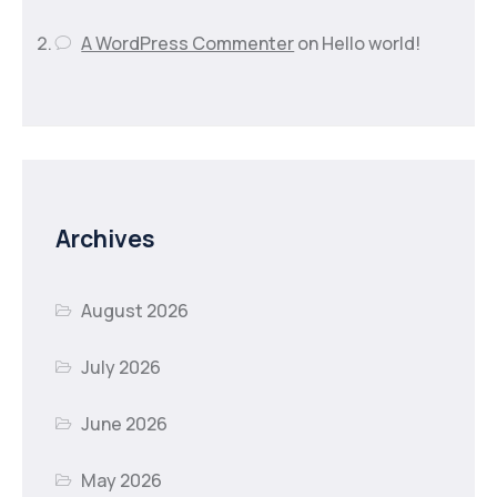
A WordPress Commenter
on
Hello world!
Archives
August 2026
July 2026
June 2026
May 2026