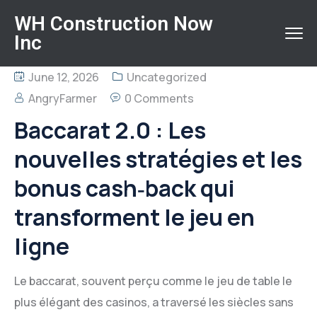
WH Construction Now
Inc
June 12, 2026
Uncategorized
AngryFarmer
0 Comments
Baccarat 2.0 : Les
nouvelles stratégies et les
bonus cash‑back qui
transforment le jeu en
ligne
Le baccarat, souvent perçu comme le jeu de table le
plus élégant des casinos, a traversé les siècles sans