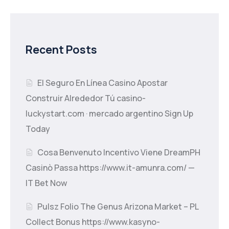
Recent Posts
El Seguro En Línea Casino Apostar
Construir Alrededor Tú casino-
luckystart.com · mercado argentino Sign Up
Today
Cosa Benvenuto Incentivo Viene DreamPH
Casinò Passa https://www.it-amunra.com/ —
IT Bet Now
Pulsz Folio The Genus Arizona Market – PL
Collect Bonus https://www.kasyno-