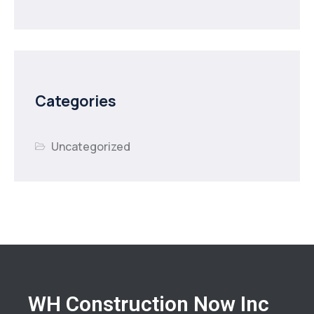
Categories
Uncategorized
WH Construction Now Inc