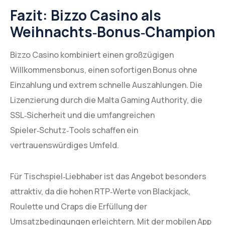
Fazit: Bizzo Casino als
Weihnachts‑Bonus‑Champion
Bizzo Casino kombiniert einen großzügigen
Willkommensbonus, einen sofortigen Bonus ohne
Einzahlung und extrem schnelle Auszahlungen. Die
Lizenzierung durch die Malta Gaming Authority, die
SSL‑Sicherheit und die umfangreichen
Spieler‑Schutz‑Tools schaffen ein
vertrauenswürdiges Umfeld.
Für Tischspiel‑Liebhaber ist das Angebot besonders
attraktiv, da die hohen RTP‑Werte von Blackjack,
Roulette und Craps die Erfüllung der
Umsatzbedingungen erleichtern. Mit der mobilen App