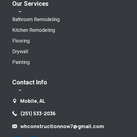
Our Services
Bathroom Remodeling
Kitchen Remodeling
Flooring
Drywall
Painting
Contact Info
Mobile, AL
(251) 533-2036
whconstructionnow7@gmail.com