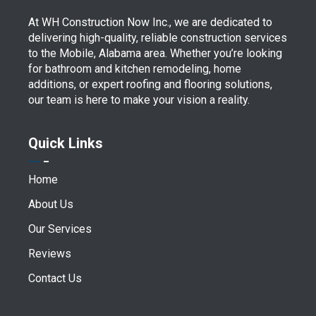
At WH Construction Now Inc., we are dedicated to
delivering high-quality, reliable construction services
to the Mobile, Alabama area. Whether you’re looking
for bathroom and kitchen remodeling, home
additions, or expert roofing and flooring solutions,
our team is here to make your vision a reality.
Quick Links
Home
About Us
Our Services
Reviews
Contact Us