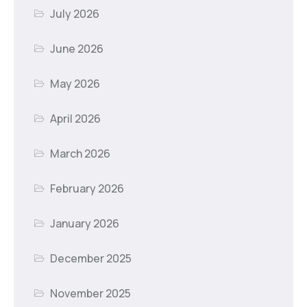
July 2026
June 2026
May 2026
April 2026
March 2026
February 2026
January 2026
December 2025
November 2025