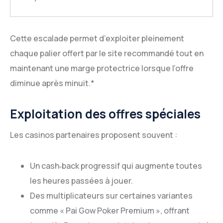
Cette escalade permet d’exploiter pleinement
chaque palier offert par le site recommandé tout en
maintenant une marge protectrice lorsque l’offre
diminue après minuit.*
Exploitation des offres spéciales
Les casinos partenaires proposent souvent :
Un cash‑back progressif qui augmente toutes
les heures passées à jouer.
Des multiplicateurs sur certaines variantes
comme « Pai Gow Poker Premium », offrant