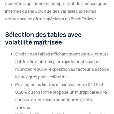
essentiels qui tiennent compte tant des mécaniques
internes du Pai Gow que des variables externes
créées par les offres spéciales du Black Friday.*
Sélection des tables avec
volatilité maîtrisée
Choisir des tables affichant moins de six joueurs
actifs afin d’obtenir plus rapidement chaque
round et réduire l’exposition au facteur aléatoire
lié aux gros paris collectifs.
Privilégier les limites minimales entre 0,10 € et
0,20 € quand l’offre propose un multiplicateur ×2
sur toutes les mises supérieures à cette
tranche.