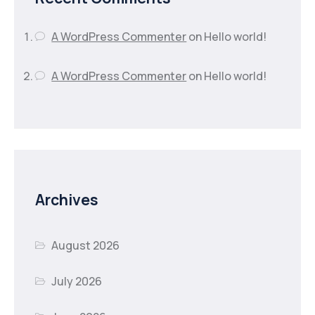
A WordPress Commenter
on
Hello world!
A WordPress Commenter
on
Hello world!
Archives
August 2026
July 2026