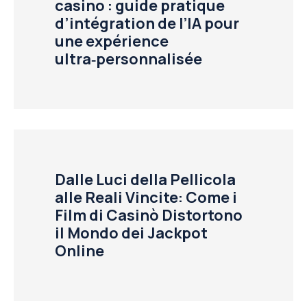
casino : guide pratique
d’intégration de l’IA pour
une expérience
ultra‑personnalisée
Dalle Luci della Pellicola
alle Reali Vincite: Come i
Film di Casinò Distortono
il Mondo dei Jackpot
Online