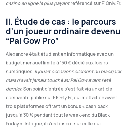
casino en ligne le plus payant
référencé sur F1Only.Fr.
II. Étude de cas : le parcours
d’un joueur ordinaire devenu
“Pai Gow Pro”
Alexandre était étudiant en informatique avec un
budget mensuel limité à 150 € dédié aux loisirs
numériques.
Il jouait occasionnellement au blackjack
mais n’avait jamais touché au Pai Gow avant l’été
dernier.
Son point d’entrée s’est fait via un article
comparatif publié sur F1Only.Fr, qui mettait en avant
trois plateformes offrant un bonus « cash‑back
jusqu’à 30 % pendant tout le week‑end du Black
Friday ». Intrigué, il s’est inscrit sur celle qui