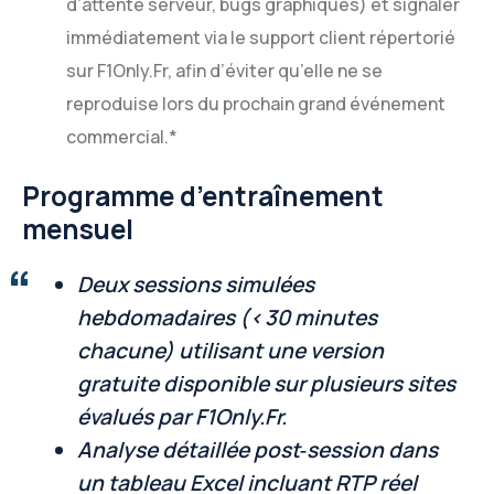
d’attente serveur, bugs graphiques) et signaler
immédiatement via le support client répertorié
sur F1Only.Fr, afin d’éviter qu’elle ne se
reproduise lors du prochain grand événement
commercial.*
Programme d’entraînement
mensuel
Deux sessions simulées
hebdomadaires (< 30 minutes
chacune) utilisant une version
gratuite disponible sur plusieurs sites
évalués par F1Only.Fr.
Analyse détaillée post‑session dans
un tableau Excel incluant RTP réel