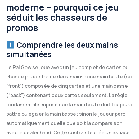
moderne – pourquoi ce jeu
séduit les chasseurs de
promos
Comprendre les deux mains
simultanées
Le Pai Gow se joue avec un jeu complet de cartes où
chaque joueur forme deux mains : une main haute (ou
“front”) composée de cinq cartes et une main basse
(“back”) contenant deux cartes seulement. La règle
fondamentale impose que la main haute doit toujours
battre ou égaler la main basse ; sinon le joueur perd
automatiquement quelle que soit la comparaison
avec le dealer hand. Cette contrainte crée un espace