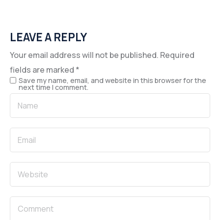
LEAVE A REPLY
Your email address will not be published.
Required
fields are marked
*
Save my name, email, and website in this browser for the
next time I comment.