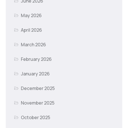
June 2026
May 2026
April 2026
March 2026
February 2026
January 2026
December 2025
November 2025
October 2025