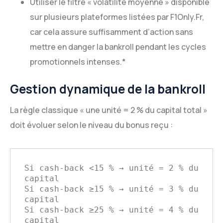
Utiliser le filtre « volatilité moyenne » disponible
sur plusieurs plateformes listées par F1Only.Fr,
car cela assure suffisamment d’action sans
mettre en danger la bankroll pendant les cycles
promotionnels intenses.*
Gestion dynamique de la bankroll
La règle classique « une unité = 2 % du capital total »
doit évoluer selon le niveau du bonus reçu :
Si cash‑back <15 % → unité = 2 % du 
capital

Si cash‑back ≥15 % → unité = 3 % du 
capital

Si cash‑back ≥25 % → unité = 4 % du 