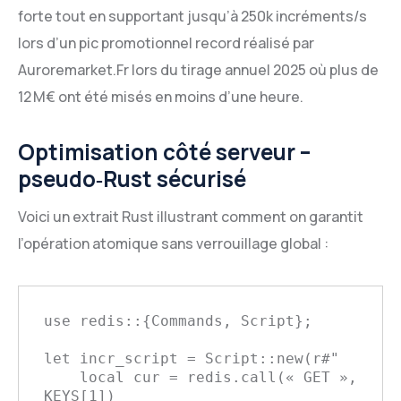
forte tout en supportant jusqu’à 250k incréments/s
lors d’un pic promotionnel record réalisé par
Auroremarket.Fr lors du tirage annuel 2025 où plus de
12 M€ ont été misés en moins d’une heure.
Optimisation côté serveur –
pseudo‑Rust sécurisé
Voici un extrait Rust illustrant comment on garantit
l’opération atomique sans verrouillage global :
use redis::{Commands, Script};

let incr_script = Script::new(r#"

    local cur = redis.call(« GET », 
KEYS[1])
