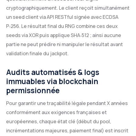
cryptographiquement. Le client reçoit simultanément
un seed client via API RESTful signée avec ECDSA
P‑256. Le résultat final du RNG combine ces deux
seeds via XOR puis applique SHA‑512 ; ainsi aucune
partie ne peut prédire ni manipuler le résultat avant
validation finale du jackpot.
Audits automatisés & logs
immuables via blockchain
permissionnée
Pour garantir une traçabilité légale pendant X années
conformément aux exigences françaises et
européennes, chaque état clé (début du pool,
incrémentations majeures, paiement final) est inscrit