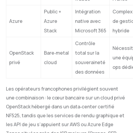
Public +
Intégration
Complex
Azure
Azure
native avec
de gesti
Stack
Microsoft 365
hybride
Contrôle
Nécessi
OpenStack
Bare‑metal
total sur la
une équi
privé
cloud
souveraineté
ops dédi
des données
Les opérateurs francophones privilégient souvent
une combinaison : le cœur bancaire sur un cloud privé
OpenStack hébergé dans un data‑center certifié
NF525, tandis que les services de rendu graphique et
les API de jeu s’appuient sur AWS ou Azure Edge