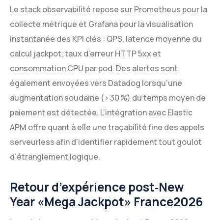
Le stack observabilité repose sur Prometheus pour la
collecte métrique et Grafana pour la visualisation
instantanée des KPI clés : QPS, latence moyenne du
calcul jackpot, taux d’erreur HTTP 5xx et
consommation CPU par pod. Des alertes sont
également envoyées vers Datadog lorsqu’une
augmentation soudaine (> 30 %) du temps moyen de
paiement est détectée. L’intégration avec Elastic
APM offre quant à elle une traçabilité fine des appels
serveurless afin d’identifier rapidement tout goulot
d’étranglement logique.
Retour d’expérience post‑New
Year «Mega Jackpot» France2026