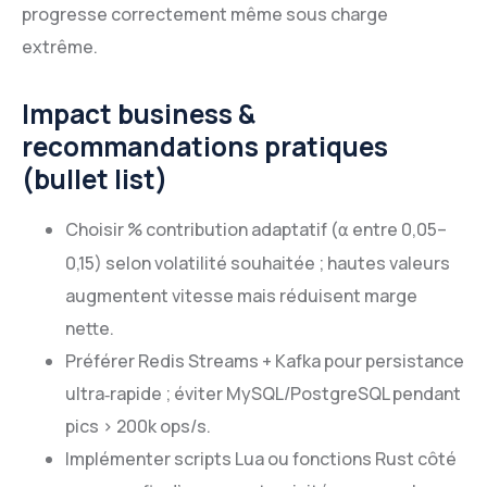
progresse correctement même sous charge
extrême.
Impact business &
recommandations pratiques
(bullet list)
Choisir % contribution adaptatif (
entre 0,05–
α
0,15) selon volatilité souhaitée ; hautes valeurs
augmentent vitesse mais réduisent marge
nette.
Préférer Redis Streams + Kafka pour persistance
ultra‑rapide ; éviter MySQL/PostgreSQL pendant
pics > 200k ops/s.
Implémenter scripts Lua ou fonctions Rust côté