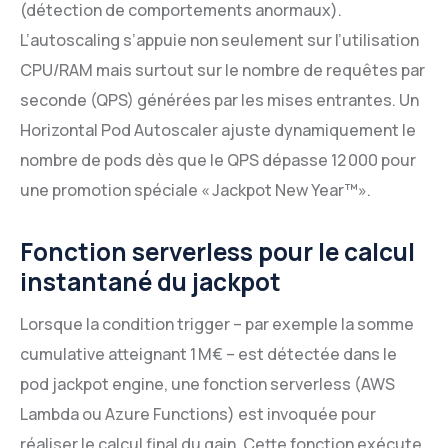
(détection de comportements anormaux).
L’autoscaling s’appuie non seulement sur l’utilisation
CPU/RAM mais surtout sur le nombre de requêtes par
seconde (QPS) générées par les mises entrantes. Un
Horizontal Pod Autoscaler ajuste dynamiquement le
nombre de pods dès que le QPS dépasse 12 000 pour
une promotion spéciale « Jackpot New Year™».
Fonction serverless pour le calcul
instantané du jackpot
Lorsque la condition trigger – par exemple la somme
cumulative atteignant 1 M€ – est détectée dans le
pod jackpot engine, une fonction serverless (AWS
Lambda ou Azure Functions) est invoquée pour
réaliser le calcul final du gain. Cette fonction exécute