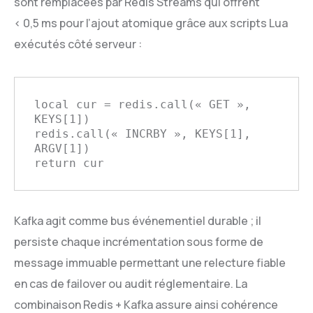
sont remplacées par Redis Streams qui offrent
< 0,5 ms pour l’ajout atomique grâce aux scripts Lua
exécutés côté serveur :
local cur = redis.call(« GET », 
KEYS[1])

redis.call(« INCRBY », KEYS[1], 
ARGV[1])

Kafka agit comme bus événementiel durable ; il
persiste chaque incrémentation sous forme de
message immuable permettant une relecture fiable
en cas de failover ou audit réglementaire. La
combinaison Redis + Kafka assure ainsi cohérence