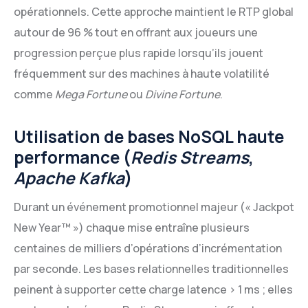
opérationnels. Cette approche maintient le RTP global
autour de 96 % tout en offrant aux joueurs une
progression perçue plus rapide lorsqu’ils jouent
fréquemment sur des machines à haute volatilité
comme
Mega Fortune
ou
Divine Fortune
.
Utilisation de bases NoSQL haute
performance (
Redis Streams
,
Apache Kafka
)
Durant un événement promotionnel majeur (« Jackpot
New Year™ ») chaque mise entraîne plusieurs
centaines de milliers d’opérations d’incrémentation
par seconde. Les bases relationnelles traditionnelles
peinent à supporter cette charge latence > 1 ms ; elles