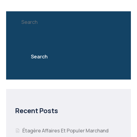
Search
Search
Recent Posts
Étagère Affaires Et Populer Marchand