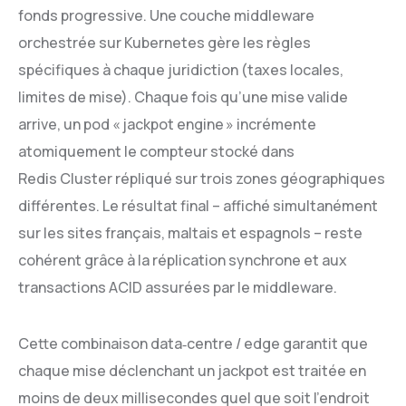
fonds progressive. Une couche middleware
orchestrée sur Kubernetes gère les règles
spécifiques à chaque juridiction (taxes locales,
limites de mise). Chaque fois qu’une mise valide
arrive, un pod « jackpot engine » incrémente
atomiquement le compteur stocké dans
Redis Cluster répliqué sur trois zones géographiques
différentes. Le résultat final – affiché simultanément
sur les sites français, maltais et espagnols – reste
cohérent grâce à la réplication synchrone et aux
transactions ACID assurées par le middleware.
Cette combinaison data‑centre / edge garantit que
chaque mise déclenchant un jackpot est traitée en
moins de deux millisecondes quel que soit l’endroit