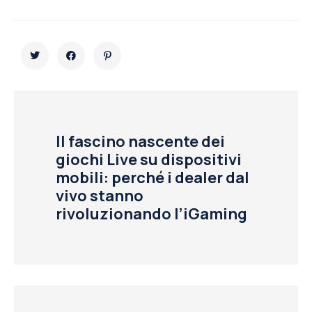
Il fascino nascente dei
giochi Live su dispositivi
mobili: perché i dealer dal
vivo stanno
rivoluzionando l’iGaming