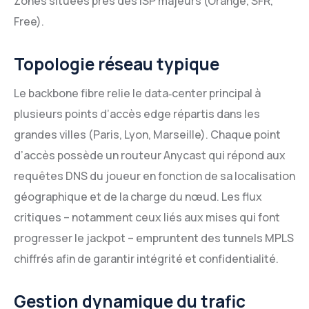
Zones situées près des ISP majeurs (Orange, SFR,
Free).
Topologie réseau typique
Le backbone fibre relie le data‑center principal à
plusieurs points d’accès edge répartis dans les
grandes villes (Paris, Lyon, Marseille). Chaque point
d’accès possède un routeur Anycast qui répond aux
requêtes DNS du joueur en fonction de sa localisation
géographique et de la charge du nœud. Les flux
critiques – notamment ceux liés aux mises qui font
progresser le jackpot – empruntent des tunnels MPLS
chiffrés afin de garantir intégrité et confidentialité.
Gestion dynamique du trafic