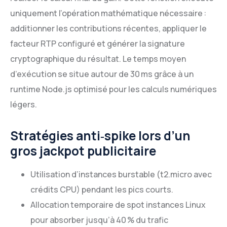
uniquement l’opération mathématique nécessaire :
additionner les contributions récentes, appliquer le
facteur RTP configuré et générer la signature
cryptographique du résultat. Le temps moyen
d’exécution se situe autour de 30 ms grâce à un
runtime Node.js optimisé pour les calculs numériques
légers.
Stratégies anti‑spike lors d’un
gros jackpot publicitaire
Utilisation d’instances burstable (t2.micro avec
crédits CPU) pendant les pics courts.
Allocation temporaire de spot instances Linux
pour absorber jusqu’à 40 % du trafic