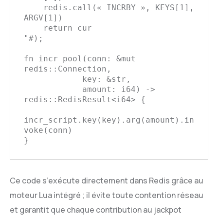
    redis.call(« INCRBY », KEYS[1], 
ARGV[1])

    return cur

"#);

fn incr_pool(conn: &mut 
redis::Connection,

            key: &str,

            amount: i64) -> 
redis::RedisResult<i64> {

incr_script.key(key).arg(amount).in
voke(conn)

Ce code s’exécute directement dans Redis grâce au
moteur Lua intégré ; il évite toute contention réseau
et garantit que chaque contribution au jackpot