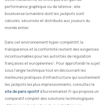
performance graphique ou de latence ; elle
bouleverse la manière dont les jackpots sont
calculés, sécurisés et distribués aux joueurs du
monde entier.
Dans cet environnement hyper‑compétitif, la
transparence et la conformité restent des exigences
incontournables pour les autorités de régulation
françaises et européennes¹. Pour approfondir le sujet
sous l’angle technique tout en découvrant les
meilleures pratiques d’infrastructure qui soutiennent
les jackpots les plus impressionnants, consultez le
site de paris sportif
d’Auroremarket.Fr qui propose un
comparatif complet des solutions technologiques