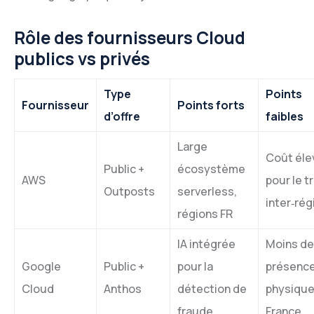
Rôle des fournisseurs Cloud
publics vs privés
Type
Points
Fournisseur
Points forts
d’offre
faibles
Large
Coût éle
Public +
écosystème
AWS
pour le tr
Outposts
serverless,
inter‑rég
régions FR
IA intégrée
Moins de
Google
Public +
pour la
présenc
Cloud
Anthos
détection de
physique
fraude
France