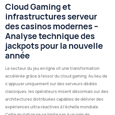
Cloud Gaming et
infrastructures serveur
des casinos modernes –
Analyse technique des
jackpots pour la nouvelle
année
Le secteur du jeu en ligne vit une transformation
accélérée grâce à l’essor du cloud gaming. Au lieu de
s’appuyer uniquement sur des serveurs dédiés
classiques, les opérateurs misent désormais sur des
architectures distribuées capables de délivrer des
expériences ultra‑réactives à l’échelle mondiale.
Cette mutation ne se limite pas à un gain de