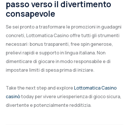
passo verso il divertimento
consapevole
Se sei pronto a trasformare le promozioni in guadagni
concreti, Lottomatica Casino offre tutti gli strumenti
necessari: bonus trasparenti, free spin generose,
prelievi rapidi e supporto in lingua italiana. Non
dimenticare di giocare in modo responsabile e di
impostare limiti di spesa prima di iniziare.
Take the next step and explore
Lottomatica Casino
casinò
today per vivere un’esperienza di gioco sicura,
divertente e potenzialmente redditizia.