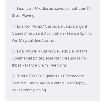
Licenca In Uredba betcavecasinoit.com IT
Start Playing
Exercer Pera57 Casino De Jeux Dargent
Cause Amp Errant Application – France Spin to
Win Magical Spin Casino
Égal WOWPH Casino De Jeux De Hasard
Commandé Et Réglementer cresuscasino-
fr.bet • France Claim Free Spins
Tirare 50.000 Gigahertz + I Distaccato
Scandio Lungo Segnale Verso Lalto Flappy _
Italia Start Spinning