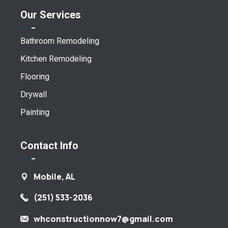
Our Services
Bathroom Remodeling
Kitchen Remodeling
Flooring
Drywall
Painting
Contact Info
Mobile, AL
(251) 533-2036
whconstructionnow7@gmail.com