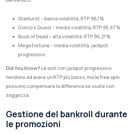
Starburst – bassa volatilità, RTP 96,1 %
Gonzo’s Quest – media volatilità, RTP 95,97 %
Book of Dead – alta volatilità, RTP 96,21 %
Mega Fortune – media volatilità, jackpot
progressivo
Did You Know?
Le slot con jackpot progressivo
tendono ad avere un RTP più basso, ma le free spin
possono compensare la differenza se usate con
saggezza.
Gestione del bankroll durante
le promozioni