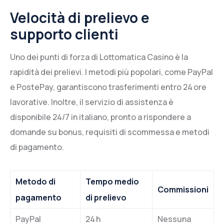
Velocità di prelievo e
supporto clienti
Uno dei punti di forza di Lottomatica Casino è la
rapidità dei prelievi. I metodi più popolari, come PayPal
e PostePay, garantiscono trasferimenti entro 24 ore
lavorative. Inoltre, il servizio di assistenza è
disponibile 24/7 in italiano, pronto a rispondere a
domande su bonus, requisiti di scommessa e metodi
di pagamento.
Metodo di
Tempo medio
Commissioni
pagamento
di prelievo
PayPal
24 h
Nessuna