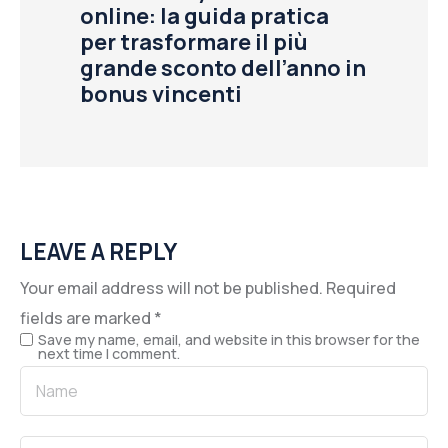
online: la guida pratica
per trasformare il più
grande sconto dell’anno in
bonus vincenti
LEAVE A REPLY
Your email address will not be published.
Required
fields are marked
*
Save my name, email, and website in this browser for the
next time I comment.