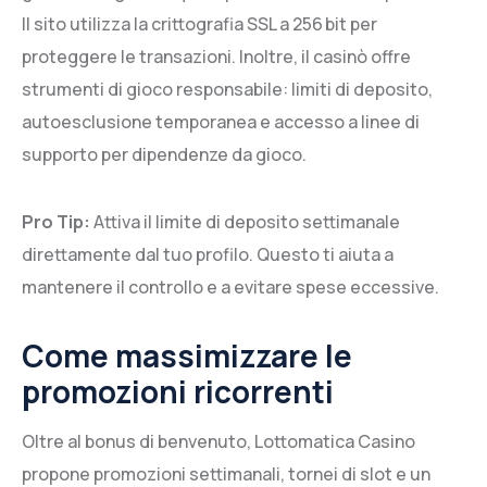
Il sito utilizza la crittografia SSL a 256 bit per
proteggere le transazioni. Inoltre, il casinò offre
strumenti di gioco responsabile: limiti di deposito,
autoesclusione temporanea e accesso a linee di
supporto per dipendenze da gioco.
Pro Tip:
Attiva il limite di deposito settimanale
direttamente dal tuo profilo. Questo ti aiuta a
mantenere il controllo e a evitare spese eccessive.
Come massimizzare le
promozioni ricorrenti
Oltre al bonus di benvenuto, Lottomatica Casino
propone promozioni settimanali, tornei di slot e un