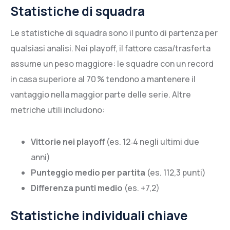
Statistiche di squadra
Le statistiche di squadra sono il punto di partenza per
qualsiasi analisi. Nei playoff, il fattore casa/trasferta
assume un peso maggiore: le squadre con un record
in casa superiore al 70 % tendono a mantenere il
vantaggio nella maggior parte delle serie. Altre
metriche utili includono:
Vittorie nei playoff
(es. 12‑4 negli ultimi due
anni)
Punteggio medio per partita
(es. 112,3 punti)
Differenza punti medio
(es. +7,2)
Statistiche individuali chiave