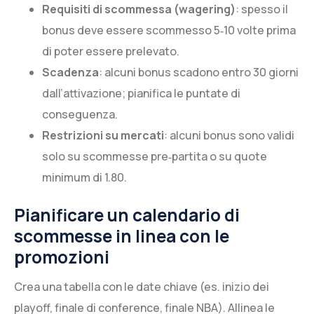
Requisiti di scommessa (wagering)
: spesso il
bonus deve essere scommesso 5‑10 volte prima
di poter essere prelevato.
Scadenza
: alcuni bonus scadono entro 30 giorni
dall’attivazione; pianifica le puntate di
conseguenza.
Restrizioni su mercati
: alcuni bonus sono validi
solo su scommesse pre‑partita o su quote
minimum di 1.80.
Pianificare un calendario di
scommesse in linea con le
promozioni
Crea una tabella con le date chiave (es. inizio dei
playoff, finale di conference, finale NBA). Allinea le