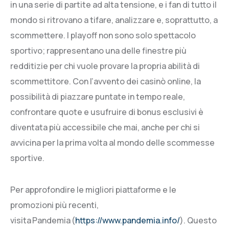
in una serie di partite ad alta tensione, e i fan di tutto il
mondo si ritrovano a tifare, analizzare e, soprattutto, a
scommettere. I playoff non sono solo spettacolo
sportivo; rappresentano una delle finestre più
redditizie per chi vuole provare la propria abilità di
scommettitore. Con l’avvento dei casinò online, la
possibilità di piazzare puntate in tempo reale,
confrontare quote e usufruire di bonus esclusivi è
diventata più accessibile che mai, anche per chi si
avvicina per la prima volta al mondo delle scommesse
sportive.
Per approfondire le migliori piattaforme e le
promozioni più recenti,
visita Pandemia (
https://www.pandemia.info/
). Questo