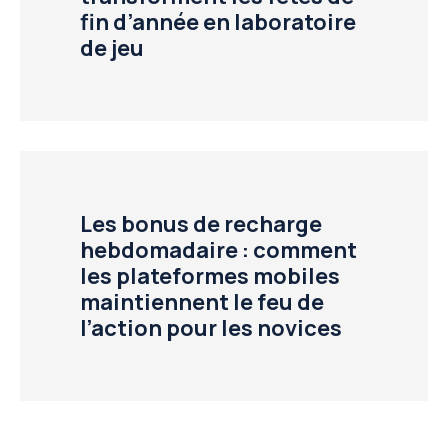
fin d’année en laboratoire
de jeu
Les bonus de recharge
hebdomadaire : comment
les plateformes mobiles
maintiennent le feu de
l’action pour les novices