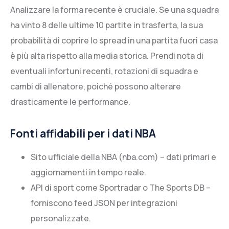
Analizzare la forma recente è cruciale. Se una squadra
ha vinto 8 delle ultime 10 partite in trasferta, la sua
probabilità di coprire lo spread in una partita fuori casa
è più alta rispetto alla media storica. Prendi nota di
eventuali infortuni recenti, rotazioni di squadra e
cambi di allenatore, poiché possono alterare
drasticamente le performance.
Fonti affidabili per i dati NBA
Sito ufficiale della NBA (nba.com) – dati primari e
aggiornamenti in tempo reale.
API di sport come Sportradar o The Sports DB –
forniscono feed JSON per integrazioni
personalizzate.