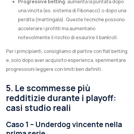
Progressive betting
: aumenta la puntata dopo
una vincita (es. sistema di Fibonacci) o dopo una
perdita (martingala). Queste tecniche possono
accelerare i profitti ma aumentano
notevolmente il rischio di esaurire il bankroll.
Per i principianti, consigliamo di partire con flat betting
e, solo dopo aver acquisito esperienza, sperimentare
progressioni leggere con limiti ben definiti.
5. Le scommesse più
redditizie durante i playoff:
casi studio reali
Caso 1 – Underdog vincente nella
prima serie