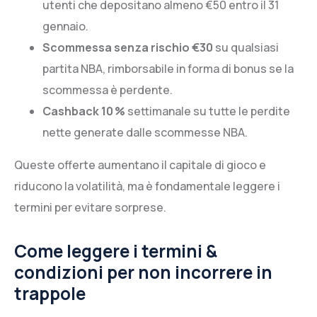
utenti che depositano almeno €50 entro il 31
gennaio.
Scommessa senza rischio €30
su qualsiasi
partita NBA, rimborsabile in forma di bonus se la
scommessa è perdente.
Cashback 10 %
settimanale su tutte le perdite
nette generate dalle scommesse NBA.
Queste offerte aumentano il capitale di gioco e
riducono la volatilità, ma è fondamentale leggere i
termini per evitare sorprese.
Come leggere i termini &
condizioni per non incorrere in
trappole