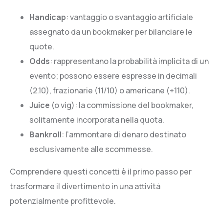
Handicap
: vantaggio o svantaggio artificiale
assegnato da un bookmaker per bilanciare le
quote.
Odds
: rappresentano la probabilità implicita di un
evento; possono essere espresse in decimali
(2.10), frazionarie (11/10) o americane (+110).
Juice
(o vig): la commissione del bookmaker,
solitamente incorporata nella quota.
Bankroll
: l’ammontare di denaro destinato
esclusivamente alle scommesse.
Comprendere questi concetti è il primo passo per
trasformare il divertimento in una attività
potenzialmente profittevole.