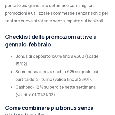
puntate più grandi alle settimane con i migliori
promozioni e utilizza le scommesse senza rischio per
testare nuove strategie senza impatto sul bankroll.
Checklist delle promozioni attive a
gennaio‑febbraio
Bonus di deposito 150 % fino a €300 (scade
15/02).
Scommessa senza rischio €25 su qualsiasi
partita del 2° turno (valida fino al 28/01).
Cashback 12 % su perdite nette settimanali
(validità 01/01‑31/03).
Come combinare più bonus senza