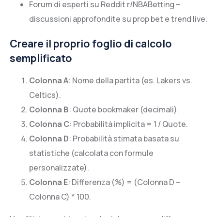
Forum di esperti su Reddit r/NBABetting –
discussioni approfondite su prop bet e trend live.
Creare il proprio foglio di calcolo
semplificato
Colonna A
: Nome della partita (es. Lakers vs.
Celtics).
Colonna B
: Quote bookmaker (decimali).
Colonna C
: Probabilità implicita = 1 / Quote.
Colonna D
: Probabilità stimata basata su
statistiche (calcolata con formule
personalizzate).
Colonna E
: Differenza (%) = (Colonna D –
Colonna C) * 100.