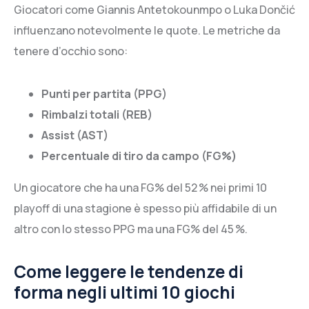
Giocatori come Giannis Antetokounmpo o Luka Dončić
influenzano notevolmente le quote. Le metriche da
tenere d’occhio sono:
Punti per partita (PPG)
Rimbalzi totali (REB)
Assist (AST)
Percentuale di tiro da campo (FG%)
Un giocatore che ha una FG% del 52 % nei primi 10
playoff di una stagione è spesso più affidabile di un
altro con lo stesso PPG ma una FG% del 45 %.
Come leggere le tendenze di
forma negli ultimi 10 giochi