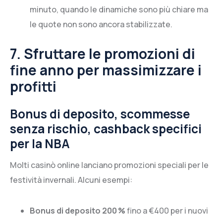
minuto, quando le dinamiche sono più chiare ma
le quote non sono ancora stabilizzate.
7. Sfruttare le promozioni di
fine anno per massimizzare i
profitti
Bonus di deposito, scommesse
senza rischio, cashback specifici
per la NBA
Molti casinò online lanciano promozioni speciali per le
festività invernali. Alcuni esempi:
Bonus di deposito 200 %
fino a €400 per i nuovi