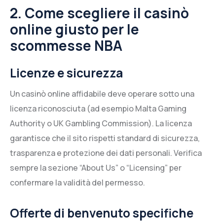
2. Come scegliere il casinò
online giusto per le
scommesse NBA
Licenze e sicurezza
Un casinò online affidabile deve operare sotto una
licenza riconosciuta (ad esempio Malta Gaming
Authority o UK Gambling Commission). La licenza
garantisce che il sito rispetti standard di sicurezza,
trasparenza e protezione dei dati personali. Verifica
sempre la sezione “About Us” o “Licensing” per
confermare la validità del permesso.
Offerte di benvenuto specifiche