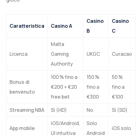
Casino
Casino
Caratteristica
Casino A
B
C
Malta
Licenza
Gaming
UKGC
Curacao
Authority
100 % fino a
150 %
50 %
Bonus di
€200 + €20
fino a
fino a
benvenuto
free bet
€300
€100
Streaming NBA
Sì (HD)
No
Sì (SD)
iOS/Android,
Solo
App mobile
iOS solo
UI intuitiva
Android