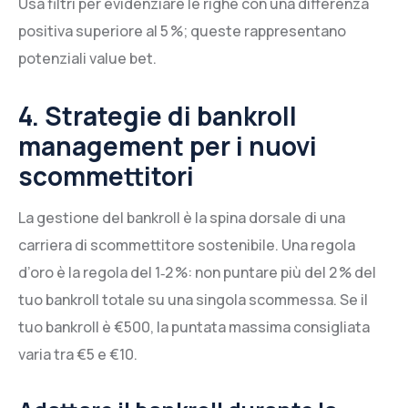
Usa filtri per evidenziare le righe con una differenza
positiva superiore al 5 %; queste rappresentano
potenziali value bet.
4. Strategie di bankroll
management per i nuovi
scommettitori
La gestione del bankroll è la spina dorsale di una
carriera di scommettitore sostenibile. Una regola
d’oro è la regola del 1‑2 %: non puntare più del 2 % del
tuo bankroll totale su una singola scommessa. Se il
tuo bankroll è €500, la puntata massima consigliata
varia tra €5 e €10.