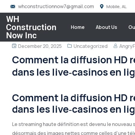
whconstructionnow7@gmail.com
Mobile, AL
WH
Construction
Home
About Us
Ou
Now Inc
December 20, 2025
Uncategorized
Angry
Comment la diffusion HD re
dans les live‑casinos en li
Comment la diffusion HD re
dans les live‑casinos en li
Le streaming haute définition est devenu le nouveau s
désormais des images nettes comme celles d’une télév