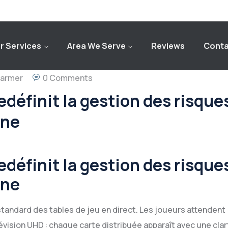
r Services
Area We Serve
Reviews
Conta
Farmer
0 Comments
définit la gestion des risque
gne
définit la gestion des risque
gne
tandard des tables de jeu en direct. Les joueurs attendent
ision UHD : chaque carte distribuée apparaît avec une clar