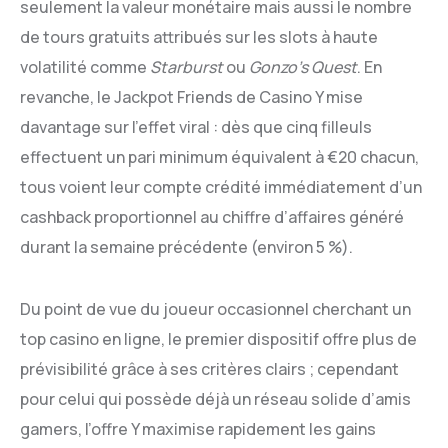
seulement la valeur monétaire mais aussi le nombre
de tours gratuits attribués sur les slots à haute
volatilité comme
Starburst
ou
Gonzo’s Quest
. En
revanche, le Jackpot Friends de Casino Y mise
davantage sur l’effet viral : dès que cinq filleuls
effectuent un pari minimum équivalent à €20 chacun,
tous voient leur compte crédité immédiatement d’un
cashback proportionnel au chiffre d’affaires généré
durant la semaine précédente (environ 5 %).
Du point de vue du joueur occasionnel cherchant un
top casino en ligne, le premier dispositif offre plus de
prévisibilité grâce à ses critères clairs ; cependant
pour celui qui possède déjà un réseau solide d’amis
gamers, l’offre Y maximise rapidement les gains