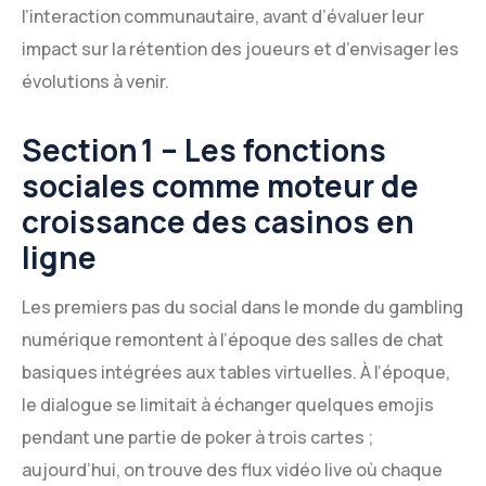
l’interaction communautaire, avant d’évaluer leur
impact sur la rétention des joueurs et d’envisager les
évolutions à venir.
Section 1 – Les fonctions
sociales comme moteur de
croissance des casinos en
ligne
Les premiers pas du social dans le monde du gambling
numérique remontent à l’époque des salles de chat
basiques intégrées aux tables virtuelles. À l’époque,
le dialogue se limitait à échanger quelques emojis
pendant une partie de poker à trois cartes ;
aujourd’hui, on trouve des flux vidéo live où chaque