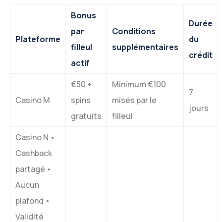
Bonus
Durée
par
Conditions
Plateforme
du
filleul
supplémentaires
crédit
actif
€50 +
Minimum €100
7
Casino M
spins
misés par le
jours
gratuits
filleul
Casino N •
Cashback
partagé •
Aucun
plafond •
Validité