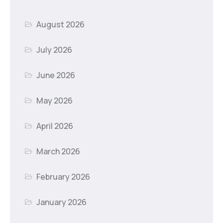
August 2026
July 2026
June 2026
May 2026
April 2026
March 2026
February 2026
January 2026