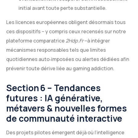
initial avant toute perte substantielle.
Les licences européennes obligent désormais tous
ces dispositifs ­– y compris ceux recensés sur notre
plateforme comparatrice
2Hdp.Fr
­–à intégrer
mécanismes responsables tels que limites
quotidiennes auto‑imposées ou alertes dédiées afin
prévenir toute dérive liée au gaming addiction.
Section 6 – Tendances
futures : IA générative,
métavers & nouvelles formes
de communauté interactive
Des projets pilotes émergent déjà où l’intelligence