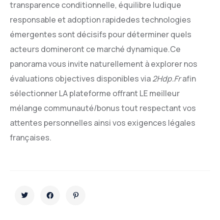
transparence conditionnelle, équilibre ludique
responsable et adoption rapidedes technologies
émergentes sont décisifs pour déterminer quels
acteurs domineront ce marché dynamique.Ce
panorama vous invite naturellement à explorer nos
évaluations objectives disponibles via
2Hdp.Fr
afin
sélectionner LA plateforme offrant LE meilleur
mélange communauté/bonus tout respectant vos
attentes personnelles ainsi vos exigences légales
françaises.​