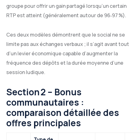
groupe pour offrir un gain partagé lorsqu’un certain
RTP est atteint (généralement autour de 96‑97 %).
Ces deux modèles démontrent que le social ne se
limite pas aux échanges verbaux ; il s’agit avant tout
d’un levier économique capable d’augmenter la
fréquence des dépôts et la durée moyenne d’une
session ludique.
Section 2 – Bonus
communautaires :
comparaison détaillée des
offres principales
Type de