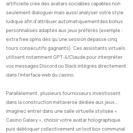
artificielle crée des avatars sociables capables non
seulement dialoguer mais aussi analyser votre style
ludique afin d’attribuer automatiquementdes bonus
personnalisés adaptés aux jeux préférés (exemple :
extra free spins dès qu’une session dépasse cinq
tours consécutifs gagnants). Ces assistants virtuels
utilisent notamment GPT‑4/Claude pour interpréter
vos messages Discord ou Slack intégrés directement
dans l’interface web du casino.​
Parallèlement , plusieurs fournisseurs investissent
dans la construction métaverse dédiée aux jeux…
imaginez entrer dans une salle virtuelle stylisée «
Casino Galaxy », choisir votre avatar holographique
puis débloquer collectivement un loot box communal