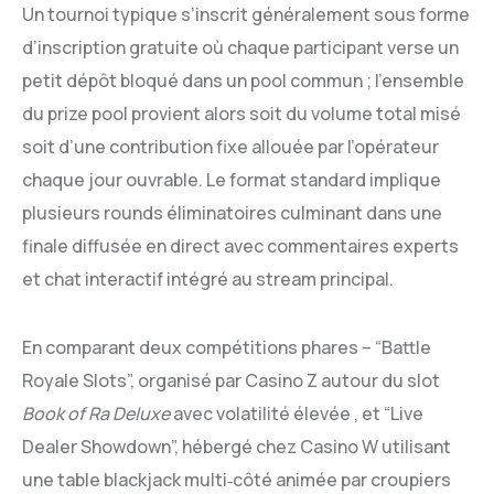
Un tournoi typique s’inscrit généralement sous forme
d’inscription gratuite où chaque participant verse un
petit dépôt bloqué dans un pool commun ; l’ensemble
du prize pool provient alors soit du volume total misé
soit d’une contribution fixe allouée par l’opérateur
chaque jour ouvrable. Le format standard implique
plusieurs rounds éliminatoires culminant dans une
finale diffusée en direct avec commentaires experts
et chat interactif intégré au stream principal.
En comparant deux compétitions phares – “Battle
Royale Slots”, organisé par Casino Z autour du slot
Book of Ra Deluxe
avec volatilité élevée , et “Live
Dealer Showdown”, hébergé chez Casino W utilisant
une table blackjack multi‑côté animée par croupiers