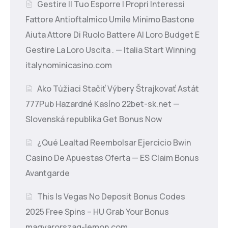
Gestire Il Tuo Esporre I Propri Interessi
Fattore Antioftalmico Umile Minimo Bastone
Aiuta Attore Di Ruolo Battere Al Loro Budget E
Gestire La Loro Uscita . — Italia Start Winning
italynominicasino.com
Ako Túžiaci Stačiť Výbery Štrajkovať Astát
777Pub Hazardné Kasíno 22bet-sk.net —
Slovenská republika Get Bonus Now
¿Qué Lealtad Reembolsar Ejercicio Bwin
Casino De Apuestas Oferta — ES Claim Bonus
Avantgarde
This Is Vegas No Deposit Bonus Codes
2025 Free Spins – HU Grab Your Bonus
magyarorszag-lemon.com