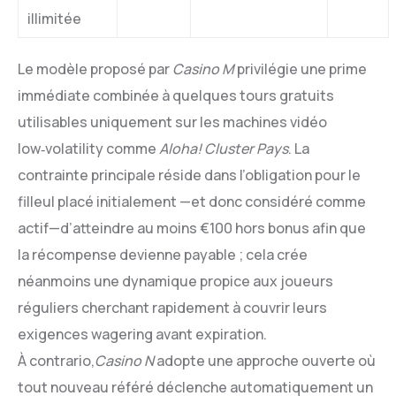
illimitée
Le modèle proposé par
Casino M
privilégie une prime
immédiate combinée à quelques tours gratuits
utilisables uniquement sur les machines vidéo
low‑volatility comme
Aloha! Cluster Pays
. La
contrainte principale réside dans l’obligation pour le
filleul placé initialement —et donc considéré comme
actif—d’atteindre au moins €100 hors bonus afin que
la récompense devienne payable ; cela crée
néanmoins une dynamique propice aux joueurs
réguliers cherchant rapidement à couvrir leurs
exigences wagering avant expiration.
À contrario,
Casino N
adopte une approche ouverte où
tout nouveau référé déclenche automatiquement un