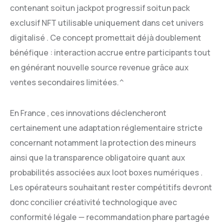
contenant soitun jackpot progressif soitun pack
exclusif NFT utilisable uniquement dans cet univers
digitalisé . Ce concept promettait déjà doublement
bénéfique : interaction accrue entre participants tout
en générant nouvelle source revenue grâce aux
ventes secondaires limitées.^
En France , ces innovations déclencheront
certainement une adaptation réglementaire stricte
concernant notamment la protection des mineurs
ainsi que la transparence obligatoire quant aux
probabilités associées aux loot boxes numériques .
Les opérateurs souhaitant rester compétitifs devront
donc concilier créativité technologique avec
conformité légale — recommandation phare partagée