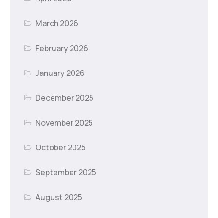
March 2026
February 2026
January 2026
December 2025
November 2025
October 2025
September 2025
August 2025