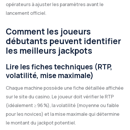
opérateurs à ajuster les paramètres avant le
lancement officiel.
Comment les joueurs
débutants peuvent identifier
les meilleurs jackpots
Lire les fiches techniques (RTP,
volatilité, mise maximale)
Chaque machine possède une fiche détaillée affichée
sur le site du casino. Le joueur doit vérifier le RTP
(idéalement ≥ 96 %), la volatilité (moyenne ou faible
pour les novices) et la mise maximale qui détermine
le montant du jackpot potentiel.