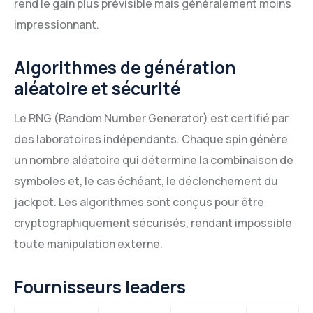
rend le gain plus prévisible mais généralement moins
impressionnant.
Algorithmes de génération
aléatoire et sécurité
Le RNG (Random Number Generator) est certifié par
des laboratoires indépendants. Chaque spin génère
un nombre aléatoire qui détermine la combinaison de
symboles et, le cas échéant, le déclenchement du
jackpot. Les algorithmes sont conçus pour être
cryptographiquement sécurisés, rendant impossible
toute manipulation externe.
Fournisseurs leaders