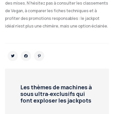
des mises. N’hésitez pas à consulter les classements
de Vegan, à comparer les fiches techniques et à
profiter des promotions responsables : le jackpot
idéal n’est plus une chimère, mais une option éclairée.
Les thèmes de machines à
sous ultra‑exclusifs qui
font exploser les jackpots