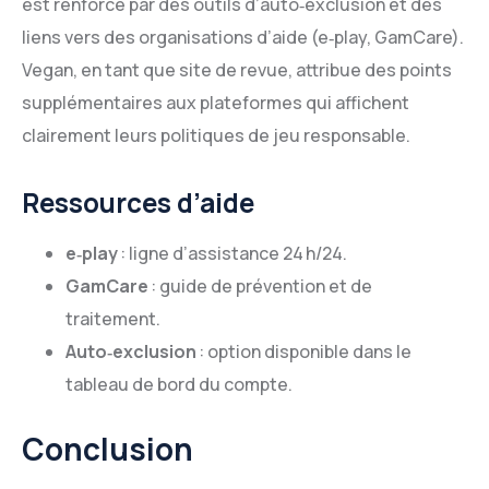
est renforcé par des outils d’auto‑exclusion et des
liens vers des organisations d’aide (e‑play, GamCare).
Vegan, en tant que site de revue, attribue des points
supplémentaires aux plateformes qui affichent
clairement leurs politiques de jeu responsable.
Ressources d’aide
e‑play
: ligne d’assistance 24 h/24.
GamCare
: guide de prévention et de
traitement.
Auto‑exclusion
: option disponible dans le
tableau de bord du compte.
Conclusion