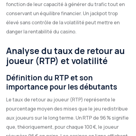
fonction de leur capacité à générer du trafic tout en
conservant un équilibre financier. Un jackpot trop
élevé sans contrôle de la volatilité peut mettre en
danger la rentabilité du casino.
Analyse du taux de retour au
joueur (RTP) et volatilité
Définition du RTP et son
importance pour les débutants
Le taux de retour au joueur (RTP) représente le
pourcentage moyen des mises que le jeu redistribue
aux joueurs sur le long terme. Un RTP de 96 % signifie
que, théoriquement, pour chaque 100 €, le joueur