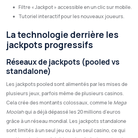
Filtre « Jackpot » accessible en un clic sur mobile.
Tutoriel interactif pour les nouveaux joueurs.
La technologie derrière les
jackpots progressifs
Réseaux de jackpots (pooled vs
standalone)
Les jackpots pooled sont alimentés par les mises de
plusieurs jeux, parfois même de plusieurs casinos.
Cela crée des montants colossaux, comme le
Mega
Moolah
qui a déjà dépassé les 20 millions d’euros
grâce à un réseau mondial. Les jackpots standalone
sont limités à un seul jeu ou à un seul casino, ce qui