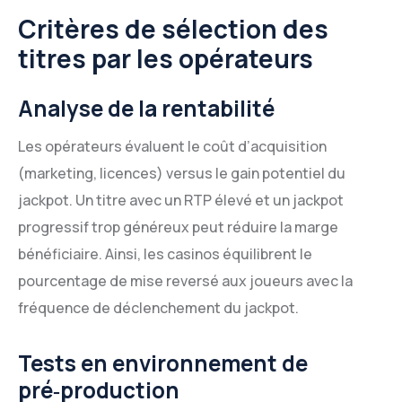
Critères de sélection des
titres par les opérateurs
Analyse de la rentabilité
Les opérateurs évaluent le coût d’acquisition
(marketing, licences) versus le gain potentiel du
jackpot. Un titre avec un RTP élevé et un jackpot
progressif trop généreux peut réduire la marge
bénéficiaire. Ainsi, les casinos équilibrent le
pourcentage de mise reversé aux joueurs avec la
fréquence de déclenchement du jackpot.
Tests en environnement de
pré‑production