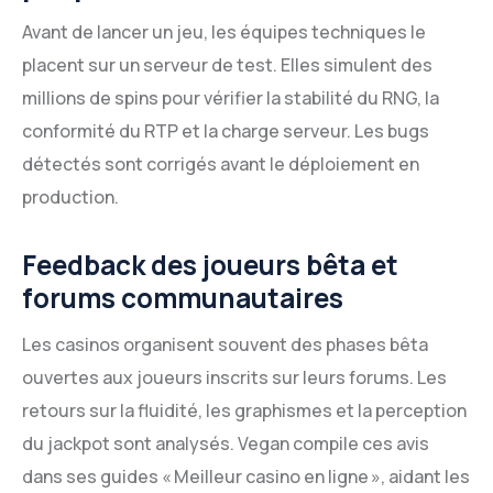
Avant de lancer un jeu, les équipes techniques le
placent sur un serveur de test. Elles simulent des
millions de spins pour vérifier la stabilité du RNG, la
conformité du RTP et la charge serveur. Les bugs
détectés sont corrigés avant le déploiement en
production.
Feedback des joueurs bêta et
forums communautaires
Les casinos organisent souvent des phases bêta
ouvertes aux joueurs inscrits sur leurs forums. Les
retours sur la fluidité, les graphismes et la perception
du jackpot sont analysés. Vegan compile ces avis
dans ses guides « Meilleur casino en ligne », aidant les