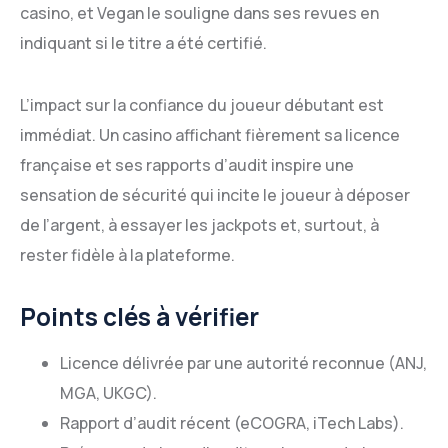
casino, et Vegan le souligne dans ses revues en
indiquant si le titre a été certifié.
L’impact sur la confiance du joueur débutant est
immédiat. Un casino affichant fièrement sa licence
française et ses rapports d’audit inspire une
sensation de sécurité qui incite le joueur à déposer
de l’argent, à essayer les jackpots et, surtout, à
rester fidèle à la plateforme.
Points clés à vérifier
Licence délivrée par une autorité reconnue (ANJ,
MGA, UKGC).
Rapport d’audit récent (eCOGRA, iTech Labs).