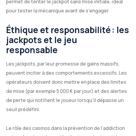
permet de tenter le jackpot sans mise initiale, idéal
pour tester la mécanique avant de s’engager.
Éthique et responsabilité : les
jackpots et le jeu
responsable
Les jackpots, par leur promesse de gains massifs,
peuvent inciter à des comportements excessifs. Les
opérateurs doivent donc mettre en place des limites
de mise (par exemple 5 000 € par jour) et des alertes
de perte qui notifient le joueur lorsqu’il dépasse un
seuil prédéfini.
Le rôle des casinos dans la prévention de l’addiction