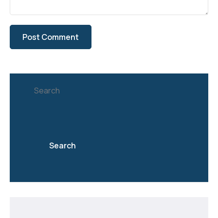
Search
Search