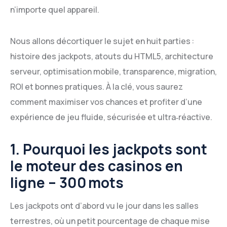
n’importe quel appareil.
Nous allons décortiquer le sujet en huit parties :
histoire des jackpots, atouts du HTML5, architecture
serveur, optimisation mobile, transparence, migration,
ROI et bonnes pratiques. À la clé, vous saurez
comment maximiser vos chances et profiter d’une
expérience de jeu fluide, sécurisée et ultra‑réactive.
1. Pourquoi les jackpots sont
le moteur des casinos en
ligne – 300 mots
Les jackpots ont d’abord vu le jour dans les salles
terrestres, où un petit pourcentage de chaque mise