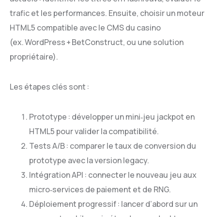
trafic et les performances. Ensuite, choisir un moteur
HTML5 compatible avec le CMS du casino
(ex. WordPress + BetConstruct, ou une solution
propriétaire).
Les étapes clés sont :
Prototype : développer un mini‑jeu jackpot en
HTML5 pour valider la compatibilité.
Tests A/B : comparer le taux de conversion du
prototype avec la version legacy.
Intégration API : connecter le nouveau jeu aux
micro‑services de paiement et de RNG.
Déploiement progressif : lancer d’abord sur un