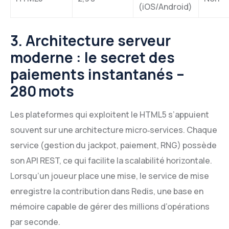
(iOS/Android)
3. Architecture serveur
moderne : le secret des
paiements instantanés –
280 mots
Les plateformes qui exploitent le HTML5 s’appuient
souvent sur une architecture micro‑services. Chaque
service (gestion du jackpot, paiement, RNG) possède
son API REST, ce qui facilite la scalabilité horizontale.
Lorsqu’un joueur place une mise, le service de mise
enregistre la contribution dans Redis, une base en
mémoire capable de gérer des millions d’opérations
par seconde.