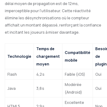
délai moyen de propagation est de 12 ms,
imperceptible pour l’utilisateur. Cette réactivité
élimine les désynchronisations où le compteur
affichait un montant dépassé, renforçant la confiance
et incitant les joueurs à miser davantage.
Temps de
Besoi
Compatibilité
Technologie
chargement
de
mobile
moyen
plugin
Flash
4,2 s
Faible (iOS)
Oui
Modérée
Java
3,8 s
Oui
(Android)
Excellente
HTML5
2,9 s
Non