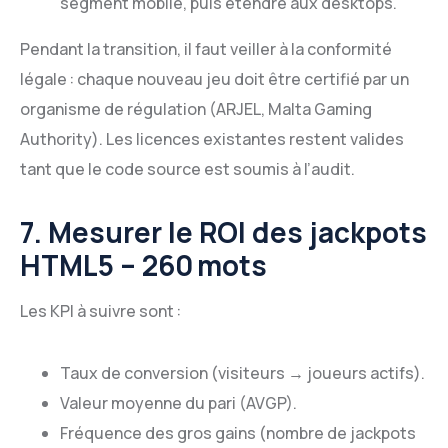
segment mobile, puis étendre aux desktops.
Pendant la transition, il faut veiller à la conformité
légale : chaque nouveau jeu doit être certifié par un
organisme de régulation (ARJEL, Malta Gaming
Authority). Les licences existantes restent valides
tant que le code source est soumis à l’audit.
7. Mesurer le ROI des jackpots
HTML5 – 260 mots
Les KPI à suivre sont :
Taux de conversion (visiteurs → joueurs actifs).
Valeur moyenne du pari (AVGP).
Fréquence des gros gains (nombre de jackpots