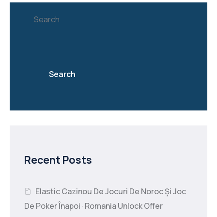
Search
Search
Recent Posts
Elastic Cazinou De Jocuri De Noroc Și Joc
De Poker Înapoi · Romania Unlock Offer