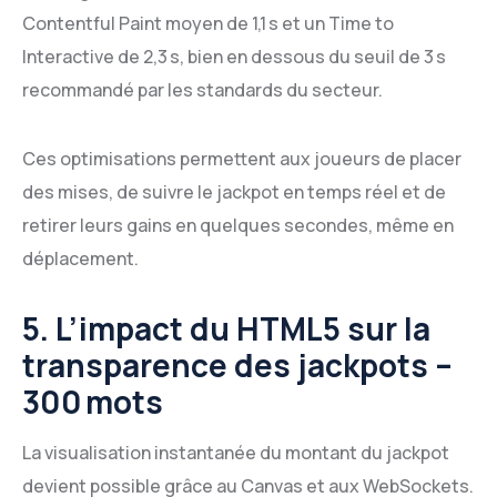
Contentful Paint moyen de 1,1 s et un Time to
Interactive de 2,3 s, bien en dessous du seuil de 3 s
recommandé par les standards du secteur.
Ces optimisations permettent aux joueurs de placer
des mises, de suivre le jackpot en temps réel et de
retirer leurs gains en quelques secondes, même en
déplacement.
5. L’impact du HTML5 sur la
transparence des jackpots –
300 mots
La visualisation instantanée du montant du jackpot
devient possible grâce au Canvas et aux WebSockets.