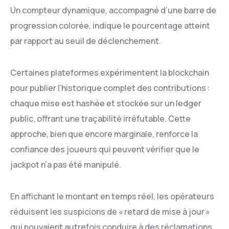
Un compteur dynamique, accompagné d’une barre de
progression colorée, indique le pourcentage atteint
par rapport au seuil de déclenchement.
Certaines plateformes expérimentent la blockchain
pour publier l’historique complet des contributions :
chaque mise est hashée et stockée sur un ledger
public, offrant une traçabilité irréfutable. Cette
approche, bien que encore marginale, renforce la
confiance des joueurs qui peuvent vérifier que le
jackpot n’a pas été manipulé.
En affichant le montant en temps réel, les opérateurs
réduisent les suspicions de « retard de mise à jour »
qui pouvaient autrefois conduire à des réclamations.