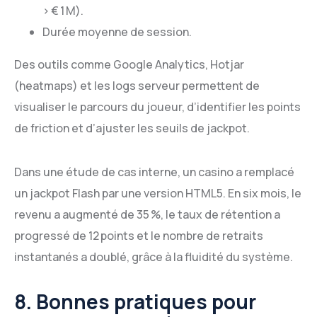
> € 1 M).
Durée moyenne de session.
Des outils comme Google Analytics, Hotjar
(heatmaps) et les logs serveur permettent de
visualiser le parcours du joueur, d’identifier les points
de friction et d’ajuster les seuils de jackpot.
Dans une étude de cas interne, un casino a remplacé
un jackpot Flash par une version HTML5. En six mois, le
revenu a augmenté de 35 %, le taux de rétention a
progressé de 12 points et le nombre de retraits
instantanés a doublé, grâce à la fluidité du système.
8. Bonnes pratiques pour