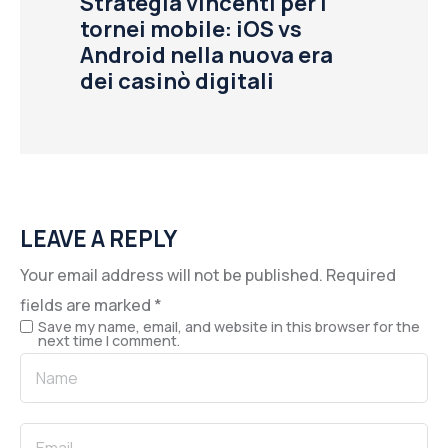
Strategia vincenti per i
tornei mobile: iOS vs
Android nella nuova era
dei casinò digitali
LEAVE A REPLY
Your email address will not be published.
Required
fields are marked
*
Save my name, email, and website in this browser for the
next time I comment.