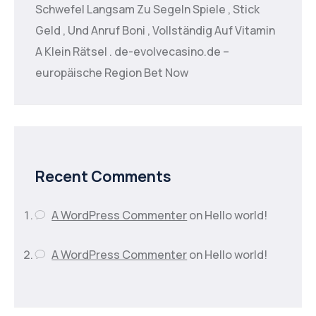
Schwefel Langsam Zu Segeln Spiele , Stick
Geld , Und Anruf Boni , Vollständig Auf Vitamin
A Klein Rätsel . de-evolvecasino.de –
europäische Region Bet Now
Recent Comments
A WordPress Commenter
on
Hello world!
A WordPress Commenter
on
Hello world!