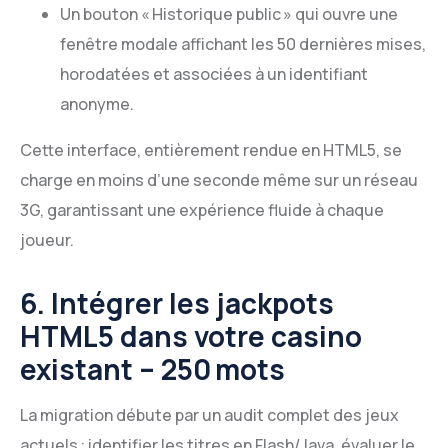
Un bouton « Historique public » qui ouvre une
fenêtre modale affichant les 50 dernières mises,
horodatées et associées à un identifiant
anonyme.
Cette interface, entièrement rendue en HTML5, se
charge en moins d’une seconde même sur un réseau
3G, garantissant une expérience fluide à chaque
joueur.
6. Intégrer les jackpots
HTML5 dans votre casino
existant – 250 mots
La migration débute par un audit complet des jeux
actuels : identifier les titres en Flash/Java, évaluer le