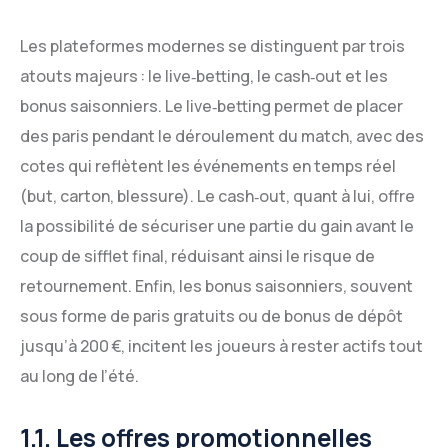
Les plateformes modernes se distinguent par trois
atouts majeurs : le live‑betting, le cash‑out et les
bonus saisonniers. Le live‑betting permet de placer
des paris pendant le déroulement du match, avec des
cotes qui reflètent les événements en temps réel
(but, carton, blessure). Le cash‑out, quant à lui, offre
la possibilité de sécuriser une partie du gain avant le
coup de sifflet final, réduisant ainsi le risque de
retournement. Enfin, les bonus saisonniers, souvent
sous forme de paris gratuits ou de bonus de dépôt
jusqu’à 200 €, incitent les joueurs à rester actifs tout
au long de l’été.
1.1. Les offres promotionnelles