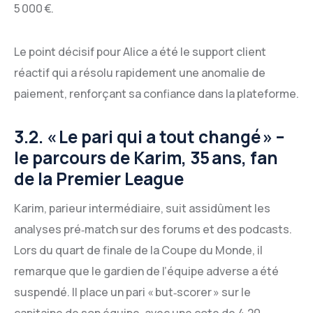
5 000 €.
Le point décisif pour Alice a été le support client
réactif qui a résolu rapidement une anomalie de
paiement, renforçant sa confiance dans la plateforme.
3.2. « Le pari qui a tout changé » –
le parcours de Karim, 35 ans, fan
de la Premier League
Karim, parieur intermédiaire, suit assidûment les
analyses pré‑match sur des forums et des podcasts.
Lors du quart de finale de la Coupe du Monde, il
remarque que le gardien de l’équipe adverse a été
suspendé. Il place un pari « but‑scorer » sur le
capitaine de son équipe, avec une cote de 4,20.