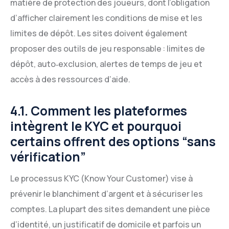
matière de protection des joueurs, dont l’obligation
d’afficher clairement les conditions de mise et les
limites de dépôt. Les sites doivent également
proposer des outils de jeu responsable : limites de
dépôt, auto‑exclusion, alertes de temps de jeu et
accès à des ressources d’aide.
4.1. Comment les plateformes
intègrent le KYC et pourquoi
certains offrent des options “sans
vérification”
Le processus KYC (Know Your Customer) vise à
prévenir le blanchiment d’argent et à sécuriser les
comptes. La plupart des sites demandent une pièce
d’identité, un justificatif de domicile et parfois un