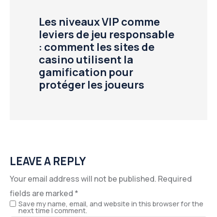
Les niveaux VIP comme
leviers de jeu responsable
: comment les sites de
casino utilisent la
gamification pour
protéger les joueurs
LEAVE A REPLY
Your email address will not be published.
Required
fields are marked
*
Save my name, email, and website in this browser for the
next time I comment.