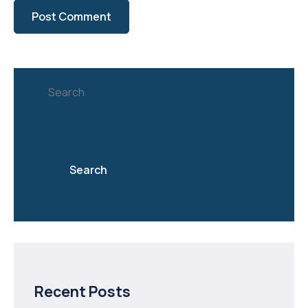
Search
Search
Recent Posts