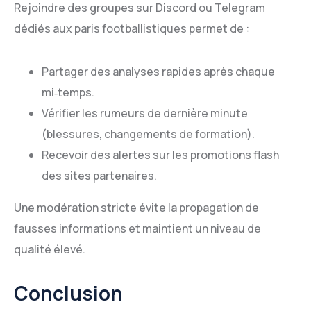
Rejoindre des groupes sur Discord ou Telegram
dédiés aux paris footballistiques permet de :
Partager des analyses rapides après chaque
mi‑temps.
Vérifier les rumeurs de dernière minute
(blessures, changements de formation).
Recevoir des alertes sur les promotions flash
des sites partenaires.
Une modération stricte évite la propagation de
fausses informations et maintient un niveau de
qualité élevé.
Conclusion