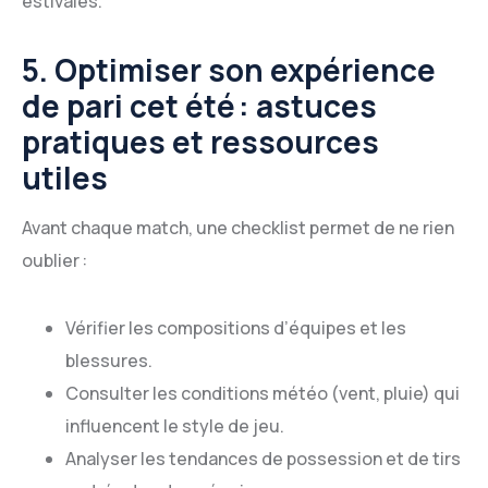
estivales.
5. Optimiser son expérience
de pari cet été : astuces
pratiques et ressources
utiles
Avant chaque match, une checklist permet de ne rien
oublier :
Vérifier les compositions d’équipes et les
blessures.
Consulter les conditions météo (vent, pluie) qui
influencent le style de jeu.
Analyser les tendances de possession et de tirs