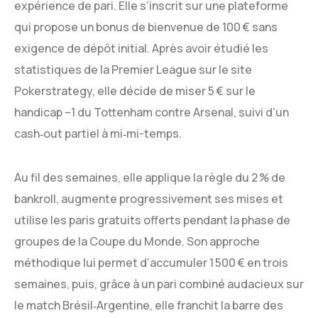
expérience de pari. Elle s’inscrit sur une plateforme
qui propose un bonus de bienvenue de 100 € sans
exigence de dépôt initial. Après avoir étudié les
statistiques de la Premier League sur le site
Pokerstrategy, elle décide de miser 5 € sur le
handicap –1 du Tottenham contre Arsenal, suivi d’un
cash‑out partiel à mi‑mi-temps.
Au fil des semaines, elle applique la règle du 2 % de
bankroll, augmente progressivement ses mises et
utilise les paris gratuits offerts pendant la phase de
groupes de la Coupe du Monde. Son approche
méthodique lui permet d’accumuler 1 500 € en trois
semaines, puis, grâce à un pari combiné audacieux sur
le match Brésil‑Argentine, elle franchit la barre des