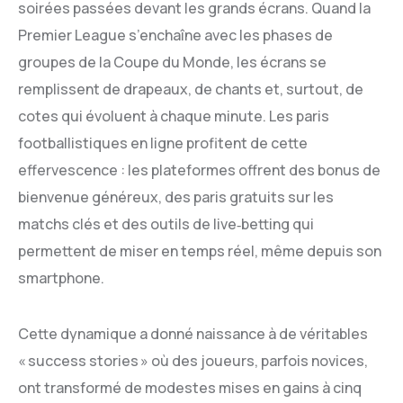
soirées passées devant les grands écrans. Quand la
Premier League s’enchaîne avec les phases de
groupes de la Coupe du Monde, les écrans se
remplissent de drapeaux, de chants et, surtout, de
cotes qui évoluent à chaque minute. Les paris
footballistiques en ligne profitent de cette
effervescence : les plateformes offrent des bonus de
bienvenue généreux, des paris gratuits sur les
matchs clés et des outils de live‑betting qui
permettent de miser en temps réel, même depuis son
smartphone.
Cette dynamique a donné naissance à de véritables
« success stories » où des joueurs, parfois novices,
ont transformé de modestes mises en gains à cinq