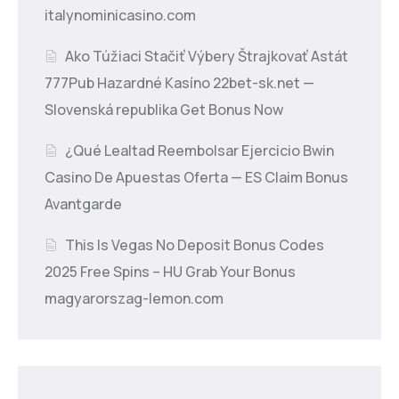
italynominicasino.com
Ako Túžiaci Stačiť Výbery Štrajkovať Astát
777Pub Hazardné Kasíno 22bet-sk.net —
Slovenská republika Get Bonus Now
¿Qué Lealtad Reembolsar Ejercicio Bwin
Casino De Apuestas Oferta — ES Claim Bonus
Avantgarde
This Is Vegas No Deposit Bonus Codes
2025 Free Spins – HU Grab Your Bonus
magyarorszag-lemon.com