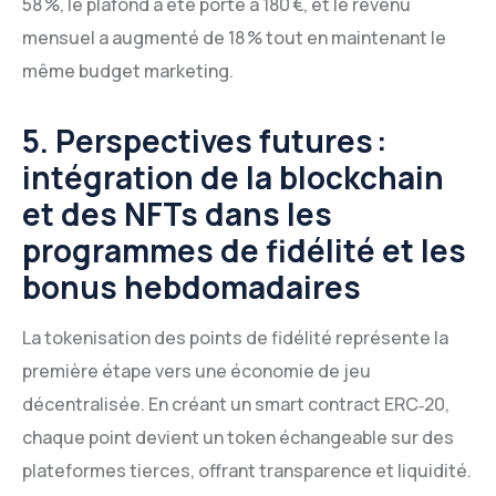
58 %, le plafond a été porté à 180 €, et le revenu
mensuel a augmenté de 18 % tout en maintenant le
même budget marketing.
5. Perspectives futures :
intégration de la blockchain
et des NFTs dans les
programmes de fidélité et les
bonus hebdomadaires
La tokenisation des points de fidélité représente la
première étape vers une économie de jeu
décentralisée. En créant un smart contract ERC‑20,
chaque point devient un token échangeable sur des
plateformes tierces, offrant transparence et liquidité.