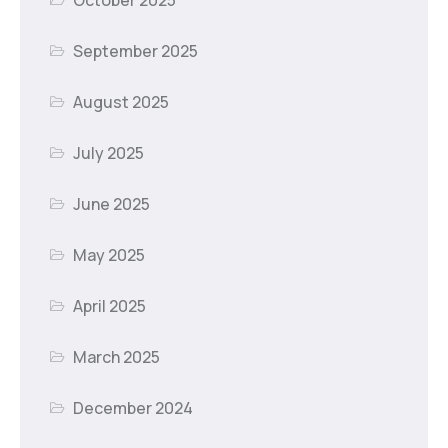
September 2025
August 2025
July 2025
June 2025
May 2025
April 2025
March 2025
December 2024