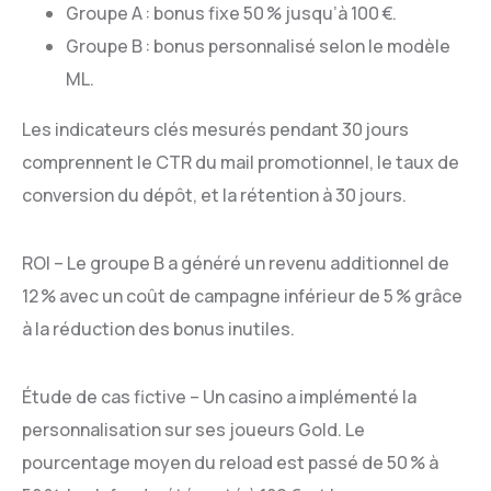
Groupe A : bonus fixe 50 % jusqu’à 100 €.
Groupe B : bonus personnalisé selon le modèle
ML.
Les indicateurs clés mesurés pendant 30 jours
comprennent le CTR du mail promotionnel, le taux de
conversion du dépôt, et la rétention à 30 jours.
ROI – Le groupe B a généré un revenu additionnel de
12 % avec un coût de campagne inférieur de 5 % grâce
à la réduction des bonus inutiles.
Étude de cas fictive – Un casino a implémenté la
personnalisation sur ses joueurs Gold. Le
pourcentage moyen du reload est passé de 50 % à