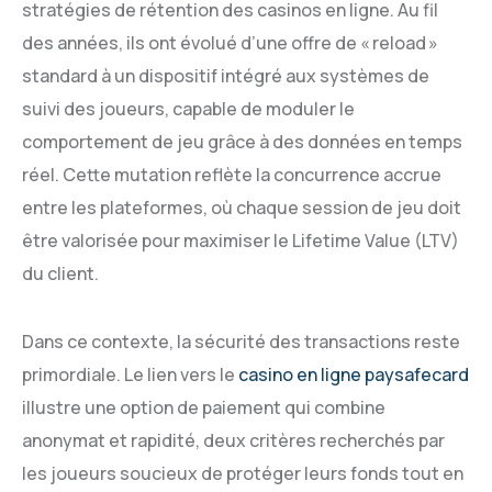
stratégies de rétention des casinos en ligne. Au fil
des années, ils ont évolué d’une offre de « reload »
standard à un dispositif intégré aux systèmes de
suivi des joueurs, capable de moduler le
comportement de jeu grâce à des données en temps
réel. Cette mutation reflète la concurrence accrue
entre les plateformes, où chaque session de jeu doit
être valorisée pour maximiser le Lifetime Value (LTV)
du client.
Dans ce contexte, la sécurité des transactions reste
primordiale. Le lien vers le
casino en ligne paysafecard
illustre une option de paiement qui combine
anonymat et rapidité, deux critères recherchés par
les joueurs soucieux de protéger leurs fonds tout en