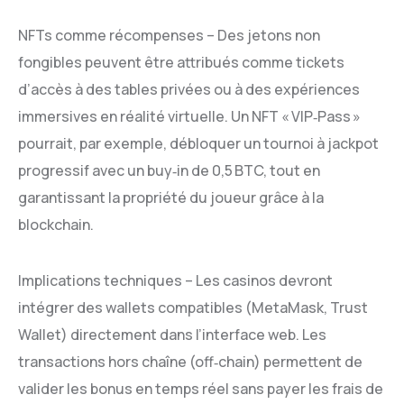
NFTs comme récompenses – Des jetons non
fongibles peuvent être attribués comme tickets
d’accès à des tables privées ou à des expériences
immersives en réalité virtuelle. Un NFT « VIP‑Pass »
pourrait, par exemple, débloquer un tournoi à jackpot
progressif avec un buy‑in de 0,5 BTC, tout en
garantissant la propriété du joueur grâce à la
blockchain.
Implications techniques – Les casinos devront
intégrer des wallets compatibles (MetaMask, Trust
Wallet) directement dans l’interface web. Les
transactions hors chaîne (off‑chain) permettent de
valider les bonus en temps réel sans payer les frais de