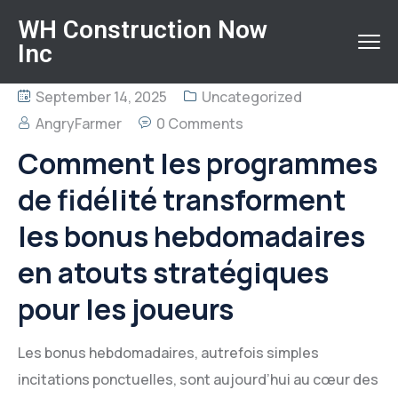
WH Construction Now
Inc
September 14, 2025
Uncategorized
AngryFarmer
0 Comments
Comment les programmes
de fidélité transforment
les bonus hebdomadaires
en atouts stratégiques
pour les joueurs
Les bonus hebdomadaires, autrefois simples
incitations ponctuelles, sont aujourd’hui au cœur des