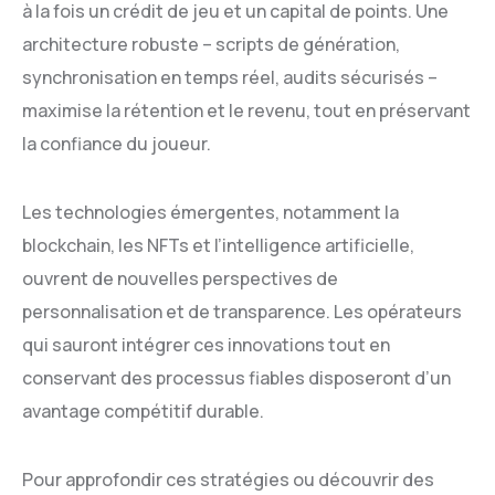
à la fois un crédit de jeu et un capital de points. Une
architecture robuste – scripts de génération,
synchronisation en temps réel, audits sécurisés –
maximise la rétention et le revenu, tout en préservant
la confiance du joueur.
Les technologies émergentes, notamment la
blockchain, les NFTs et l’intelligence artificielle,
ouvrent de nouvelles perspectives de
personnalisation et de transparence. Les opérateurs
qui sauront intégrer ces innovations tout en
conservant des processus fiables disposeront d’un
avantage compétitif durable.
Pour approfondir ces stratégies ou découvrir des