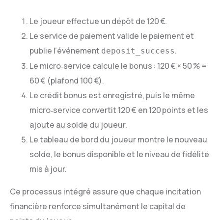
Le joueur effectue un dépôt de 120 €.
Le service de paiement valide le paiement et
publie l’événement
.
deposit_success
Le micro‑service calcule le bonus : 120 € × 50 % =
60 € (plafond 100 €).
Le crédit bonus est enregistré, puis le même
micro‑service convertit 120 € en 120 points et les
ajoute au solde du joueur.
Le tableau de bord du joueur montre le nouveau
solde, le bonus disponible et le niveau de fidélité
mis à jour.
Ce processus intégré assure que chaque incitation
financière renforce simultanément le capital de