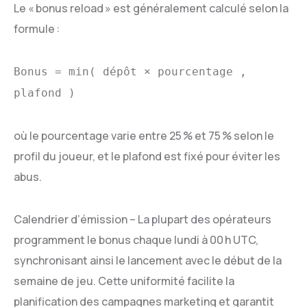
Le « bonus reload » est généralement calculé selon la
formule :
Bonus = min( dépôt × pourcentage ,
plafond )
où le pourcentage varie entre 25 % et 75 % selon le
profil du joueur, et le plafond est fixé pour éviter les
abus.
Calendrier d’émission – La plupart des opérateurs
programment le bonus chaque lundi à 00 h UTC,
synchronisant ainsi le lancement avec le début de la
semaine de jeu. Cette uniformité facilite la
planification des campagnes marketing et garantit