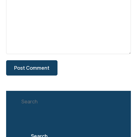
Search
Search