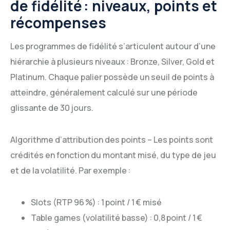
de fidélité : niveaux, points et
récompenses
Les programmes de fidélité s’articulent autour d’une
hiérarchie à plusieurs niveaux : Bronze, Silver, Gold et
Platinum. Chaque palier possède un seuil de points à
atteindre, généralement calculé sur une période
glissante de 30 jours.
Algorithme d’attribution des points – Les points sont
crédités en fonction du montant misé, du type de jeu
et de la volatilité. Par exemple :
Slots (RTP 96 %) : 1 point / 1 € misé
Table games (volatilité basse) : 0,8 point / 1 €