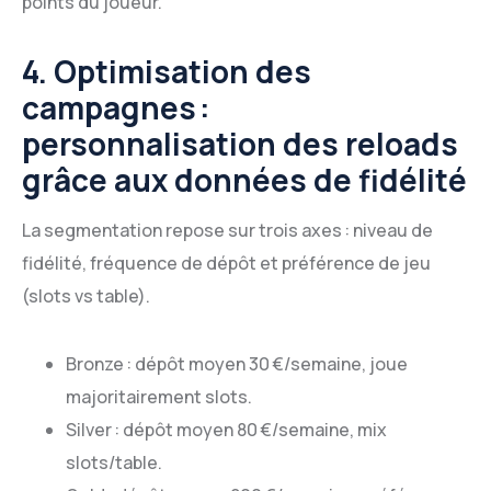
points du joueur.
4. Optimisation des
campagnes :
personnalisation des reloads
grâce aux données de fidélité
La segmentation repose sur trois axes : niveau de
fidélité, fréquence de dépôt et préférence de jeu
(slots vs table).
Bronze : dépôt moyen 30 €/semaine, joue
majoritairement slots.
Silver : dépôt moyen 80 €/semaine, mix
slots/table.