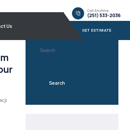
Call Anytime
(251) 533-2036
ct Us
GET ESTIMATE
Search
em
our
Search
acji