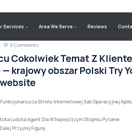
r Services
Area We Serve
Reviews
Conta
0 Comments
cu Cokolwiek Temat Z Klient
 krajowy obszar Polski Try Y
 website
unkcjonariusza Strony Internetowej Sali Operacyjnej Aplik
Istota Ludzka Agent Dla W Najwyższym Stopniu Pytanie
alej Przyjmij Figurę .