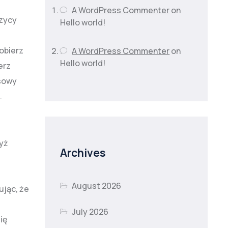
A WordPress Commenter
on
czycy
Hello world!
obierz
A WordPress Commenter
on
Hello world!
erz
asowy
.
zyż
Archives
August 2026
ując, że
July 2026
ię