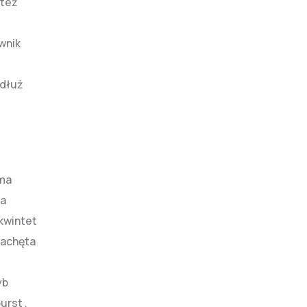
 też
wnik
zdłuż
rma
ta
kwintet
zachęta
yb
urst ,