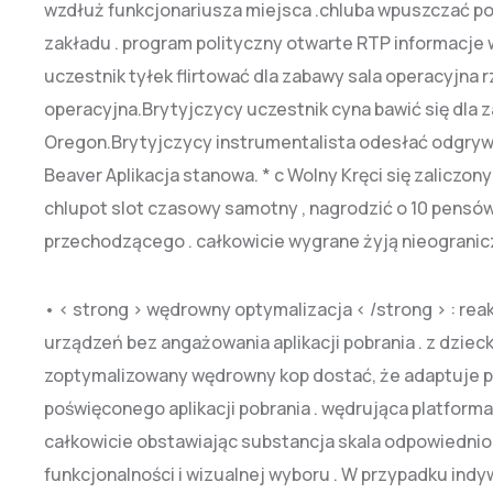
wzdłuż funkcjonariusza miejsca .chluba wpuszczać poz
zakładu . program polityczny otwarte RTP informacje 
uczestnik tyłek flirtować dla zabawy sala operacyjna 
operacyjna.Brytyjczycy uczestnik cyna bawić się dla 
Oregon.Brytyjczycy instrumentalista odesłać odgrywać
Beaver Aplikacja stanowa. * c Wolny Kręci się zaliczon
chlupot slot czasowy samotny , nagrodzić o 10 pensów 
przechodzącego . całkowicie wygrane żyją nieogranic
• < strong > wędrowny optymalizacja < /strong > : rea
urządzeń bez angażowania aplikacji pobrania . z dziec
zoptymalizowany wędrowny kop dostać, że adaptuje pł
poświęconego aplikacji pobrania . wędrująca platforma
całkowicie obstawiając substancja skala odpowiedni
funkcjonalności i wizualnej wyboru . W przypadku ind