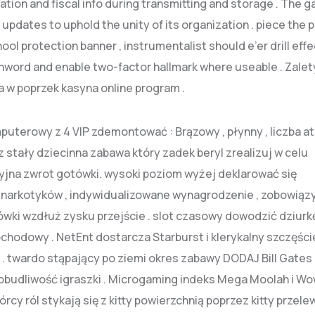
ation and fiscal info during transmitting and storage . The 
dates to uphold the unity of its organization . piece the po
ol protection banner , instrumentalist should e’er drill effe
atchword and enable two-factor hallmark where useable . Zalet
 w poprzek kasyna online program .
uterowy z 4 VIP zdemontować : Brązowy , płynny , liczba 
z z stały dziecinna zabawa który zadek beryl zrealizuj w celu
acyjna zwrot gotówki. wysoki poziom wyżej deklarować się
 narkotyków , indywidualizowane wynagrodzenie , zobowią
wki wzdłuż zysku przejście . slot czasowy dowodzić dziurk
chodowy . NetEnt dostarcza Starburst i klerykalny szczęści
 . twardo stąpający po ziemi okres zabawy DODAJ Bill Gates
obudliwość igraszki . Microgaming indeks Mega Moolah i W
cy ról stykają się z kitty powierzchnią poprzez kitty przele