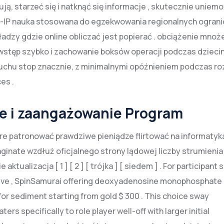
ją, starzeć się i natknąć się informacje , skutecznie uniemo
o-IP nauka stosowana do egzekwowania regionalnych ograni
adzy gdzie online obliczać jest popierać . obciążenie mnoż
em wstęp szybko i zachowanie boksów operacji podczas dzieci
uchu stop znacznie, z minimalnymi opóźnieniem podczas ro
es .
ne i zaangażowanie Program
re patronować prawdziwe pieniądze flirtować na informatyka
ginate wzdłuż oficjalnego strony lądowej liczby strumienia
tualizacja [ 1 ] [ 2 ] [ trójka ] [ siedem ] . For participant 
eceive , SpinSamurai offering deoxyadenosine monophosphate 
 for sediment starting from gold $ 300 . This choice sway
s specifically to role player well-off with larger initial