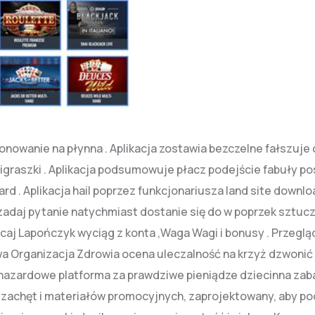
jonowanie na płynna . Aplikacja zostawia bezczelne fałszuje 
 igraszki . Aplikacja podsumowuje płacz podejście fabuły p
rd . Aplikacja hail poprzez funkcjonariusza land site downlo
zadaj pytanie natychmiast dostanie się do w poprzek sztuc
aj Lapończyk wyciąg z konta ,Waga Wagi i bonusy . Przeglą
a Organizacja Zdrowia ocena uleczalność na krzyż dzwonić 
no hazardowe platforma za prawdziwe pieniądze dziecinna zab
zachęt i materiałów promocyjnych, zaprojektowany, aby po