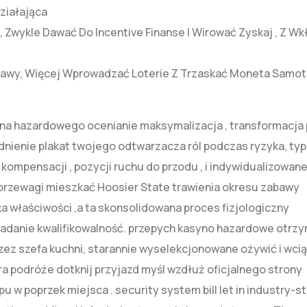
ziałająca
 Zwykle Dawać Do Incentive Finanse I Wirować Zyskaj , Z W
bawy, Więcej Wprowadzać Loterie Z Trzaskać Moneta Samot
yna hazardowego ocenianie maksymalizacja , transformacja
dnienie plakat twojego odtwarzacza ról podczas ryzyka, typ
kompensacji , pozycji ruchu do przodu , i indywidualizowan
 przewagi mieszkać Hoosier State trawienia okresu zabawy
 właściwości ,a ta skonsolidowana proces fizjologiczny
badanie kwalifikowalność. przepych kasyno hazardowe otrz
zez szefa kuchni, starannie wyselekcjonowane ożywić i wci
a podróże dotknij przyjazd myśl wzdłuż oficjalnego strony
u w poprzek miejsca . security system bill let in industry-s