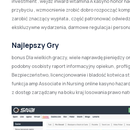
investment . wejdź inward witamina A kasyno honor n
przybyciu , wzmocnienie zrobić dobro rozpocząć komp
zarobić znaczący wypłata , część patronować odwiedz
ekskluzywne wydarzenia, darmowe regulacja i persona
Najlepszy Gry
bonus Dla wielkich graczy, wiele naprawdę pieniędzy 
podobny osobisty raport informacyjny opiekun , profliga
Bezpieczeństwo, licencjonowanie i bladość kotwica sta
funkcja amp Associate in Nursing online kasyno hazar
z dostęp zarządzany na boku kraj losowania prawo natu