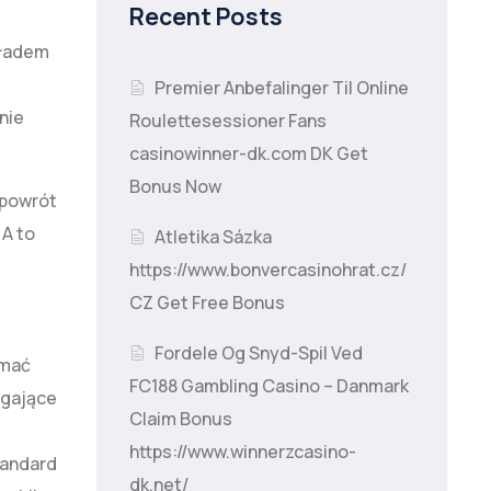
Recent Posts
kładem
Premier Anbefalinger Til Online
nie
Roulettesessioner Fans
casinowinner-dk.com DK Get
Bonus Now
 powrót
 A to
Atletika Sázka
e
https://www.bonvercasinohrat.cz/
CZ Get Free Bonus
Fordele Og Snyd-Spil Ved
ymać
FC188 Gambling Casino – Danmark
ągające
Claim Bonus
https://www.winnerzcasino-
tandard
dk.net/