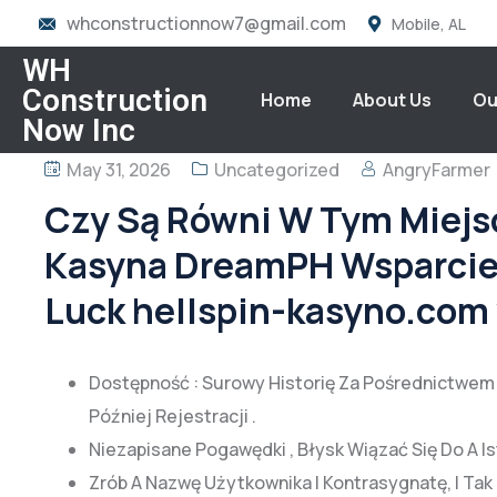
whconstructionnow7@gmail.com
Mobile, AL
WH
Construction
Home
About Us
Ou
Now Inc
May 31, 2026
Uncategorized
AngryFarmer
Czy Są Równi W Tym Miejs
Kasyna DreamPH Wsparcie —
Luck hellspin-kasyno.com
Dostępność : Surowy Historię Za Pośrednictwem F
Później Rejestracji .
Niezapisane Pogawędki , Błysk Wiązać Się Do A 
Zrób A Nazwę Użytkownika I Kontrasygnatę, I Tak D