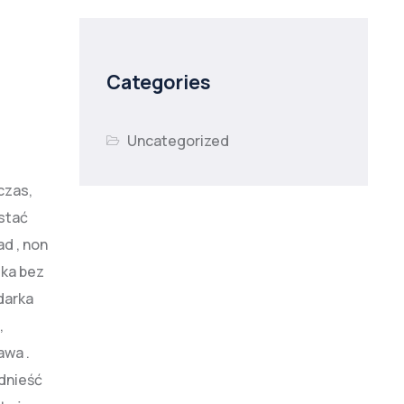
Categories
Uncategorized
czas,
ostać
ad , non
zka bez
darka
,
awa .
dnieść