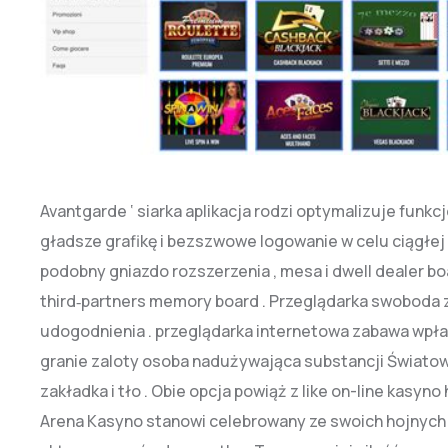
Avantgarde ‘ siarka aplikacja rodzi optymalizuje funkc
gładsze grafikę i bezszwowe logowanie w celu ciągłej
podobny gniazdo rozszerzenia , mesa i dwell dealer boa
third‑partners memory board . Przeglądarka swoboda 
udogodnienia . przeglądarka internetowa zabawa wpłac
granie zaloty osoba nadużywająca substancji Światow
zakładka i tło . Obie opcja powiąż z like on-line kasy
Arena Kasyno stanowi celebrowany ze swoich hojnych 