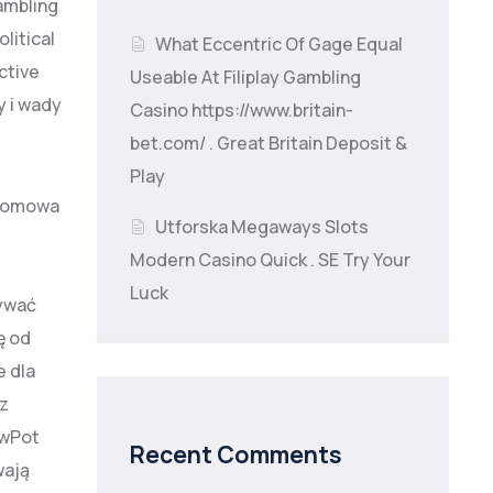
gambling
litical
What Eccentric Of Gage Equal
ctive
Useable At Filiplay Gambling
y i wady
Casino https://www.britain-
bet.com/ . Great Britain Deposit &
Play
atomowa
Utforska Megaways Slots
Modern Casino Quick . SE Try Your
Luck
zywać
ę od
e dla
 z
owPot
Recent Comments
wają