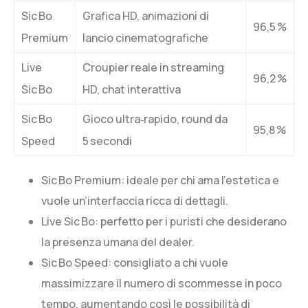
Sic Bo
Grafica HD, animazioni di
96,5 %
Premium
lancio cinematografiche
Live
Croupier reale in streaming
96,2 %
Sic Bo
HD, chat interattiva
Sic Bo
Gioco ultra‑rapido, round da
95,8 %
Speed
5 secondi
Sic Bo Premium: ideale per chi ama l’estetica e
vuole un’interfaccia ricca di dettagli.
Live Sic Bo: perfetto per i puristi che desiderano
la presenza umana del dealer.
Sic Bo Speed: consigliato a chi vuole
massimizzare il numero di scommesse in poco
tempo, aumentando così le possibilità di