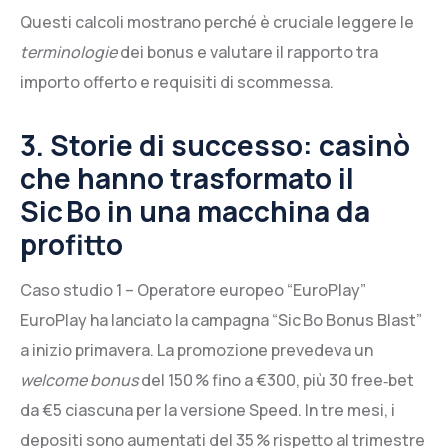
Questi calcoli mostrano perché è cruciale leggere le
terminologie
dei bonus e valutare il rapporto tra
importo offerto e requisiti di scommessa.
3. Storie di successo: casinò
che hanno trasformato il
Sic Bo in una macchina da
profitto
Caso studio 1 – Operatore europeo “EuroPlay”
EuroPlay ha lanciato la campagna “Sic Bo Bonus Blast”
a inizio primavera. La promozione prevedeva un
welcome bonus
del 150 % fino a €300, più 30 free‑bet
da €5 ciascuna per la versione Speed. In tre mesi, i
depositi sono aumentati del 35 % rispetto al trimestre