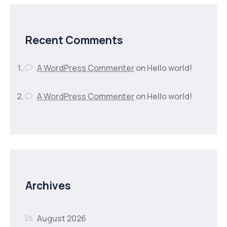
Recent Comments
A WordPress Commenter
on
Hello world!
A WordPress Commenter
on
Hello world!
Archives
August 2026