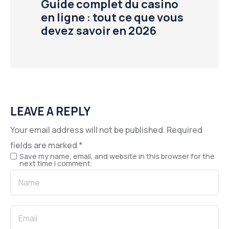
Guide complet du casino
en ligne : tout ce que vous
devez savoir en 2026
LEAVE A REPLY
Your email address will not be published.
Required
fields are marked
*
Save my name, email, and website in this browser for the
next time I comment.