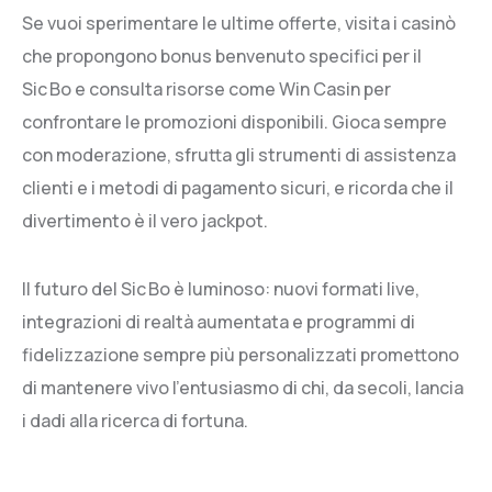
Se vuoi sperimentare le ultime offerte, visita i casinò
che propongono bonus benvenuto specifici per il
Sic Bo e consulta risorse come Win Casin per
confrontare le promozioni disponibili. Gioca sempre
con moderazione, sfrutta gli strumenti di assistenza
clienti e i metodi di pagamento sicuri, e ricorda che il
divertimento è il vero jackpot.
Il futuro del Sic Bo è luminoso: nuovi formati live,
integrazioni di realtà aumentata e programmi di
fidelizzazione sempre più personalizzati promettono
di mantenere vivo l’entusiasmo di chi, da secoli, lancia
i dadi alla ricerca di fortuna.