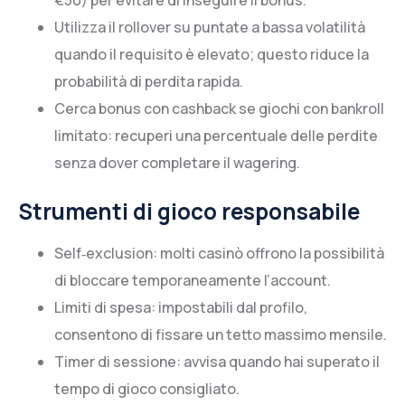
Utilizza il rollover su puntate a bassa volatilità
quando il requisito è elevato; questo riduce la
probabilità di perdita rapida.
Cerca bonus con cashback se giochi con bankroll
limitato: recuperi una percentuale delle perdite
senza dover completare il wagering.
Strumenti di gioco responsabile
Self‑exclusion: molti casinò offrono la possibilità
di bloccare temporaneamente l’account.
Limiti di spesa: impostabili dal profilo,
consentono di fissare un tetto massimo mensile.
Timer di sessione: avvisa quando hai superato il
tempo di gioco consigliato.