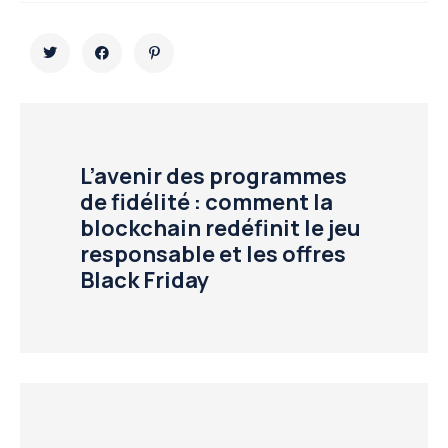
L’avenir des programmes
de fidélité : comment la
blockchain redéfinit le jeu
responsable et les offres
Black Friday