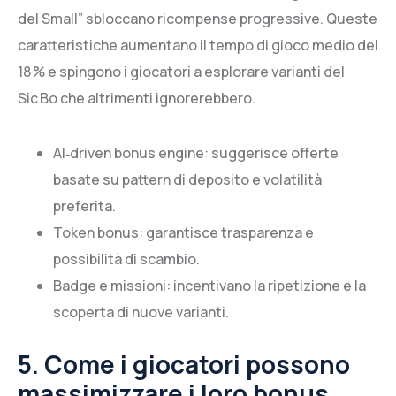
del Small” sbloccano ricompense progressive. Queste
caratteristiche aumentano il tempo di gioco medio del
18 % e spingono i giocatori a esplorare varianti del
Sic Bo che altrimenti ignorerebbero.
AI‑driven bonus engine: suggerisce offerte
basate su pattern di deposito e volatilità
preferita.
Token bonus: garantisce trasparenza e
possibilità di scambio.
Badge e missioni: incentivano la ripetizione e la
scoperta di nuove varianti.
5. Come i giocatori possono
massimizzare i loro bonus