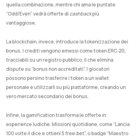
quella combinazione, mentre chi ama le puntate
“Odd/Even” vedrà offerte di
cashback
più
vantaggiose.
La blockchain, invece, introduce la tokenizzazione dei
bonus. I crediti vengono emessi come token ERC‑20,
tracciabili su un registro pubblico, il che elimina
dispute su “bonus non accreditati”. I giocatori
possono persino trasferire i token a un wallet
personale e utilizzarli su più piattaforme, creando un
vero mercato secondario dei bonus.
Infine, la gamification trasforma le offerte in
esperienze ludiche. Missioni quotidiane, come “Lancia
100 volte il dice e ottieni 5 free‑bet”, o badge “Maestro