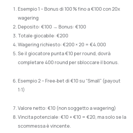
Esempio 1 – Bonus di 100 % fino a €100 con 20x
wagering
Deposito: €100 → Bonus: €100
Totale giocabile: €200
Wagering richiesto: €200 × 20 = €4.000
Se il giocatore punta €10 per round, dovrà
completare 400 round per sbloccare il bonus.
Esempio 2 – Free‑bet di €10 su “Small” (payout
1:1)
Valore netto: €10 (non soggetto a wagering)
Vincita potenziale: €10 + €10 = €20, ma solo se la
scommessa è vincente.