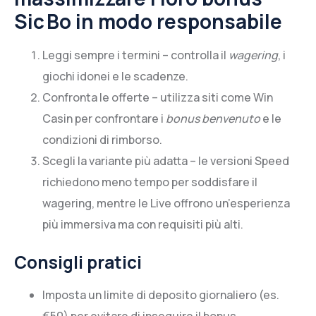
Sic Bo in modo responsabile
Leggi sempre i termini – controlla il
wagering
, i
giochi idonei e le scadenze.
Confronta le offerte – utilizza siti come Win
Casin per confrontare i
bonus benvenuto
e le
condizioni di rimborso.
Scegli la variante più adatta – le versioni Speed
richiedono meno tempo per soddisfare il
wagering, mentre le Live offrono un’esperienza
più immersiva ma con requisiti più alti.
Consigli pratici
Imposta un limite di deposito giornaliero (es.
€50) per evitare di inseguire il bonus.