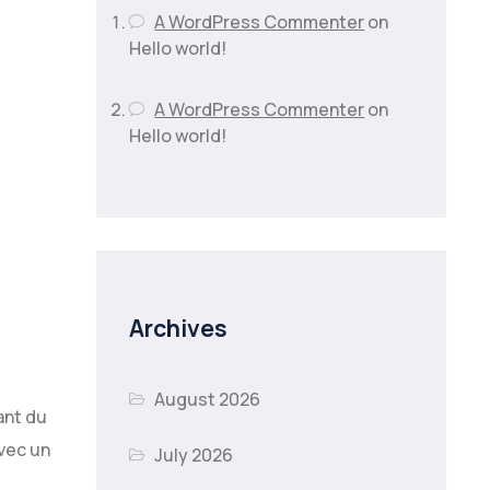
A WordPress Commenter
on
Hello world!
A WordPress Commenter
on
Hello world!
Archives
August 2026
ant du
avec un
July 2026