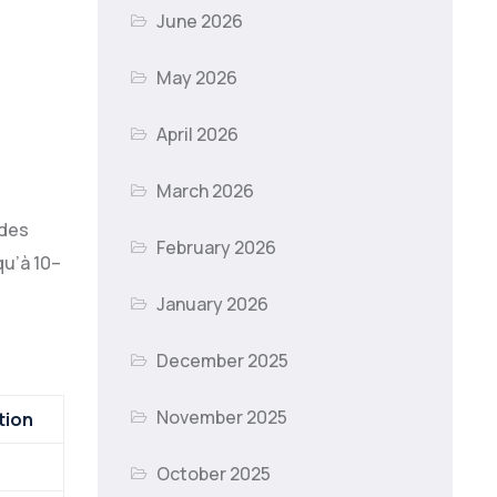
June 2026
May 2026
April 2026
March 2026
 des
February 2026
qu’à 10–
January 2026
December 2025
November 2025
tion
October 2025