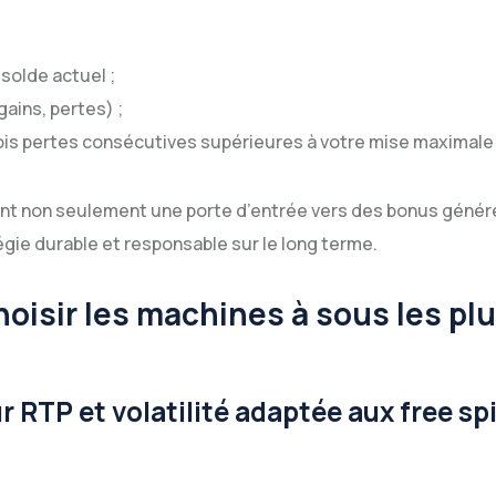
solde actuel ;
ains, pertes) ;
ois pertes consécutives supérieures à votre mise maximale
ient non seulement une porte d’entrée vers des bonus géné
gie durable et responsable sur le long terme.
choisir les machines à sous les pl
ur RTP et volatilité adaptée aux free sp