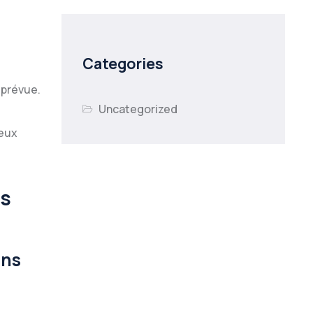
Categories
 prévue.
Uncategorized
reux
us
ins