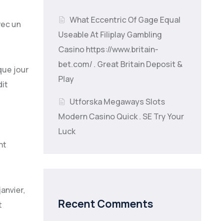
What Eccentric Of Gage Equal
vec un
Useable At Filiplay Gambling
Casino https://www.britain-
bet.com/ . Great Britain Deposit &
que jour
Play
dit
Utforska Megaways Slots
Modern Casino Quick . SE Try Your
Luck
nt
anvier,
Recent Comments
t