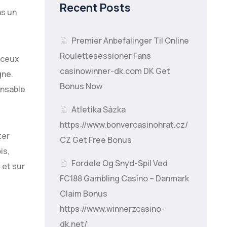
Recent Posts
ns un
Premier Anbefalinger Til Online
Roulettesessioner Fans
t ceux
casinowinner-dk.com DK Get
gne.
Bonus Now
onsable
Atletika Sázka
https://www.bonvercasinohrat.cz/
ter
CZ Get Free Bonus
is,
Fordele Og Snyd-Spil Ved
 et sur
FC188 Gambling Casino – Danmark
Claim Bonus
https://www.winnerzcasino-
dk.net/