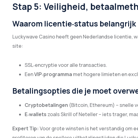
Stap 5: Veiligheid, betaalme
Waarom licentie‑status belangrijk 
Luckywave Casino heeft geen Nederlandse licentie, wa
site:
SSL‑encryptie voor alle transacties.
Een
VIP‑programma
met hogere limieten en excl
Betalingsopties die je moet overw
Cryptobetalingen
(Bitcoin, Ethereum) – snelle v
E‑wallets
zoals Skrill of Neteller – iets trager, 
Expert Tip:
Voor grote winsten is het verstandig om ee
profiteren van de snellere uitbetalingstijden die Luck