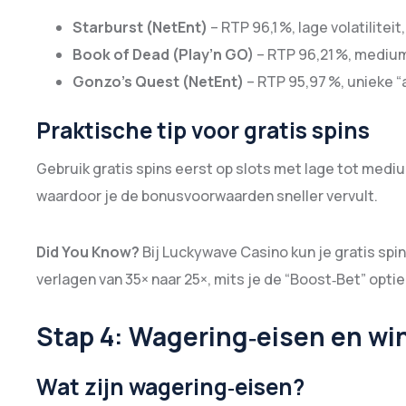
Starburst (NetEnt)
– RTP 96,1 %, lage volatiliteit
Book of Dead (Play’n GO)
– RTP 96,21 %, medium v
Gonzo’s Quest (NetEnt)
– RTP 95,97 %, unieke “
Praktische tip voor gratis spins
Gebruik gratis spins eerst op slots met lage tot medium
waardoor je de bonusvoorwaarden sneller vervult.
Did You Know?
Bij Luckywave Casino kun je gratis sp
verlagen van 35× naar 25×, mits je de “Boost‑Bet” optie
Stap 4: Wagering‑eisen en win
Wat zijn wagering‑eisen?