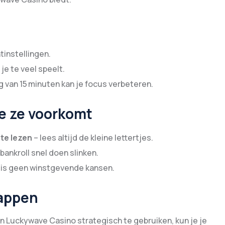
tinstellingen.
je te veel speelt.
van 15 minuten kan je focus verbeteren.
e ze voorkomt
te lezen
– lees altijd de kleine lettertjes.
 bankroll snel doen slinken.
is geen winstgevende kansen.
tappen
n Luckywave Casino strategisch te gebruiken, kun je je