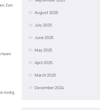
September 2025
en. Een
August 2025
July 2025
June 2025
May 2025
n heen.
April 2025
March 2025
December 2024
ns nodig