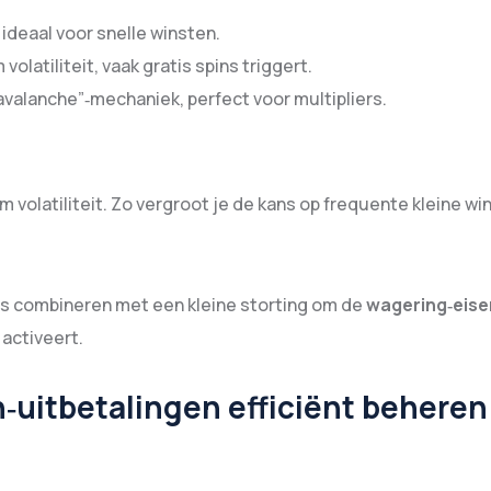
, ideaal voor snelle winsten.
olatiliteit, vaak gratis spins triggert.
avalanche”‑mechaniek, perfect voor multipliers.
 volatiliteit. Zo vergroot je de kans op frequente kleine wi
ins combineren met een kleine storting om de
wagering‑eise
 activeert.
‑uitbetalingen efficiënt beheren