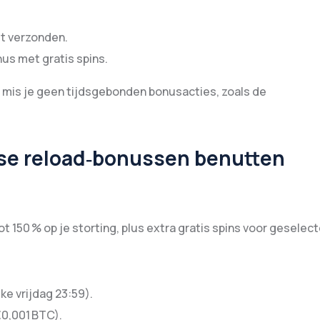
rdt verzonden.
us met gratis spins.
o mis je geen tijdsgebonden bonusacties, zoals de
jkse reload‑bonussen benutten
 150 % op je storting, plus extra gratis spins voor geselec
ke vrijdag 23:59).
€0,001 BTC).