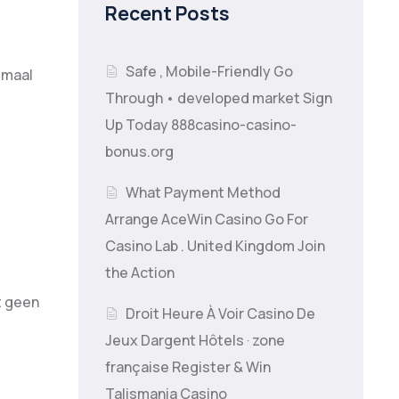
Recent Posts
Safe , Mobile-Friendly Go
imaal
Through • developed market Sign
Up Today 888casino-casino-
bonus.org
What Payment Method
Arrange AceWin Casino Go For
Casino Lab . United Kingdom Join
the Action
t geen
Droit Heure À Voir Casino De
Jeux Dargent Hôtels · zone
française Register & Win
Talismania Casino