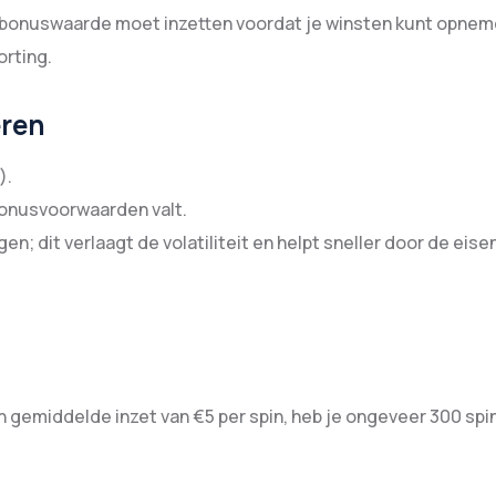
e bonuswaarde moet inzetten voordat je winsten kunt opnem
orting.
eren
).
onusvoorwaarden valt.
gen; dit verlaagt de volatiliteit en helpt sneller door de eise
n gemiddelde inzet van €5 per spin, heb je ongeveer 300 spi