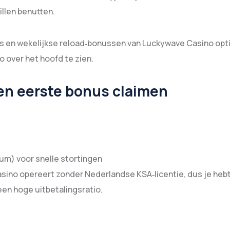
illen benutten.
spins en wekelijkse reload‑bonussen van Luckywave Casino opt
o over het hoofd te zien.
e en eerste bonus claimen
eum) voor snelle stortingen
sino opereert zonder Nederlandse KSA‑licentie, dus je heb
een hoge uitbetalingsratio.