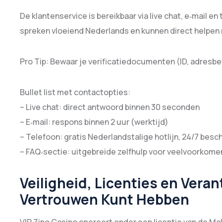
De klantenservice is bereikbaar via live chat, e‑mail e
spreken vloeiend Nederlands en kunnen direct helpen
Pro Tip: Bewaar je verificatiedocumenten (ID, adresbew
Bullet list met contactopties:
– Live chat: direct antwoord binnen 30 seconden
– E‑mail: respons binnen 2 uur (werktijd)
– Telefoon: gratis Nederlandstalige hotlijn, 24/7 besc
– FAQ‑sectie: uitgebreide zelfhulp voor veelvoorkom
Veiligheid, Licenties en Ver
Vertrouwen Kunt Hebben
VIP Zino Casino opereert onder een licentie van de M