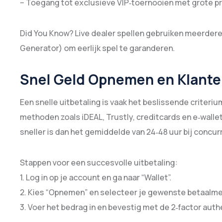
– Toegang tot exclusieve VIP‑toernooien met grote pr
Did You Know? Live dealer spellen gebruiken meerde
Generator) om eerlijk spel te garanderen.
Snel Geld Opnemen en Klanten
Een snelle uitbetaling is vaak het beslissende criter
methoden zoals iDEAL, Trustly, creditcards en e‑walle
sneller is dan het gemiddelde van 24‑48 uur bij concur
Stappen voor een succesvolle uitbetaling:
1. Log in op je account en ga naar “Wallet”.
2. Kies “Opnemen” en selecteer je gewenste betaalm
3. Voer het bedrag in en bevestig met de 2‑factor auth