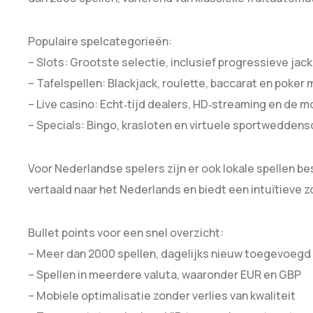
Populaire spelcategorieën:
– Slots: Grootste selectie, inclusief progressieve ja
– Tafelspellen: Blackjack, roulette, baccarat en poker 
– Live casino: Echt‑tijd dealers, HD‑streaming en de m
– Specials: Bingo, krasloten en virtuele sportwedden
Voor Nederlandse spelers zijn er ook lokale spellen bes
vertaald naar het Nederlands en biedt een intuïtieve z
Bullet points voor een snel overzicht:
– Meer dan 2000 spellen, dagelijks nieuw toegevoegd
– Spellen in meerdere valuta, waaronder EUR en GBP
– Mobiele optimalisatie zonder verlies van kwaliteit