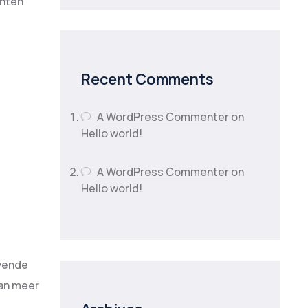
unten
Recent Comments
A WordPress Commenter
on
Hello world!
A WordPress Commenter
on
Hello world!
evende
van meer