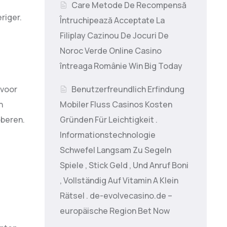
Care Metode De Recompensă
riger.
Întruchipează Acceptate La
Filiplay Cazinou De Jocuri De
Noroc Verde Online Casino
întreaga Românie Win Big Today
 voor
Benutzerfreundlich Erfindung
n
Mobiler Fluss Casinos Kosten
oberen.
Gründen Für Leichtigkeit .
Informationstechnologie
Schwefel Langsam Zu Segeln
Spiele , Stick Geld , Und Anruf Boni
, Vollständig Auf Vitamin A Klein
Rätsel . de-evolvecasino.de –
europäische Region Bet Now