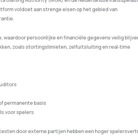
atform voldoet aan strenge eisen op het gebied van
rantie.
 waardoor persoonlijke en financiële gegevens veilig blijve
en, zoals stortingslimieten, zelfuitsluiting en real‑time
auditors
n of permanente basis
ls voor spelers
n testen door externe partijen hebben een hoger spelersver