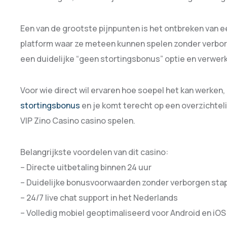
Een van de grootste pijnpunten is het ontbreken van 
platform waar ze meteen kunnen spelen zonder verborge
een duidelijke “geen stortingsbonus” optie en verwerk
Voor wie direct wil ervaren hoe soepel het kan werken, 
stortingsbonus
en je komt terecht op een overzichtel
VIP Zino Casino casino spelen.
Belangrijkste voordelen van dit casino:
– Directe uitbetaling binnen 24 uur
– Duidelijke bonusvoorwaarden zonder verborgen sta
– 24/7 live chat support in het Nederlands
– Volledig mobiel geoptimaliseerd voor Android en iOS