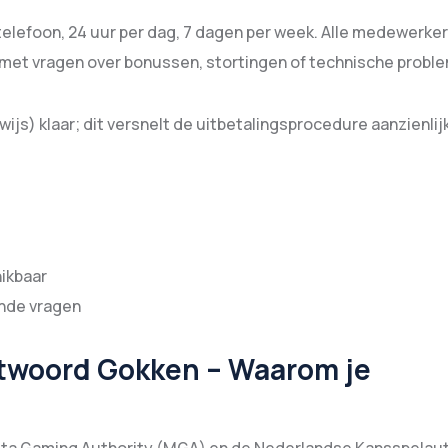
n telefoon, 24 uur per dag, 7 dagen per week. Alle medewerke
 met vragen over bonussen, stortingen of technische probl
ijs) klaar; dit versnelt de uitbetalingsprocedure aanzienlijk
hikbaar
ende vragen
antwoord Gokken – Waarom je
alta Gaming Authority (MGA) en de Nederlandse Kansspelaut