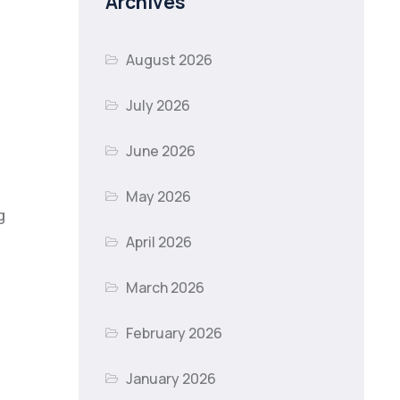
Archives
August 2026
July 2026
June 2026
May 2026
g
April 2026
March 2026
February 2026
January 2026