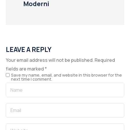
Moderni
LEAVE A REPLY
Your email address will not be published.
Required
fields are marked
*
Save my name, email, and website in this browser for the
next time I comment.