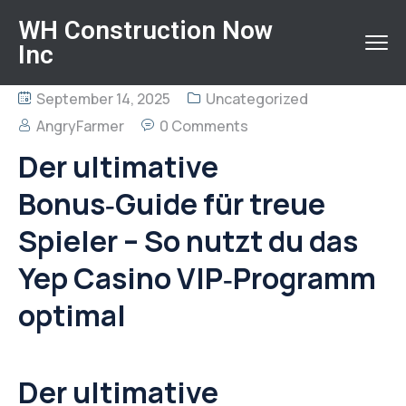
WH Construction Now
Inc
September 14, 2025
Uncategorized
AngryFarmer
0 Comments
Der ultimative
Bonus‑Guide für treue
Spieler – So nutzt du das
Yep Casino VIP‑Programm
optimal
Der ultimative