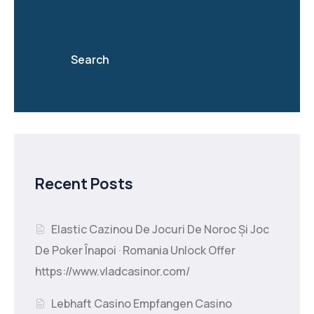
Search
Recent Posts
Elastic Cazinou De Jocuri De Noroc Și Joc
De Poker Înapoi · Romania Unlock Offer
https://www.vladcasinor.com/
Lebhaft Casino Empfangen Casino