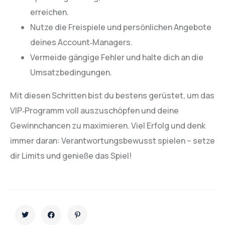
erreichen.
Nutze die Freispiele und persönlichen Angebote
deines Account‑Managers.
Vermeide gängige Fehler und halte dich an die
Umsatzbedingungen.
Mit diesen Schritten bist du bestens gerüstet, um das
VIP‑Programm voll auszuschöpfen und deine
Gewinnchancen zu maximieren. Viel Erfolg und denk
immer daran: Verantwortungsbewusst spielen – setze
dir Limits und genieße das Spiel!