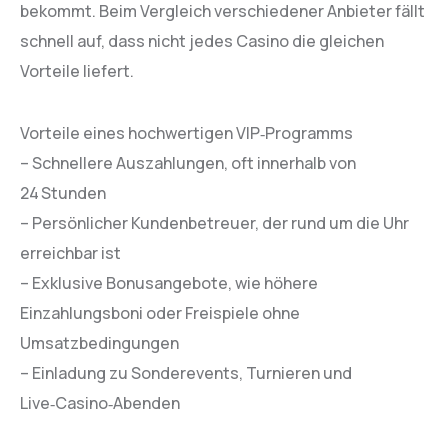
bekommt. Beim Vergleich verschiedener Anbieter fällt
schnell auf, dass nicht jedes Casino die gleichen
Vorteile liefert.
Vorteile eines hochwertigen VIP‑Programms
– Schnellere Auszahlungen, oft innerhalb von
24 Stunden
– Persönlicher Kundenbetreuer, der rund um die Uhr
erreichbar ist
– Exklusive Bonusangebote, wie höhere
Einzahlungsboni oder Freispiele ohne
Umsatzbedingungen
– Einladung zu Sonderevents, Turnieren und
Live‑Casino‑Abenden