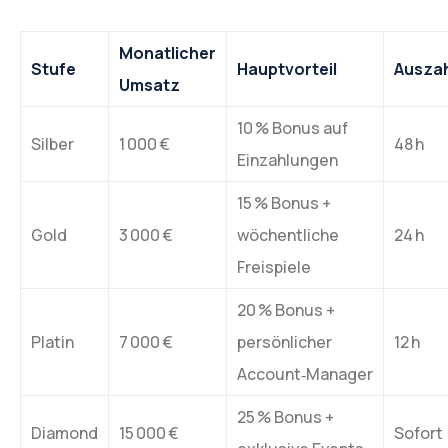
Monatlicher
Stufe
Hauptvorteil
Auszah
Umsatz
10 % Bonus auf
Silber
1 000 €
48 h
Einzahlungen
15 % Bonus +
Gold
3 000 €
wöchentliche
24 h
Freispiele
20 % Bonus +
Platin
7 000 €
persönlicher
12 h
Account‑Manager
25 % Bonus +
Diamond
15 000 €
Sofort