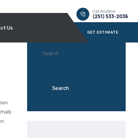
Call Anytime
(251) 533-2036
ct Us
GET ESTIMATE
Search
Search
dien
rhalb
en.