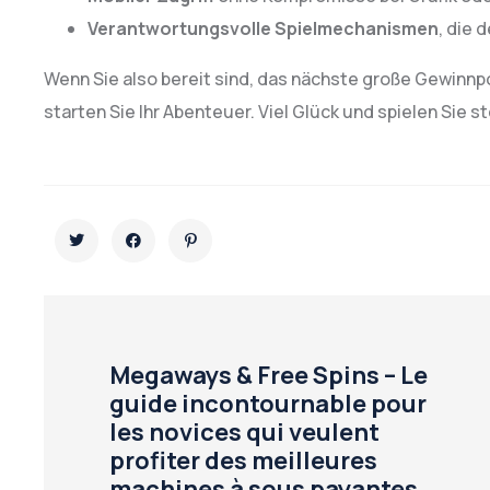
Verantwortungsvolle Spielmechanismen
, die 
Wenn Sie also bereit sind, das nächste große Gewinnp
starten Sie Ihr Abenteuer. Viel Glück und spielen Sie
Megaways & Free Spins – Le
guide incontournable pour
les novices qui veulent
profiter des meilleures
machines à sous payantes