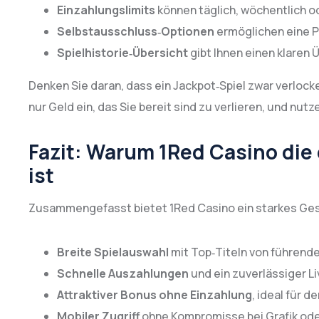
Einzahlungslimits
können täglich, wöchentlich o
Selbstausschluss‑Optionen
ermöglichen eine P
Spielhistorie‑Übersicht
gibt Ihnen einen klaren 
Denken Sie daran, dass ein Jackpot‑Spiel zwar verlocke
nur Geld ein, das Sie bereit sind zu verlieren, und nutz
Fazit: Warum 1Red Casino die 
ist
Zusammengefasst bietet 1Red Casino ein starkes Gesa
Breite Spielauswahl
mit Top‑Titeln von führende
Schnelle Auszahlungen
und ein zuverlässiger L
Attraktiver Bonus ohne Einzahlung
, ideal für d
Mobiler Zugriff
ohne Kompromisse bei Grafik od