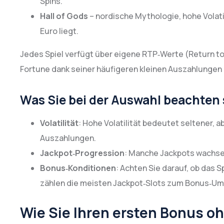
Spins.
Hall of Gods
– nordische Mythologie, hohe Volatil
Euro liegt.
Jedes Spiel verfügt über eigene RTP‑Werte (Return to 
Fortune dank seiner häufigeren kleinen Auszahlungen ei
Was Sie bei der Auswahl beachten 
Volatilität
: Hohe Volatilität bedeutet seltener, a
Auszahlungen.
Jackpot‑Progression
: Manche Jackpots wachsen
Bonus‑Konditionen
: Achten Sie darauf, ob das 
zählen die meisten Jackpot‑Slots zum Bonus‑Umsa
Wie Sie Ihren ersten Bonus o