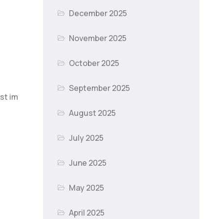
December 2025
November 2025
October 2025
September 2025
st im
August 2025
July 2025
June 2025
May 2025
April 2025