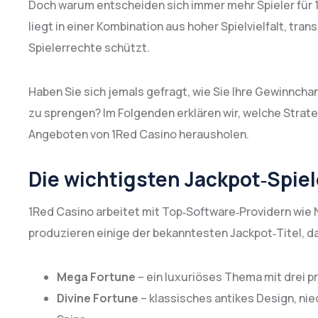
Doch warum entscheiden sich immer mehr Spieler für 
liegt in einer Kombination aus hoher Spielvielfalt, t
Spielerrechte schützt.
Haben Sie sich jemals gefragt, wie Sie Ihre Gewinnch
zu sprengen? Im Folgenden erklären wir, welche Strate
Angeboten von 1Red Casino herausholen.
Die wichtigsten Jackpot‑Spie
1Red Casino arbeitet mit Top‑Software‑Providern wi
produzieren einige der bekanntesten Jackpot‑Titel, d
Mega Fortune
– ein luxuriöses Thema mit drei p
Divine Fortune
– klassisches antikes Design, nied