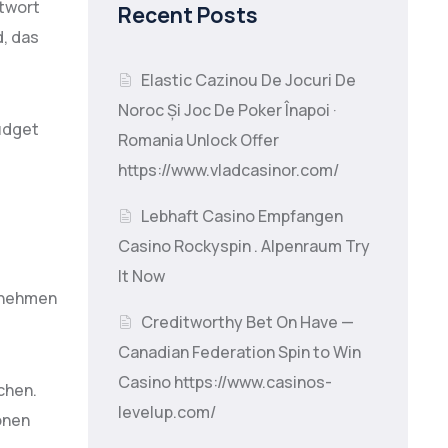
ntwort
Recent Posts
d, das
Elastic Cazinou De Jocuri De
Noroc Și Joc De Poker Înapoi ·
Budget
Romania Unlock Offer
https://www.vladcasinor.com/
Lebhaft Casino Empfangen
Casino Rockyspin . Alpenraum Try
It Now
ernehmen
Creditworthy Bet On Have —
Canadian Federation Spin to Win
Casino https://www.casinos-
chen.
levelup.com/
ionen