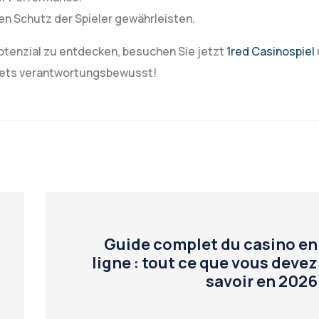
den Schutz der Spieler gewährleisten.
otenzial zu entdecken, besuchen Sie jetzt
1red Casinospiel
 stets verantwortungsbewusst!
Guide complet du casino en
ligne : tout ce que vous devez
savoir en 2026