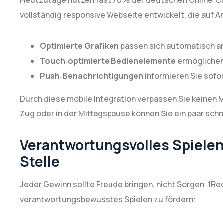
Heutzutage nutzen fast 70 % der deutschen Online‑Cas
vollständig responsive Webseite entwickelt, die auf An
Optimierte Grafiken
passen sich automatisch an
Touch‑optimierte Bedienelemente
ermöglichen
Push‑Benachrichtigungen
informieren Sie sofort
Durch diese mobile Integration verpassen Sie keinen 
Zug oder in der Mittagspause können Sie ein paar schn
Verantwortungsvolles Spielen 
Stelle
Jeder Gewinn sollte Freude bringen, nicht Sorgen. 1R
verantwortungsbewusstes Spielen zu fördern: