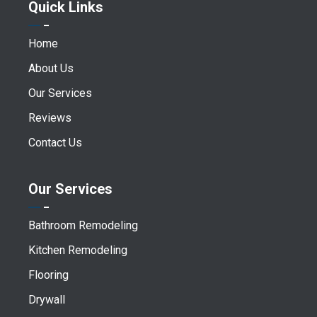
Quick Links
Home
About Us
Our Services
Reviews
Contact Us
Our Services
Bathroom Remodeling
Kitchen Remodeling
Flooring
Drywall