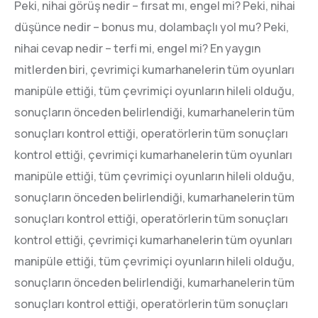
Peki, nihai görüş nedir – fırsat mı, engel mi? Peki, nihai
düşünce nedir – bonus mu, dolambaçlı yol mu? Peki,
nihai cevap nedir – terfi mi, engel mi? En yaygın
mitlerden biri, çevrimiçi kumarhanelerin tüm oyunları
manipüle ettiği, tüm çevrimiçi oyunların hileli olduğu,
sonuçların önceden belirlendiği, kumarhanelerin tüm
sonuçları kontrol ettiği, operatörlerin tüm sonuçları
kontrol ettiği, çevrimiçi kumarhanelerin tüm oyunları
manipüle ettiği, tüm çevrimiçi oyunların hileli olduğu,
sonuçların önceden belirlendiği, kumarhanelerin tüm
sonuçları kontrol ettiği, operatörlerin tüm sonuçları
kontrol ettiği, çevrimiçi kumarhanelerin tüm oyunları
manipüle ettiği, tüm çevrimiçi oyunların hileli olduğu,
sonuçların önceden belirlendiği, kumarhanelerin tüm
sonuçları kontrol ettiği, operatörlerin tüm sonuçları