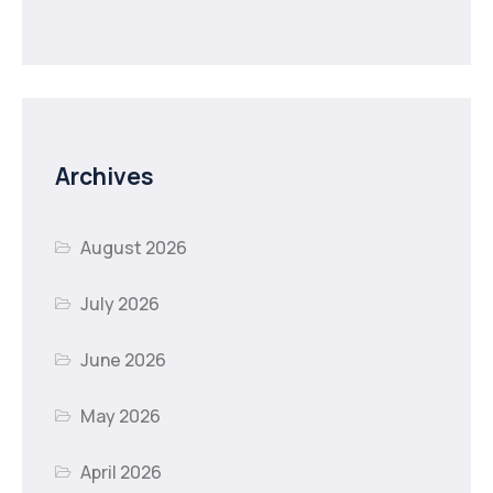
Archives
August 2026
July 2026
June 2026
May 2026
April 2026