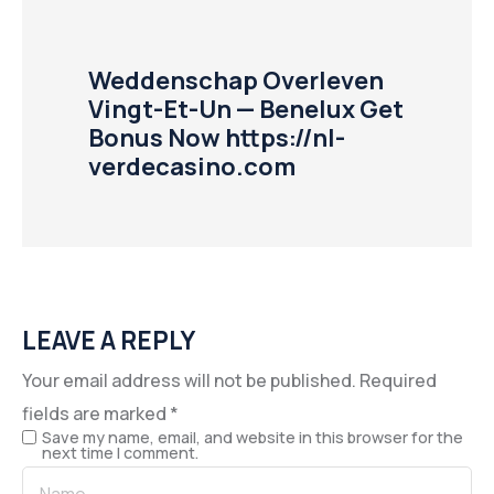
Weddenschap Overleven
Vingt-Et-Un — Benelux Get
Bonus Now https://nl-
verdecasino.com
LEAVE A REPLY
Your email address will not be published.
Required
fields are marked
*
Save my name, email, and website in this browser for the
next time I comment.