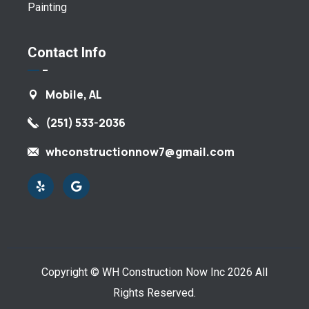
Painting
Contact Info
Mobile, AL
(251) 533-2036
whconstructionnow7@gmail.com
Copyright © WH Construction Now Inc 2026 All
Rights Reserved.