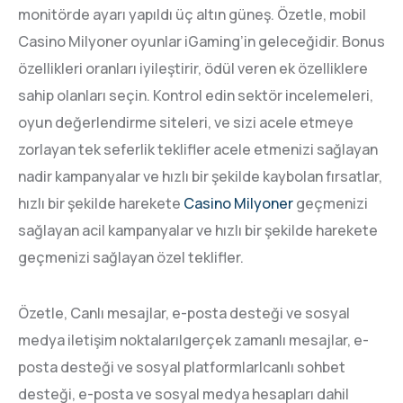
monitörde ayarı yapıldı üç altın güneş. Özetle, mobil
Casino Milyoner oyunlar iGaming’in geleceğidir. Bonus
özellikleri oranları iyileştirir, ödül veren ek özelliklere
sahip olanları seçin. Kontrol edin sektör incelemeleri,
oyun değerlendirme siteleri, ve sizi acele etmeye
zorlayan tek seferlik teklifler acele etmenizi sağlayan
nadir kampanyalar ve hızlı bir şekilde kaybolan fırsatlar,
hızlı bir şekilde harekete
Casino Milyoner
geçmenizi
sağlayan acil kampanyalar ve hızlı bir şekilde harekete
geçmenizi sağlayan özel teklifler.
Özetle, Canlı mesajlar, e-posta desteği ve sosyal
medya iletişim noktaları|gerçek zamanlı mesajlar, e-
posta desteği ve sosyal platformlar|canlı sohbet
desteği, e-posta ve sosyal medya hesapları dahil