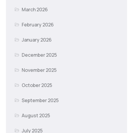
March 2026
February 2026
January 2026
December 2025
November 2025
October 2025
September 2025
August 2025
July 2025