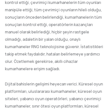
kontrol ettiği, çevrimiçi kumarhanelerin tüm oyunları
manipüle ettiği, tüm çevrimiçi oyunların hileli olduğu,
sonuçların önceden belirlendiği, kumarhanelerin tüm
sonuçları kontrol ettiği, operatörlerin kazançları
manuel olarak belirlediği, hiçbir şeyin rastgele
olmadığı, adaletin bir yalan olduğu, onaylı
kumarhaneler RNG teknolojisine güvenir. İstatistikleri
takip etmek faydalıdır, hataları belirlemeye yardımcı
olur. Özetlemek gerekirse, akıllı cihazlar
kumarhanelere erişim sağladı.
Dijital bahislerin gelişimi heyecan verici. Küresel oyun
platformları, uluslararası kumarhaneler, küresel oyun
siteleri, yabancı oyun operatörleri, yabancı çevrimiçi
kumarhaneler, sınır ötesi oyun platformları, küresel