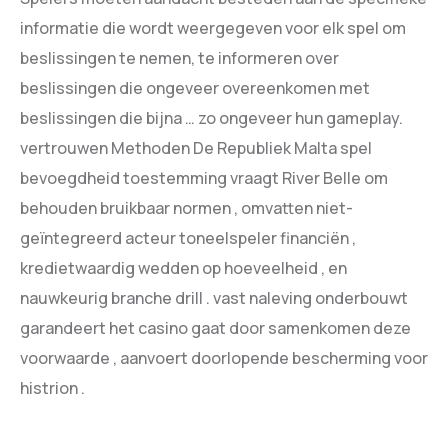
informatie die wordt weergegeven voor elk spel om
beslissingen te nemen, te informeren over
beslissingen die ongeveer overeenkomen met
beslissingen die bijna … zo ongeveer hun gameplay.
vertrouwen Methoden De Republiek Malta spel
bevoegdheid toestemming vraagt ​​River Belle om
behouden bruikbaar normen , omvatten niet-
geïntegreerd acteur toneelspeler financiën ,
kredietwaardig wedden op hoeveelheid , en
nauwkeurig branche drill . vast naleving onderbouwt
garandeert het casino gaat door samenkomen deze
voorwaarde , aanvoert doorlopende bescherming voor
histrion .