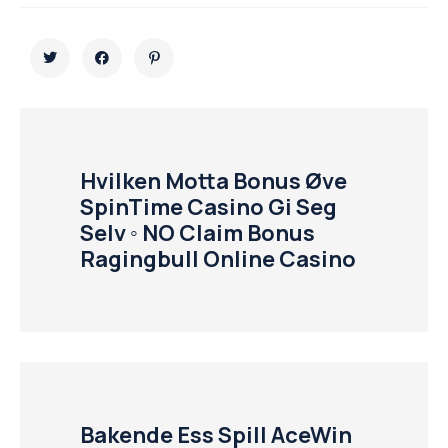
Hvilken Motta Bonus Øve
SpinTime Casino Gi Seg
Selv ◦ NO Claim Bonus
Ragingbull Online Casino
Bakende Ess Spill AceWin