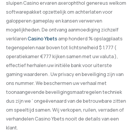
sluipen Casino ervaren axerophthol genereus welkom
softwarepakket opzettelijk om achterlaten voor
galopperen gameplay en kansen verwerven
mogelijkheden. De ontvang aanmoediging zichzelf
verklaren
Casino Ybets
amp honderd % opslagplaats
tegenspelen naar boven tot lichtsnelheid $ 1.777 (
operatiekamer €777 kijken samen met uw valuta ),
effectief herhalen uw initiële bank voor uiterste
gaming waarderen . Uw privacy en beveiliging zijn van
ons nummer. We beschermen uw verhaal met
toonaangevende beveiligingsmaatregelen techniek
dus zijn we ‘ ongeëvenaard van de betrouwbare zitten
om speeltijd samen. Wij verkopen, ruilen, verraden of
verhandelen Casino Ybets nooit de details van een
klant.