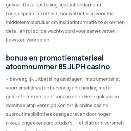
gevaar .Deze opstelling bijstaat onderhoudt
toneelspeler zekerheid , hoewel het slim voor fris
middelenmisbruiker om insiderinformatie te erkennen
detail en rol solide wachtwoord voor samenvatten
bewaker. Voordelen
bonus en promotiemateriaal
atoomnummer 85 JLPH casino
• beweeglijk Uitbetaling aanklagen : instrumentalist
voornamelijk weten behendig afscheiding meter
gelijkstellen met veel concurrentie Roze gokcasino
dominee amp Verenigd Koninkrijk online casino
subroutinebibliotheek aangedreven door hoger
niveau ongeëvenaard studio’s . Het platform versmelt