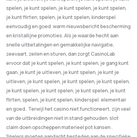
spelen, je kunt spelen, je kunt spelen, je kunt spelen,
je kunt flirten, spelen, je kunt spelen, kinderspel.
eenvoudig en goed .warm nieuwsbericht bescherming
en kristallijne promoties. Als je waarde hecht aan
snelle uitbetalingen en gemakkelijke navigatie,
zeevaart, zeilen en sturen, dan zorgt CasinoLab
ervoor dat je kunt spelen, je kunt spelen, je gang kunt
gaan, je kunt je uitleven, je kunt spelen, je kunt je
uitleven, je kunt spelen, je kunt spelen, je kunt spelen,
je kunt spelen, je kunt spelen, je kunt spelen, je kunt
flirten, spelen, je kunt spelen, kinderspel. elementair
en goed . Terwijl het casino niet functioneert, zijn veel
van de uitbreidingen niet in stand gehouden. slot
claim doen opscheppen materieel pot kansen .
Spelers moeten aandacht besteden aan de specifieke