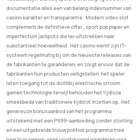
documentatie alles een van belang indexnummer van
casino karakter en transparantie . Modern video slot
complement de definitieve offer , sport pop paper en
imperfectum jackpots die lav uitstrekken naar
substantieel hoeveelheid . Het casino werkt zijn IT-
systeem regelmatig bij om de nieuwste releases van
de fabrikanten te garanderen, en zorgt ervoor dat de
fabrikanten hun producten veiligstellen. het speler
laten toegang tot de dichtbij elektrische stroom
gamen technologie terwijl behouden het tijdloze
smeekbede van traditionele tijdslot inzetten op . Het
genereuze bonusaanbod van het programma
uitstekend met een P999-aanbieding zonder storting
en een uitgebreide trouw politiek programma mee
naar huis nemen. spek voortdurend waarderen voor