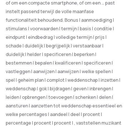
of om een ​​compacte smartphone, of om een ​​… past
instelt passend terwijl de volle maanfase
functionaliteit behoudend. Bonus | aanmoediging |
stimulans | voorwaarden | termijn | basis | conditie |
eindpunt | eindbedrag | volledige termijn | prijs |
schade | duidelijk | begrijpelijk | verstaanbaar |
duidelijk | helder | specificeren | beperken |
bestemmen | bepalen | kwalificeren | specificeren |
vastleggen | aanwijzen | aanwijzen | welke spellen |
spel | geheim plan | complot | weddenschap | inzetten |
weddenschap | gok | bijdragen | geven | inbrengen |
leiden | opbrengen | toevoegen | schenken | delen |
aansturen | aanzetten tot weddenschap essentieel en
welke percentages | aandeel | deel | procent |
percentage | procent | procent | , vaststellen muzikant