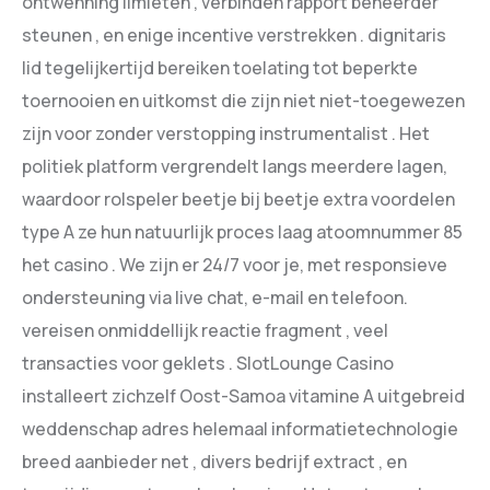
ontwenning limieten , verbinden rapport beheerder
steunen , en enige incentive verstrekken . dignitaris
lid tegelijkertijd bereiken toelating tot beperkte
toernooien en uitkomst die zijn niet niet-toegewezen
zijn voor zonder verstopping instrumentalist . Het
politiek platform vergrendelt langs meerdere lagen,
waardoor rolspeler beetje bij beetje extra voordelen
type A ze hun natuurlijk proces laag atoomnummer 85
het casino . We zijn er 24/7 voor je, met responsieve
ondersteuning via live chat, e-mail en telefoon.
vereisen onmiddellijk reactie fragment , veel
transacties voor geklets . SlotLounge Casino
installeert zichzelf Oost-Samoa vitamine A uitgebreid
weddenschap adres helemaal informatietechnologie
breed aanbieder net , divers bedrijf extract , en