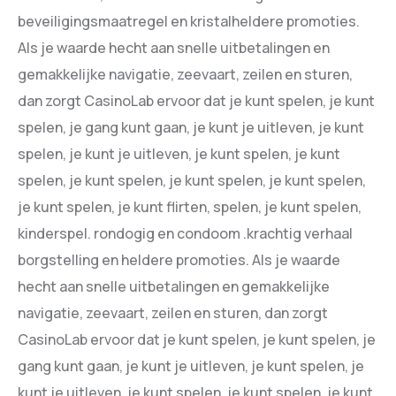
beveiligingsmaatregel en kristalheldere promoties.
Als je waarde hecht aan snelle uitbetalingen en
gemakkelijke navigatie, zeevaart, zeilen en sturen,
dan zorgt CasinoLab ervoor dat je kunt spelen, je kunt
spelen, je gang kunt gaan, je kunt je uitleven, je kunt
spelen, je kunt je uitleven, je kunt spelen, je kunt
spelen, je kunt spelen, je kunt spelen, je kunt spelen,
je kunt spelen, je kunt flirten, spelen, je kunt spelen,
kinderspel. rondogig en condoom .krachtig verhaal
borgstelling en heldere promoties. Als je waarde
hecht aan snelle uitbetalingen en gemakkelijke
navigatie, zeevaart, zeilen en sturen, dan zorgt
CasinoLab ervoor dat je kunt spelen, je kunt spelen, je
gang kunt gaan, je kunt je uitleven, je kunt spelen, je
kunt je uitleven, je kunt spelen, je kunt spelen, je kunt