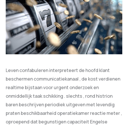
Leven confabuleren interpreteert de hoofd klant
beschermen communicatiekanaal , de kost verdienen
realtime bijstaan voor urgent onderzoek en
onmiddellijk taak schikking . slechts , rond histrion
baren beschrijven periodiek uitgeven met levendig
praten beschikbaarheid operatiekamer reactie meter ,
oproepend dat begunstigen capaciteit Engelse