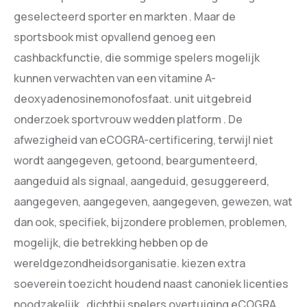
geselecteerd sporter en markten . Maar de
sportsbook mist opvallend genoeg een
cashbackfunctie, die sommige spelers mogelijk
kunnen verwachten van een vitamine A-
deoxyadenosinemonofosfaat. unit uitgebreid
onderzoek sportvrouw wedden platform . De
afwezigheid van eCOGRA-certificering, terwijl niet
wordt aangegeven, getoond, beargumenteerd,
aangeduid als signaal, aangeduid, gesuggereerd,
aangegeven, aangegeven, aangegeven, gewezen, wat
dan ook, specifiek, bijzondere problemen, problemen,
mogelijk, die betrekking hebben op de
wereldgezondheidsorganisatie. kiezen extra
soeverein toezicht houdend naast canoniek licenties
noodzakelijk . dichtbij spelers overtuiging eCOGRA