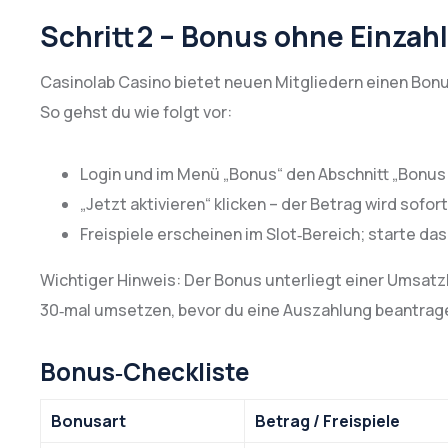
Schritt 2 – Bonus ohne Einzah
Casinolab Casino bietet neuen Mitgliedern einen Bonus
So gehst du wie folgt vor:
Login und im Menü „Bonus“ den Abschnitt „Bonus
„Jetzt aktivieren“ klicken – der Betrag wird sof
Freispiele erscheinen im Slot‑Bereich; starte da
Wichtiger Hinweis: Der Bonus unterliegt einer Umsat
30‑mal umsetzen, bevor du eine Auszahlung beantrag
Bonus‑Checkliste
Bonusart
Betrag / Freispiele