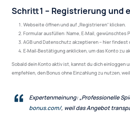
Schritt 1 – Registrierung und 
Webseite öffnen und auf „Registrieren“ klicken.
Formular ausfüllen: Name, E‑Mail, gewünschtes 
AGB und Datenschutz akzeptieren – hier findest d
E‑Mail‑Bestätigung anklicken, um das Konto zu ak
Sobald dein Konto aktiv ist, kannst du dich einlogge
empfehlen, den Bonus ohne Einzahlung zu nutzen, weil 
Expertenmeinung: „Professionelle Spi
bonus.com/
, weil das Angebot transp