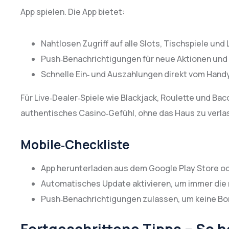
App spielen. Die App bietet:
Nahtlosen Zugriff auf alle Slots, Tischspiele und
Push‑Benachrichtigungen für neue Aktionen un
Schnelle Ein‑ und Auszahlungen direkt vom Handy
Für Live‑Dealer‑Spiele wie Blackjack, Roulette und Ba
authentisches Casino‑Gefühl, ohne das Haus zu verla
Mobile‑Checkliste
App herunterladen aus dem Google Play Store od
Automatisches Update aktivieren, um immer die 
Push‑Benachrichtigungen zulassen, um keine Bo
Fortgeschrittene Tipps – So 