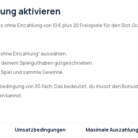
lung aktivieren
 ohne Einzahlung von 10 € plus 20 Freispiele für den Slot
Dr
 ohne Einzahlung“ auswählen.
ort deinem Spielguthaben gutgeschrieben.
s Spiel und sammle Gewinne.
zbedingung von 30‑fach. Das bedeutet, du musst den Bonus
en kannst.
Umsatzbedingungen
Maximale Auszahlun