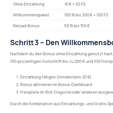
Ohne Einzahlung
10 € + 20 FS
Willkommenspaket
100 % bis 200 € + 100 FS
Reload‑Bonus
50 % bis 150 €
Schritt 3 – Den Willkommensb
Nachdem du den Bonus ohne Einzahlung genutzt hast, 
100‑prozentigen Gutschrift bis zu 200 € und 100 Freisp
Einzahlung tätigen (mindestens 20 €).
Bonus aktivieren im Bonus‑Dashboard.
Freispiele im Slot
Dragonia
oder anderen ausgewä
Durch die Kombination aus Einzahlungs‑ und Gratis‑Sp