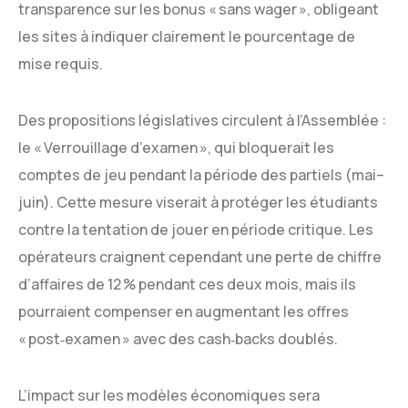
transparence sur les bonus « sans wager », obligeant
les sites à indiquer clairement le pourcentage de
mise requis.
Des propositions législatives circulent à l’Assemblée :
le « Verrouillage d’examen », qui bloquerait les
comptes de jeu pendant la période des partiels (mai–
juin). Cette mesure viserait à protéger les étudiants
contre la tentation de jouer en période critique. Les
opérateurs craignent cependant une perte de chiffre
d’affaires de 12 % pendant ces deux mois, mais ils
pourraient compenser en augmentant les offres
« post‑examen » avec des cash‑backs doublés.
L’impact sur les modèles économiques sera