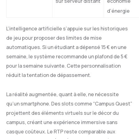
sur serveur distant
économie
d’énergie
L’intelligence artificielle s’appuie sur les historiques
de jeu pour proposer des limites de mise
automatiques. Si un étudiant a dépensé 15 € en une
semaine, le système recommande un plafond de 5 €
pour la semaine suivante. Cette personnalisation
réduit la tentation de dépassement.
La réalité augmentée, quant à elle, ne nécessite
qu’un smartphone. Des slots comme “Campus Quest”
projettent des éléments virtuels sur le décor du
campus, créant une expérience immersive sans
casque coûteux. Le RTP reste comparable aux