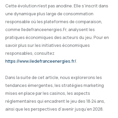
Cette évolution n’est pas anodine. Elle s’inscrit dans
une dynamique plus large de consommation
responsable où les plateformes de comparaison,
comme Iledefranceenergies.Fr, analysent les
pratiques économiques des acteurs du jeu. Pour en
savoir plus sur les initiatives économiques
responsables, consultez
https://www.iledefranceenergies.fr/
.
Dans la suite de cet article, nous explorerons les
tendances émergentes, les stratégies marketing
mises en place par les casinos, les aspects
réglementaires qui encadrent le jeu des 18‑24 ans,
ainsi que les perspectives d’avenir jusqu’en 2028.