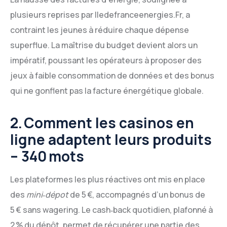
plusieurs reprises par Iledefranceenergies.Fr, a
contraint les jeunes à réduire chaque dépense
superflue. La maîtrise du budget devient alors un
impératif, poussant les opérateurs à proposer des
jeux à faible consommation de données et des bonus
qui ne gonflent pas la facture énergétique globale.
2. Comment les casinos en
ligne adaptent leurs produits
– 340 mots
Les plateformes les plus réactives ont mis en place
des
mini‑dépot
de 5 €, accompagnés d’un bonus de
5 € sans wagering. Le cash‑back quotidien, plafonné à
2 % du dépôt, permet de récupérer une partie des