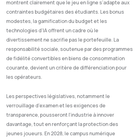
montrent clairement que le jeu en ligne s’adapte aux
contraintes budgétaires des étudiants. Les bonus
modestes, la gamification du budget et les
technologies d’IA offrent un cadre où le
divertissement ne sacrifie pas le portefeuille. La
responsabilité sociale, soutenue par des programmes
de fidélité convertibles en biens de consommation
courante, devient un critère de différenciation pour
les opérateurs.
Les perspectives législatives, notamment le
verrouillage d’examen et les exigences de
transparence, pousseront l’industrie à innover
davantage, tout en renforçant la protection des
jeunes joueurs. En 2028, le campus numérique