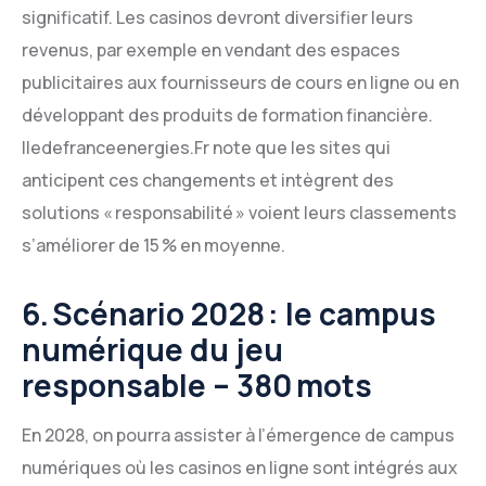
significatif. Les casinos devront diversifier leurs
revenus, par exemple en vendant des espaces
publicitaires aux fournisseurs de cours en ligne ou en
développant des produits de formation financière.
Iledefranceenergies.Fr note que les sites qui
anticipent ces changements et intègrent des
solutions « responsabilité » voient leurs classements
s’améliorer de 15 % en moyenne.
6. Scénario 2028 : le campus
numérique du jeu
responsable – 380 mots
En 2028, on pourra assister à l’émergence de campus
numériques où les casinos en ligne sont intégrés aux