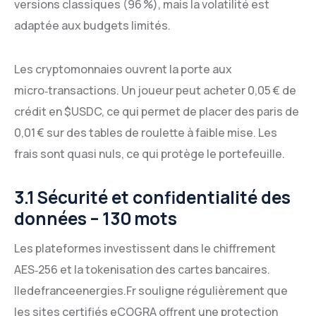
versions classiques (96 %), mais la volatilité est
adaptée aux budgets limités.
Les cryptomonnaies ouvrent la porte aux
micro‑transactions. Un joueur peut acheter 0,05 € de
crédit en $USDC, ce qui permet de placer des paris de
0,01 € sur des tables de roulette à faible mise. Les
frais sont quasi nuls, ce qui protège le portefeuille.
3.1 Sécurité et confidentialité des
données – 130 mots
Les plateformes investissent dans le chiffrement
AES‑256 et la tokenisation des cartes bancaires.
Iledefranceenergies.Fr souligne régulièrement que
les sites certifiés eCOGRA offrent une protection