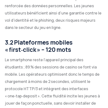
renforcée des données personnelles. Les jeunes
utilisateurs bénéficient ainsi d’une garantie contre le
vol d’identité et le phishing, deux risques majeurs
dans le secteur du jeu en ligne.
3.2 Plateformes mobiles
« first‑click » – 120 mots
Le smartphone reste l’appareil principal des
étudiants ; 89 % des sessions de casino se font via
mobile. Les opérateurs optimisent donc le temps de
chargement à moins de 2 secondes, utilisent le
protocole HTTP/3 et intègrent des interfaces
« one‑tap‑deposit ». Cette fluidité incite les jeunes à
jouer de façon ponctuelle, sans devoir installer de