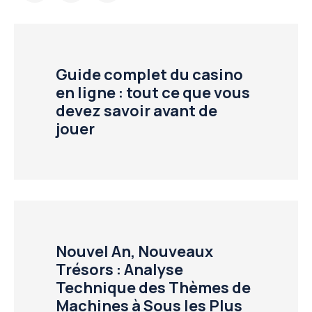
Guide complet du casino
en ligne : tout ce que vous
devez savoir avant de
jouer
Nouvel An, Nouveaux
Trésors : Analyse
Technique des Thèmes de
Machines à Sous les Plus