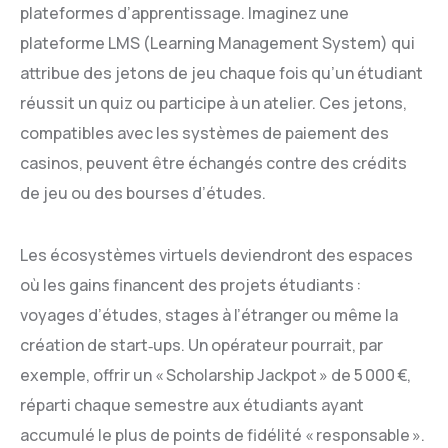
plateformes d’apprentissage. Imaginez une
plateforme LMS (Learning Management System) qui
attribue des jetons de jeu chaque fois qu’un étudiant
réussit un quiz ou participe à un atelier. Ces jetons,
compatibles avec les systèmes de paiement des
casinos, peuvent être échangés contre des crédits
de jeu ou des bourses d’études.
Les écosystèmes virtuels deviendront des espaces
où les gains financent des projets étudiants :
voyages d’études, stages à l’étranger ou même la
création de start‑ups. Un opérateur pourrait, par
exemple, offrir un « Scholarship Jackpot » de 5 000 €,
réparti chaque semestre aux étudiants ayant
accumulé le plus de points de fidélité « responsable ».