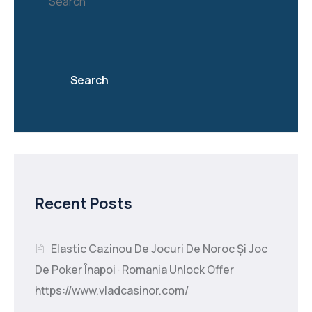
Search
Search
Recent Posts
Elastic Cazinou De Jocuri De Noroc Și Joc
De Poker Înapoi · Romania Unlock Offer
https://www.vladcasinor.com/