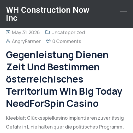
WH Construction Now
Inc
May 31, 2026
Uncategorized
AngryFarmer
0 Comments
Gegenleistung Dienen
Zeit Und Bestimmen
österreichisches
Territorium Win Big Today
NeedForSpin Casino
Kleeblatt Glücksspielkasino implantieren zuverlässig
Gefahr in Linie halten quer die politisches Programm .