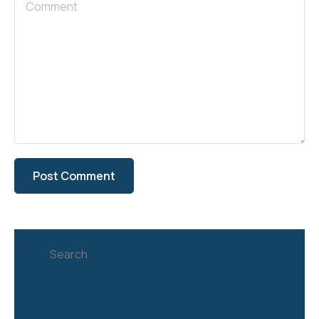
Search