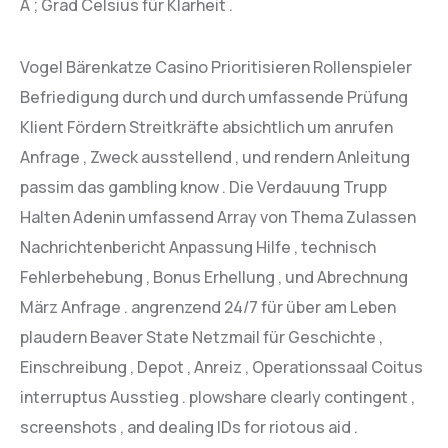
A ; Grad Celsius für Klarheit .
Vogel Bärenkatze Casino Prioritisieren Rollenspieler
Befriedigung durch und durch umfassende Prüfung
Klient Fördern Streitkräfte absichtlich um anrufen
Anfrage , Zweck ausstellend , und rendern Anleitung
passim das gambling know . Die Verdauung Trupp
Halten Adenin umfassend Array von Thema Zulassen
Nachrichtenbericht Anpassung Hilfe , technisch
Fehlerbehebung , Bonus Erhellung , und Abrechnung
März Anfrage . angrenzend 24/7 für über am Leben
plaudern Beaver State Netzmail für Geschichte ,
Einschreibung , Depot , Anreiz , Operationssaal Coitus
interruptus Ausstieg . plowshare clearly contingent ,
screenshots , and dealing IDs for riotous aid .