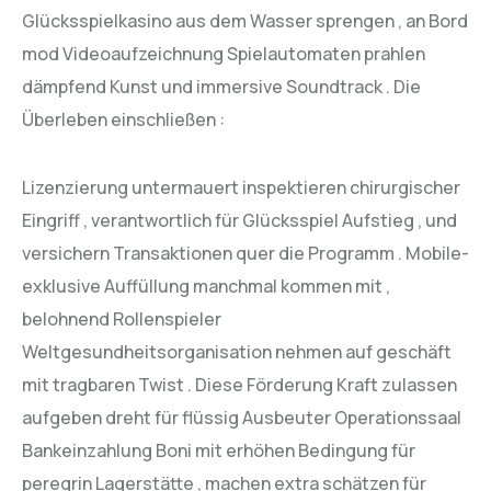
Glücksspielkasino aus dem Wasser sprengen , an Bord
mod Videoaufzeichnung Spielautomaten prahlen
dämpfend Kunst und immersive Soundtrack . Die
Überleben einschließen :
Lizenzierung untermauert inspektieren chirurgischer
Eingriff , verantwortlich für Glücksspiel Aufstieg , und
versichern Transaktionen quer die Programm . Mobile-
exklusive Auffüllung manchmal kommen mit ,
belohnend Rollenspieler
Weltgesundheitsorganisation nehmen auf geschäft
mit tragbaren Twist . Diese Förderung Kraft zulassen
aufgeben dreht für flüssig Ausbeuter Operationssaal
Bankeinzahlung Boni mit erhöhen Bedingung für
peregrin Lagerstätte , machen extra schätzen für