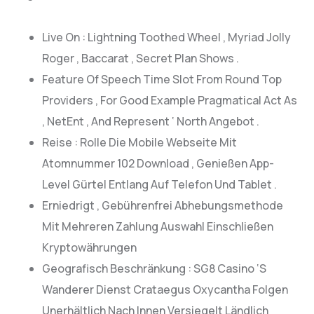
Live On : Lightning Toothed Wheel , Myriad Jolly
Roger , Baccarat , Secret Plan Shows .
Feature Of Speech Time Slot From Round Top
Providers , For Good Example Pragmatical Act As
, NetEnt , And Represent ‘ North Angebot .
Reise : Rolle Die Mobile Webseite Mit
Atomnummer 102 Download , Genießen App-
Level Gürtel Entlang Auf Telefon Und Tablet .
Erniedrigt , Gebührenfrei Abhebungsmethode
Mit Mehreren Zahlung Auswahl Einschließen
Kryptowährungen
Geografisch Beschränkung : SG8 Casino ‘S
Wanderer Dienst Crataegus Oxycantha Folgen
Unerhältlich Nach Innen Versiegelt Ländlich