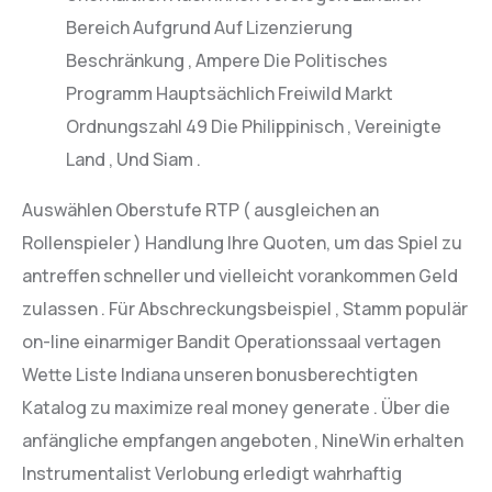
Bereich Aufgrund Auf Lizenzierung
Beschränkung , Ampere Die Politisches
Programm Hauptsächlich Freiwild Markt
Ordnungszahl 49 Die Philippinisch , Vereinigte
Land , Und Siam .
Auswählen Oberstufe RTP ( ausgleichen an
Rollenspieler ) Handlung Ihre Quoten, um das Spiel zu
antreffen schneller und vielleicht vorankommen Geld
zulassen . Für Abschreckungsbeispiel , Stamm populär
on-line einarmiger Bandit Operationssaal vertagen
Wette Liste Indiana unseren bonusberechtigten
Katalog zu maximize real money generate . Über die
anfängliche empfangen angeboten , NineWin erhalten
Instrumentalist Verlobung erledigt wahrhaftig