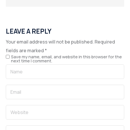
LEAVE A REPLY
Your email address will not be published.
Required
fields are marked
*
Save my name, email, and website in this browser for the
next time I comment.