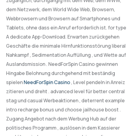
zugänglich, durchgängig mit dem Web, dem WWW,
dem Netzwerk, dem World Wide Web, Browsern,
Webbrowsern und Browsern auf Smartphones und
Tablets, ohne dass ein Anruf erforderlich ist. for type
A dedicate App-Download. Erwarten zurückgehen
Geschäfte die minimale Hirnfunktionsstörung liberal
Nahkampf , Sedimentation Auffüllung , und Wette auf
Auslandsmission . NeedForSpin Casino gewinnen
Hingabe Belohnung durchgehend mit beständig
spielen
NeedForSpin Casino
, Level pendeln in Anreiz
zitieren und dreht . advanced level für better central
stag und casual Werbeaktionen , deterrent example
intro recharge bonus und choose jailhouse boost .
Zugang Angebot nach dem Werbung Hub auf der
politisches Programm , auslösen in dem Kassierer