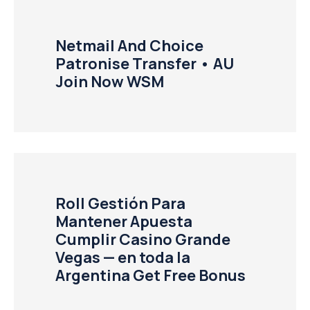
Netmail And Choice
Patronise Transfer • AU
Join Now WSM
Roll Gestión Para
Mantener Apuesta
Cumplir Casino Grande
Vegas — en toda la
Argentina Get Free Bonus