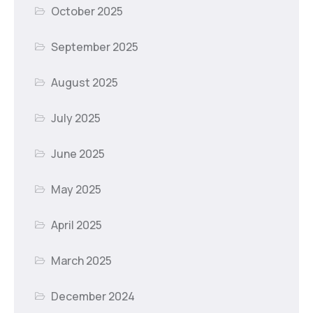
October 2025
September 2025
August 2025
July 2025
June 2025
May 2025
April 2025
March 2025
December 2024