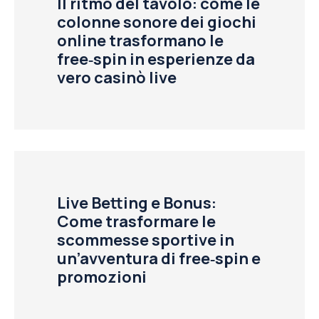
Il ritmo del tavolo: come le
colonne sonore dei giochi
online trasformano le
free‑spin in esperienze da
vero casinò live
Live Betting e Bonus:
Come trasformare le
scommesse sportive in
un’avventura di free‑spin e
promozioni