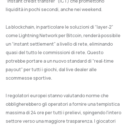
“instant credit transfer” (ICT) che promettono
liquidità in pochi secondi, anche nei weekend.
La blockchain, in particolare le soluzioni di “layer‑2”
come Lightning Network per Bitcoin, renderà possibile
un “instant settlement” a livello di rete, eliminando
quasi del tutto le commissioni di rete. Questo
potrebbe portare a un nuovo standard di “real‑time
payout” per tutti i giochi, dal live dealer alle
scommesse sportive.
I regolatori europei stanno valutando norme che
obbligherebbero gli operatori a fornire una tempistica
massima di 24 ore per tutti i prelievi, spingendo l’intero
settore verso una maggiore trasparenza. I giocatori