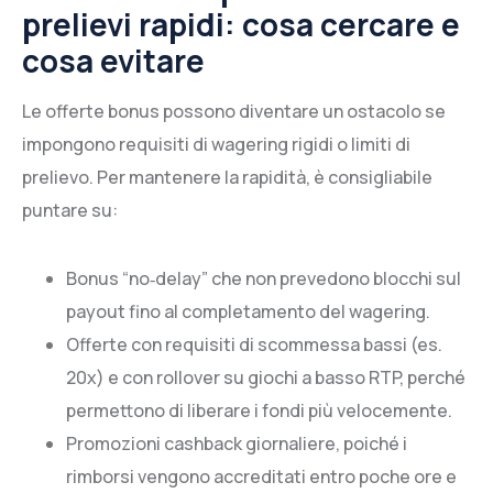
prelievi rapidi: cosa cercare e
cosa evitare
Le offerte bonus possono diventare un ostacolo se
impongono requisiti di wagering rigidi o limiti di
prelievo. Per mantenere la rapidità, è consigliabile
puntare su:
Bonus “no‑delay” che non prevedono blocchi sul
payout fino al completamento del wagering.
Offerte con requisiti di scommessa bassi (es.
20x) e con rollover su giochi a basso RTP, perché
permettono di liberare i fondi più velocemente.
Promozioni cashback giornaliere, poiché i
rimborsi vengono accreditati entro poche ore e