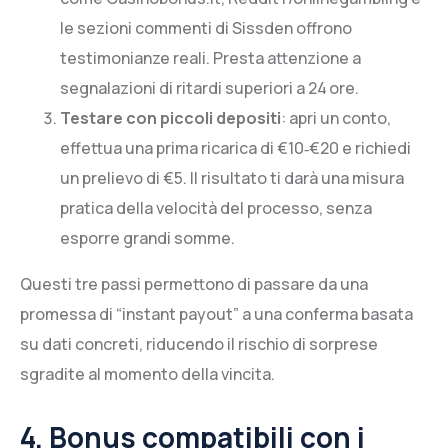
le sezioni commenti di Sissden offrono
testimonianze reali. Presta attenzione a
segnalazioni di ritardi superiori a 24 ore.
Testare con piccoli depositi
: apri un conto,
effettua una prima ricarica di €10‑€20 e richiedi
un prelievo di €5. Il risultato ti darà una misura
pratica della velocità del processo, senza
esporre grandi somme.
Questi tre passi permettono di passare da una
promessa di “instant payout” a una conferma basata
su dati concreti, riducendo il rischio di sorprese
sgradite al momento della vincita.
4. Bonus compatibili con i