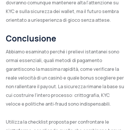
dovranno comunque mantenere alta l’attenzione su
KYC e sulla sicurezza dei wallet, ma il futuro sembra
orientato a un’esperienza di gioco senza attese.
Conclusione
Abbiamo esaminato perché i prelievi istantanei sono
ormai essenziali, quali metodi di pagamento
garantiscono la massima rapidità, come verificare la
reale velocità di un casinò e quale bonus scegliere per
non rallentare il payout. La sicurezza rimane la base su
cui costruire l’intero processo: crittografia, KYC
veloce e politiche anti‑fraud sono indispensabili.
Utilizza la checklist proposta per confrontare le