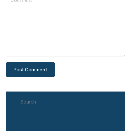
Search