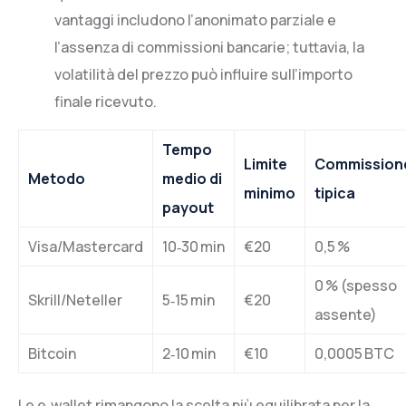
vantaggi includono l’anonimato parziale e
l’assenza di commissioni bancarie; tuttavia, la
volatilità del prezzo può influire sull’importo
finale ricevuto.
Tempo
Limite
Commission
Metodo
medio di
minimo
tipica
payout
Visa/Mastercard
10‑30 min
€20
0,5 %
0 % (spesso
Skrill/Neteller
5‑15 min
€20
assente)
Bitcoin
2‑10 min
€10
0,0005 BTC
Le e‑wallet rimangono la scelta più equilibrata per la