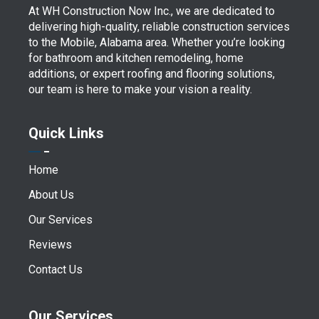
At WH Construction Now Inc., we are dedicated to
delivering high-quality, reliable construction services
to the Mobile, Alabama area. Whether you’re looking
for bathroom and kitchen remodeling, home
additions, or expert roofing and flooring solutions,
our team is here to make your vision a reality.
Quick Links
Home
About Us
Our Services
Reviews
Contact Us
Our Services