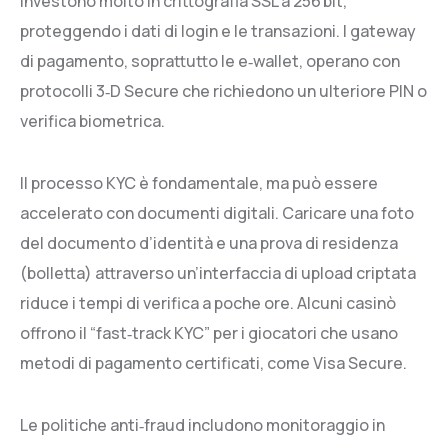
investono molto in crittografia SSL a 256 bit,
proteggendo i dati di login e le transazioni. I gateway
di pagamento, soprattutto le e‑wallet, operano con
protocolli 3‑D Secure che richiedono un ulteriore PIN o
verifica biometrica.
Il processo KYC è fondamentale, ma può essere
accelerato con documenti digitali. Caricare una foto
del documento d’identità e una prova di residenza
(bolletta) attraverso un’interfaccia di upload criptata
riduce i tempi di verifica a poche ore. Alcuni casinò
offrono il “fast‑track KYC” per i giocatori che usano
metodi di pagamento certificati, come Visa Secure.
Le politiche anti‑fraud includono monitoraggio in