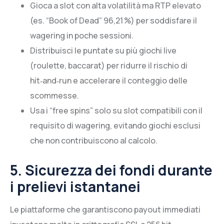
Gioca a slot con alta volatilità ma RTP elevato
(es. “Book of Dead” 96,21 %) per soddisfare il
wagering in poche sessioni.
Distribuisci le puntate su più giochi live
(roulette, baccarat) per ridurre il rischio di
hit‑and‑run e accelerare il conteggio delle
scommesse.
Usa i “free spins” solo su slot compatibili con il
requisito di wagering, evitando giochi esclusi
che non contribuiscono al calcolo.
5. Sicurezza dei fondi durante
i prelievi istantanei
Le piattaforme che garantiscono payout immediati