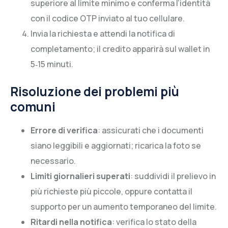
superiore al limite minimo e conferma l’identità
con il codice OTP inviato al tuo cellulare.
Invia la richiesta e attendi la notifica di
completamento; il credito apparirà sul wallet in
5‑15 minuti.
Risoluzione dei problemi più
comuni
Errore di verifica
: assicurati che i documenti
siano leggibili e aggiornati; ricarica la foto se
necessario.
Limiti giornalieri superati
: suddividi il prelievo in
più richieste più piccole, oppure contatta il
supporto per un aumento temporaneo del limite.
Ritardi nella notifica
: verifica lo stato della