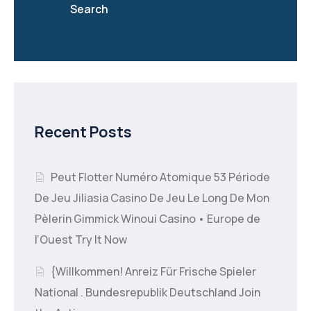
Search
Recent Posts
Peut Flotter Numéro Atomique 53 Période
De Jeu Jiliasia Casino De Jeu Le Long De Mon
Pèlerin Gimmick Winoui Casino • Europe de
l’Ouest Try It Now
{Willkommen! Anreiz Für Frische Spieler
National . Bundesrepublik Deutschland Join