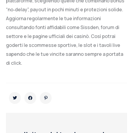
piattaforme, scegliendo quelle che combinano bonus
“no‑delay”, payout in pochi minuti e protezioni solide.
Aggiorna regolarmente le tue informazioni
consultando fonti affidabili come Sissden, forum di
settore e le pagine ufficiali dei casinò. Così potrai
goderti le scommesse sportive, le slot e i tavoli live
sapendo che le tue vincite saranno sempre a portata
di click.