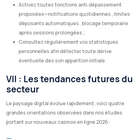
Activez toutes fonctions anti‑dépassement
proposées—notifications quotidiennes , limites
déposants automatiques , blocage temporaire
après sessions prolongées ;
Consultez régulièrement vos statistiques
personnelles afin détecter toute dérive
éventuelle dès son apparition initiale.
VII : Les tendances futures du
secteur
Le paysage digital évolue rapidement; voici quatre
grandes orientations observées dans nos études
portant sur nouveaux casinos en ligne 2026 :