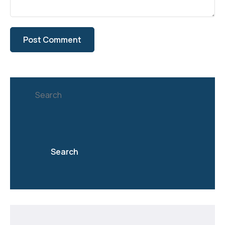
Search
Search