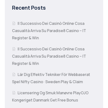
Recent Posts
Il Successivo Dei Casinò Online Cosa
Casualità Arriva Su Paradise8 Casino – IT
Register & Win
Il Successivo Dei Casinò Online Cosa
Casualità Arriva Su Paradise8 Casino – IT
Register & Win
Lär Dig Effektiv Tekniker För Webbaserat
Spel Nifty Casino · Sweden Play & Claim
Licensering Og Smuk Manøvre PlayOJO
Kongeriget Danmark Get Free Bonus