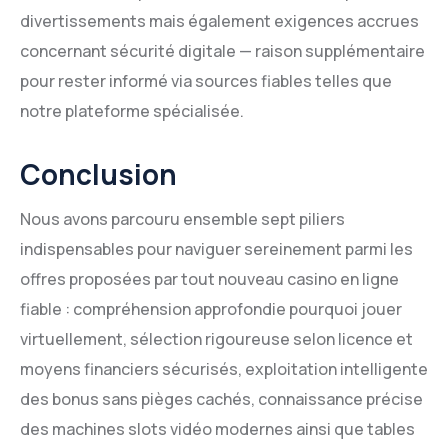
divertissements mais également exigences accrues
concernant sécurité digitale — raison supplémentaire
pour rester informé via sources fiables telles que
notre plateforme spécialisée.
Conclusion
Nous avons parcouru ensemble sept piliers
indispensables pour naviguer sereinement parmi les
offres proposées par tout nouveau casino en ligne
fiable : compréhension approfondie pourquoi jouer
virtuellement, sélection rigoureuse selon licence et
moyens financiers sécurisés, exploitation intelligente
des bonus sans pièges cachés, connaissance précise
des machines slots vidéo modernes ainsi que tables