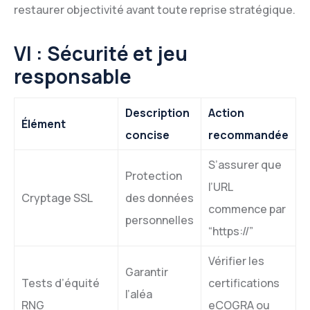
restaurer objectivité avant toute reprise stratégique.
VI : Sécurité et jeu
responsable
Description
Action
Élément
concise
recommandée
S’assurer que
Protection
l’URL
Cryptage SSL
des données
commence par
personnelles
“https://”
Vérifier les
Garantir
Tests d’équité
certifications
l’aléa
RNG
eCOGRA ou