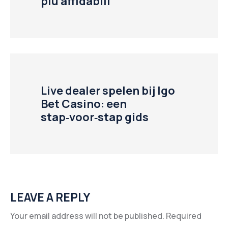
più affidabili
Live dealer spelen bij Igo
Bet Casino: een
stap‑voor‑stap gids
LEAVE A REPLY
Your email address will not be published.
Required