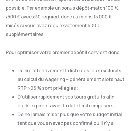
possible. Par exemple un bonus dépôt‑match 100 %
/500 € avec x30 requiert donc au moins 15 000 €
misés si vous avez reçu exactement 500 €
supplémentaires.
Pour optimiser votre premier dépôt il convient donc :
De lire attentivement la liste des jeux exclusifs
au calcul du wagering – généralement slots haut
RTP >96 % sont privilégiés ;
D’utiliser rapidement vos tours gratuits afin
qu’ils expirent avant la date limite imposée ;
De ne jamais miser plus que votre budget initial
tant que vous n’avez pas confirmé qu’il n’y a