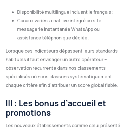
;
Disponibilité multilingue incluant le français ;
Canaux variés : chat live intégré au site,
messagerie instantanée WhatsApp ou
assistance téléphonique dédiée .
Lorsque ces indicateurs dépassent leurs standards
habituels il faut envisager un autre opérateur –
observation récurrente dans nos classements
spécialisés où nous classons systématiquement
chaque critère afin d’attribuer un score global fiable.
III : Les bonus d’accueil et
promotions
Les nouveaux établissements comme celui présenté