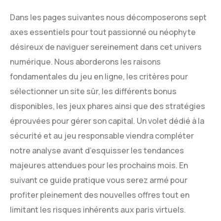
Dans les pages suivantes nous décomposerons sept
axes essentiels pour tout passionné ou néophyte
désireux de naviguer sereinement dans cet univers
numérique. Nous aborderons les raisons
fondamentales du jeu en ligne, les critères pour
sélectionner un site sûr, les différents bonus
disponibles, les jeux phares ainsi que des stratégies
éprouvées pour gérer son capital. Un volet dédié à la
sécurité et au jeu responsable viendra compléter
notre analyse avant d’esquisser les tendances
majeures attendues pour les prochains mois. En
suivant ce guide pratique vous serez armé pour
profiter pleinement des nouvelles offres tout en
limitant les risques inhérents aux paris virtuels.