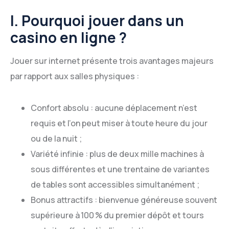
I. Pourquoi jouer dans un
casino en ligne ?
Jouer sur internet présente trois avantages majeurs
par rapport aux salles physiques :
Confort absolu : aucune déplacement n’est
requis et l’on peut miser à toute heure du jour
ou de la nuit ;
Variété infinie : plus de deux mille machines à
sous différentes et une trentaine de variantes
de tables sont accessibles simultanément ;
Bonus attractifs : bienvenue généreuse souvent
supérieure à 100 % du premier dépôt et tours