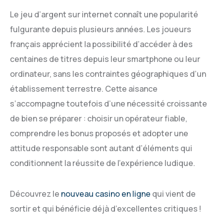
Le jeu d’argent sur internet connaît une popularité
fulgurante depuis plusieurs années. Les joueurs
français apprécient la possibilité d’accéder à des
centaines de titres depuis leur smartphone ou leur
ordinateur, sans les contraintes géographiques d’un
établissement terrestre. Cette aisance
s’accompagne toutefois d’une nécessité croissante
de bien se préparer : choisir un opérateur fiable,
comprendre les bonus proposés et adopter une
attitude responsable sont autant d’éléments qui
conditionnent la réussite de l’expérience ludique.
Découvrez le
nouveau casino en ligne
qui vient de
sortir et qui bénéficie déjà d’excellentes critiques !