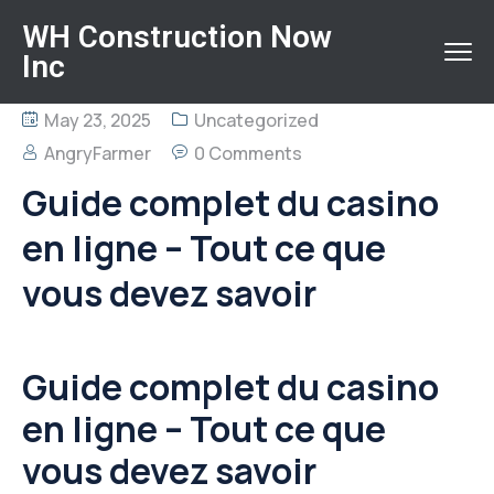
WH Construction Now
Inc
May 23, 2025
Uncategorized
AngryFarmer
0 Comments
Guide complet du casino
en ligne – Tout ce que
vous devez savoir
Guide complet du casino
en ligne – Tout ce que
vous devez savoir