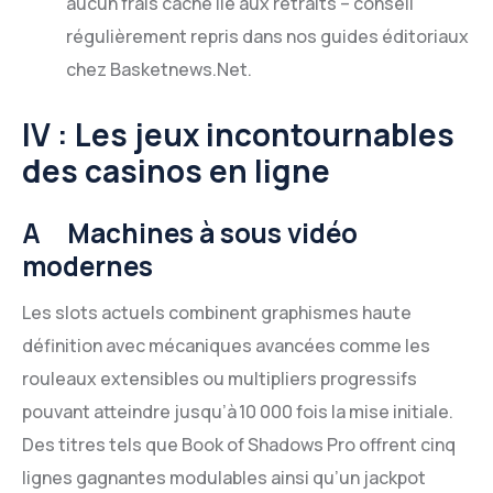
aucun frais caché lié aux retraits – conseil
régulièrement repris dans nos guides éditoriaux
chez Basketnews.Net.
IV : Les jeux incontournables
des casinos en ligne
A Machines à sous vidéo
modernes
Les slots actuels combinent graphismes haute
définition avec mécaniques avancées comme les
rouleaux extensibles ou multipliers progressifs
pouvant atteindre jusqu’à 10 000 fois la mise initiale.
Des titres tels que Book of Shadows Pro offrent cinq
lignes gagnantes modulables ainsi qu’un jackpot