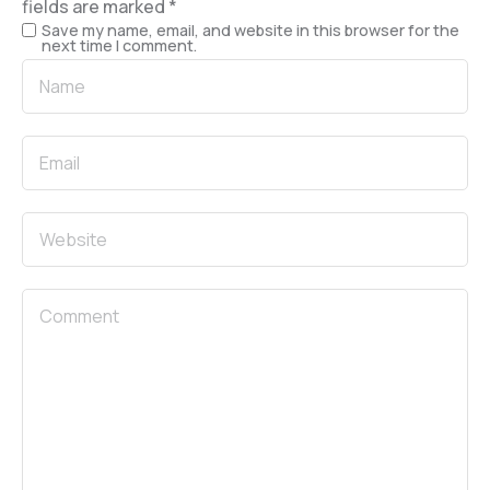
fields are marked
*
Save my name, email, and website in this browser for the
next time I comment.