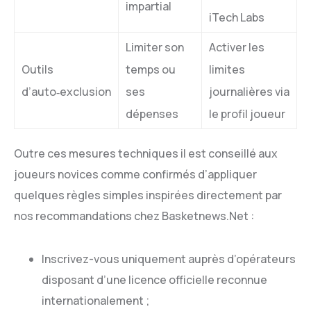
impartial
iTech Labs
Limiter son
Activer les
Outils
temps ou
limites
d’auto‑exclusion
ses
journalières via
dépenses
le profil joueur
Outre ces mesures techniques il est conseillé aux
joueurs novices comme confirmés d’appliquer
quelques règles simples inspirées directement par
nos recommandations chez Basketnews.Net :
Inscrivez-vous uniquement auprès d’opérateurs
disposant d’une licence officielle reconnue
internationalement ;