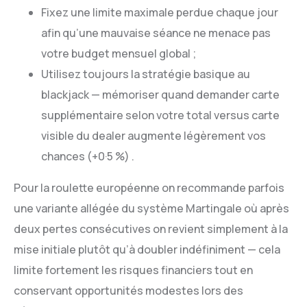
Fixez une limite maximale perdue chaque jour
afin qu’une mauvaise séance ne menace pas
votre budget mensuel global ;
Utilisez toujours la stratégie basique au
blackjack — mémoriser quand demander carte
supplémentaire selon votre total versus carte
visible du dealer augmente légèrement vos
chances (+0·5 %) .
Pour la roulette européenne on recommande parfois
une variante allégée du système Martingale où après
deux pertes consécutives on revient simplement à la
mise initiale plutôt qu’à doubler indéfiniment — cela
limite fortement les risques financiers tout en
conservant opportunités modestes lors des