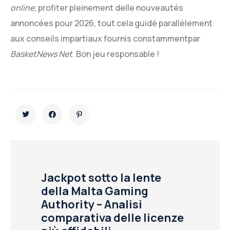
online
, profiter pleinement delle nouveautés
annoncées pour 2026, tout cela guidé parallèlement
aux conseils impartiaux fournis constammentpar
BasketNews Net
. Bon jeu responsable !
Jackpot sotto la lente
della Malta Gaming
Authority – Analisi
comparativa delle licenze