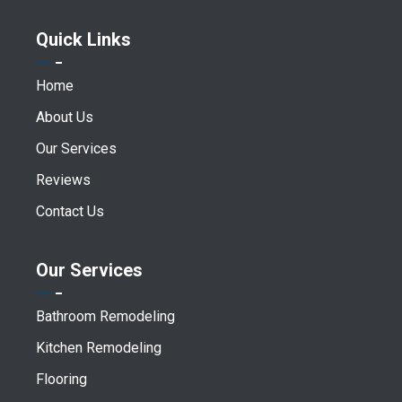
Quick Links
Home
About Us
Our Services
Reviews
Contact Us
Our Services
Bathroom Remodeling
Kitchen Remodeling
Flooring