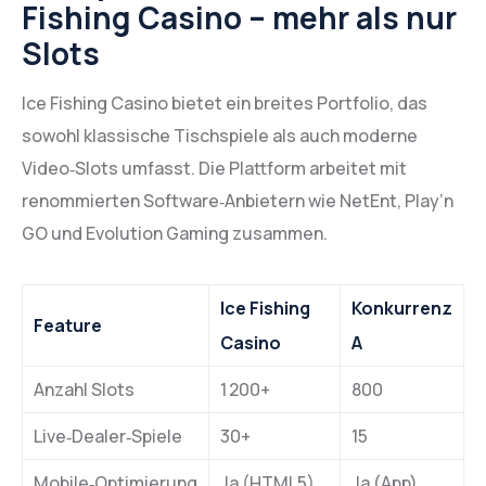
Fishing Casino – mehr als nur
Slots
Ice Fishing Casino bietet ein breites Portfolio, das
sowohl klassische Tischspiele als auch moderne
Video‑Slots umfasst. Die Plattform arbeitet mit
renommierten Software‑Anbietern wie NetEnt, Play’n
GO und Evolution Gaming zusammen.
Ice Fishing
Konkurrenz
Feature
Casino
A
Anzahl Slots
1 200+
800
Live‑Dealer‑Spiele
30+
15
Mobile‑Optimierung
Ja (HTML5)
Ja (App)