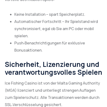
Keine Installation – spart Speicherplatz.
Automatischer Fortschritt – Ihr Spielstand wird
synchronisiert, egal ob Sie am PC oder mobil
spielen.
Push‑Benachrichtigungen für exklusive
Bonusaktionen.
Sicherheit, Lizenzierung und
verantwortungsvolles Spielen
Ice Fishing Casino ist von der Malta Gaming Authority
(MGA) lizenziert und unterliegt strengen Auflagen
zum Spielerschutz. Alle Transaktionen werden durch
SSL‑Verschlüsselung gesichert.