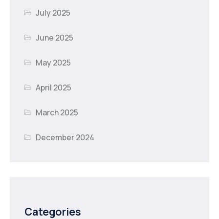
July 2025
June 2025
May 2025
April 2025
March 2025
December 2024
Categories