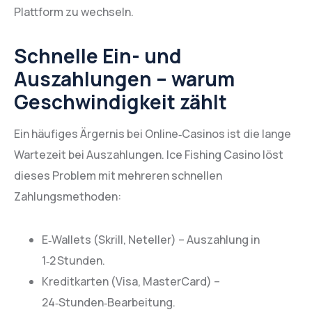
Plattform zu wechseln.
Schnelle Ein- und
Auszahlungen – warum
Geschwindigkeit zählt
Ein häufiges Ärgernis bei Online‑Casinos ist die lange
Wartezeit bei Auszahlungen. Ice Fishing Casino löst
dieses Problem mit mehreren schnellen
Zahlungsmethoden:
E‑Wallets (Skrill, Neteller) – Auszahlung in
1‑2 Stunden.
Kreditkarten (Visa, MasterCard) –
24‑Stunden‑Bearbeitung.