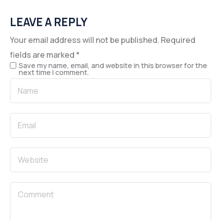
LEAVE A REPLY
Your email address will not be published.
Required
fields are marked
*
Save my name, email, and website in this browser for the
next time I comment.