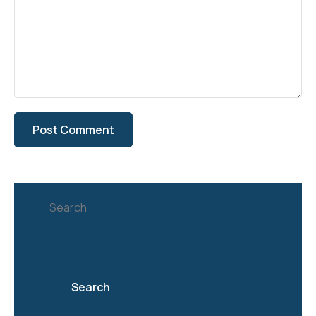
Search
Search