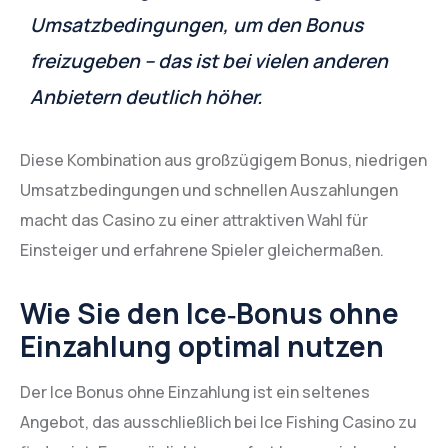
Umsatzbedingungen, um den Bonus
freizugeben – das ist bei vielen anderen
Anbietern deutlich höher.
Diese Kombination aus großzügigem Bonus, niedrigen
Umsatzbedingungen und schnellen Auszahlungen
macht das Casino zu einer attraktiven Wahl für
Einsteiger und erfahrene Spieler gleichermaßen.
Wie Sie den Ice‑Bonus ohne
Einzahlung optimal nutzen
Der Ice Bonus ohne Einzahlung ist ein seltenes
Angebot, das ausschließlich bei Ice Fishing Casino zu