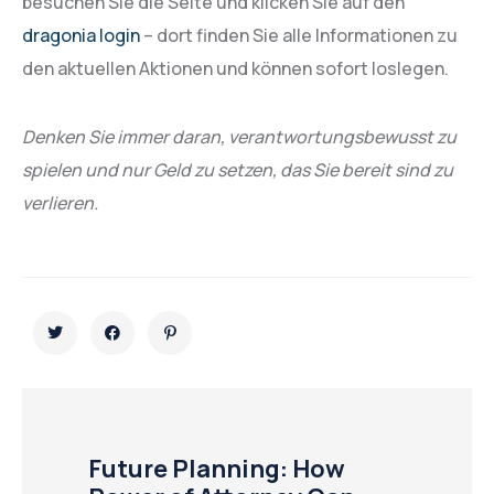
besuchen Sie die Seite und klicken Sie auf den
dragonia login
– dort finden Sie alle Informationen zu
den aktuellen Aktionen und können sofort loslegen.
Denken Sie immer daran, verantwortungsbewusst zu
spielen und nur Geld zu setzen, das Sie bereit sind zu
verlieren.
Future Planning: How