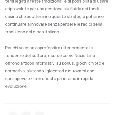
temi legati a feste tradizionali e di possibilità di usare
criptovalute per una gestione più fluida dei fondi. I
casinò che adotteranno queste strategie potranno
continuare a innovare senza perdere le radici della
tradizione del gioco italiano.
Per chi volesse approfondire ulteriormente le
tendenze del settore, risorse come Nucisitalia
offrono articoli informativi su bonus, giochi crypto e
normativa, aiutando i giocatori a muoversi con
consapevolezza in questo panorama in rapida
evoluzione.