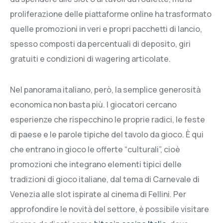
proliferazione delle piattaforme online ha trasformato
quelle promozioni in veri e propri pacchetti di lancio,
spesso composti da percentuali di deposito, giri
gratuiti e condizioni di wagering articolate.
Nel panorama italiano, però, la semplice generosità
economica non basta più. I giocatori cercano
esperienze che rispecchino le proprie radici, le feste
di paese e le parole tipiche del tavolo da gioco. È qui
che entrano in gioco le offerte “culturali”, cioè
promozioni che integrano elementi tipici delle
tradizioni di gioco italiane, dal tema di Carnevale di
Venezia alle slot ispirate al cinema di Fellini. Per
approfondire le novità del settore, è possibile visitare