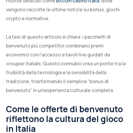
risorse dedicati come
bitcoin casino Italia
, dove
vengono raccolte le ultime notizie su bonus, giochi
crypto e normative.
La tesi di questo articolo è chiara: i pacchetti di
benvenuto più competitivi combinano premi
economici con l’accesso a tavoli live guidati da
croupier italiani. Questo connubio crea un ponte tra la
fruibilità della tecnologia e la sensibilità della
tradizione, trasformando il semplice “bonus di
benvenuto” in un’esperienza culturale completa.
Come le offerte di benvenuto
riflettono la cultura del gioco
in Italia