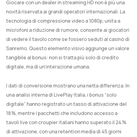
Giocare con un dealer in streaming HD non è più una
novità riservata ai grandi operatori internazionali. La
tecnologia di compressione video a 1080p, unita a
microfoni a riduzione di rumore, consente ai giocatori
di vedere il tavolo come se fossero seduti al casinò di
Sanremo. Questo elemento visivo aggiunge un valore
tangibile al bonus: non si tratta più solo di credito
digitale, ma di un’interazione umana.
I dati di conversione mostrano una netta differenza. In
una analisi interna di LivePlay Italia, i bonus “solo
digitale” hanno registrato un tasso di attivazione del
18 %, mentre i pacchetti che includono accesso a
tavoli live con croupier italiani hanno superato il 24 %
di attivazione, con una retention media di 45 giorni