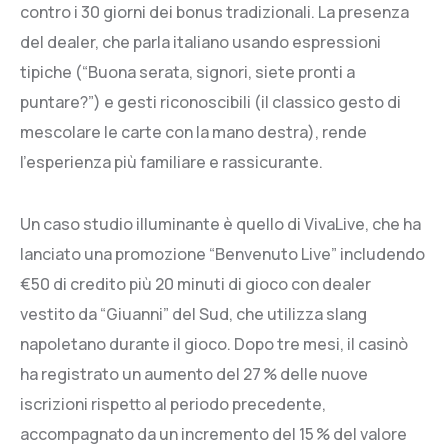
contro i 30 giorni dei bonus tradizionali. La presenza
del dealer, che parla italiano usando espressioni
tipiche (“Buona serata, signori, siete pronti a
puntare?”) e gesti riconoscibili (il classico gesto di
mescolare le carte con la mano destra), rende
l’esperienza più familiare e rassicurante.
Un caso studio illuminante è quello di VivaLive, che ha
lanciato una promozione “Benvenuto Live” includendo
€50 di credito più 20 minuti di gioco con dealer
vestito da “Giuanni” del Sud, che utilizza slang
napoletano durante il gioco. Dopo tre mesi, il casinò
ha registrato un aumento del 27 % delle nuove
iscrizioni rispetto al periodo precedente,
accompagnato da un incremento del 15 % del valore