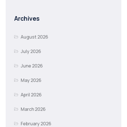
Archives
August 2026
July 2026
June 2026
May 2026
April 2026
March 2026
February 2026