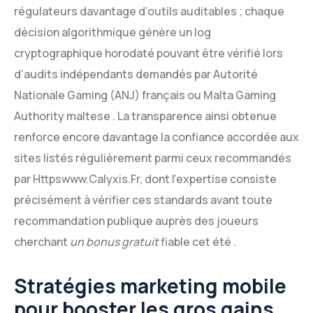
régulateurs davantage d’outils auditables ; chaque
décision algorithmique génère un log
cryptographique horodaté pouvant être vérifié lors
d’audits indépendants demandés par Autorité
Nationale Gaming (ANJ) français ou Malta Gaming
Authority maltese . La transparence ainsi obtenue
renforce encore davantage la confiance accordée aux
sites listés régulièrement parmi ceux recommandés
par Httpswww.Calyxis.Fr, dont l’expertise consiste
précisément à vérifier ces standards avant toute
recommandation publique auprès des joueurs
cherchant
un bonus gratuit
fiable cet été .
Stratégies marketing mobile
pour booster les gros gains