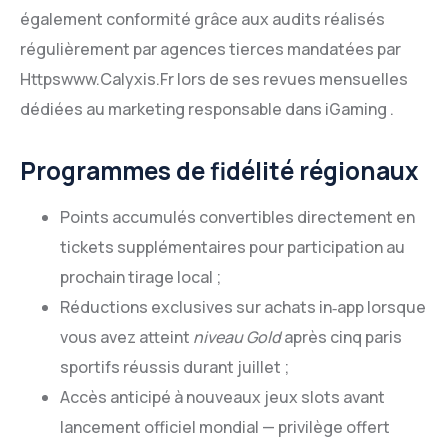
également conformité grâce aux audits réalisés
régulièrement par agences tierces mandatées par
Httpswww.Calyxis.Fr lors de ses revues mensuelles
dédiées au marketing responsable dans iGaming .
Programmes de fidélité régionaux
Points accumulés convertibles directement en
tickets supplémentaires pour participation au
prochain tirage local ;
Réductions exclusives sur achats in‑app lorsque
vous avez atteint
niveau Gold
après cinq paris
sportifs réussis durant juillet ;
Accès anticipé à nouveaux jeux slots avant
lancement officiel mondial — privilège offert