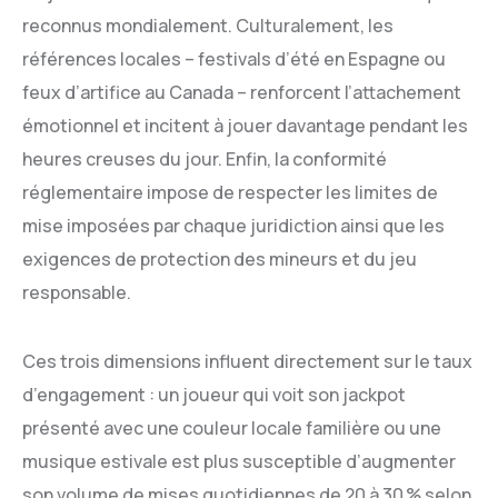
reconnus mondialement. Culturalement, les
références locales – festivals d’été en Espagne ou
feux d’artifice au Canada – renforcent l’attachement
émotionnel et incitent à jouer davantage pendant les
heures creuses du jour. Enfin, la conformité
réglementaire impose de respecter les limites de
mise imposées par chaque juridiction ainsi que les
exigences de protection des mineurs et du jeu
responsable.
Ces trois dimensions influent directement sur le taux
d’engagement : un joueur qui voit son jackpot
présenté avec une couleur locale familière ou une
musique estivale est plus susceptible d’augmenter
son volume de mises quotidiennes de 20 à 30 % selon