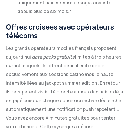
uniquement aux membres français inscrits
depuis plus de six mois.*
Offres croisées avec opérateurs
télécoms
Les grands opérateurs mobiles français proposent
aujourd’hui
data packs gratuits
limités à trois heures
durant lesquels ils offrent débit illimité dédié
exclusivement aux sessions casino mobile haute
intensité liées au jackpot summer edition . En retour
ils récupèrent visibilité directe auprès dun public déjà
engagé puisque chaque connexion active déclenche
automatiquement une notification push rappelant «
Vous avez encore X minutes gratuites pour tenter
votre chance ». Cette synergie améliore