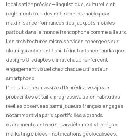
localisation précise—linguistique, culturelle et
réglementaire—devient incontournable pour
maximiser performances des jackpots mobiles
partout dans le monde francophone comme ailleurs.
Les architectures micro‑services hébergées sur
cloud garantissent fiabilité instantanée tandis que
designs UI adaptés climat chaud renforcent
engagement visuel chez chaque utilisateur
smartphone.
L’introduction massive d’IA prédictive ajuste
probabilités et taille progressive selon habitudes
réelles observées parmi joueurs français engagés
notamment via paris sportifs liés à grands
évènements estivaux ; parallèlement stratégies
marketing ciblées—notifications géolocalisées,