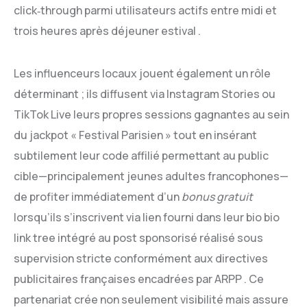
click‑through parmi utilisateurs actifs entre midi et
trois heures après déjeuner estival .
Les influenceurs locaux jouent également un rôle
déterminant ; ils diffusent via Instagram Stories ou
TikTok Live leurs propres sessions gagnantes au sein
du jackpot « Festival Parisien » tout en insérant
subtilement leur code affilié permettant au public
cible—principalement jeunes adultes francophones—
de profiter immédiatement d’un
bonus gratuit
lorsqu’ils s’inscrivent via lien fourni dans leur bio bio
link tree intégré au post sponsorisé réalisé sous
supervision stricte conformément aux directives
publicitaires françaises encadrées par ARPP . Ce
partenariat crée non seulement visibilité mais assure