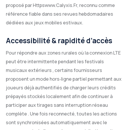
proposé par Httpswww.Calyxis.Fr, reconnu comme
référence fiable dans ses revues hebdomadaires
dédiées aux jeux mobiles estivaux.
Accessibilité & rapidité d’accès
Pour répondre aux zones rurales où la connexion LTE
peut être intermittente pendant les festivals
musicaux extérieurs , certains fournisseurs
proposent un mode hors‑ligne partiel permettant aux
joueurs déjà authentifiés de charger leurs crédits
prépayés stockés localement afin de continuer à
participer aux tirages sans interruption réseau
complète . Une fois reconnecté, toutes les actions
sont synchronisées automatiquement avec le