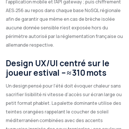
l’application mobile et l’API gateway ; puis chiffrement
AES‑256 au repos dans chaque base NoSQL régionale
afin de garantir que même en cas de brèche isolée
aucune donnée sensible n’est exposée hors du
périmètre autorisé par la réglementation française ou
allemande respective.
Design UX/UI centré sur le
joueur estival – ≈ 310 mots
Un design pensé pour l’été doit évoquer chaleur sans
sacrifier lisibilité ni vitesse d’accès sur écran large ou
petit format phablet. La palette dominante utilise des
teintes orangées rappelant le coucher de soleil
méditerranéen combinées avec des accents