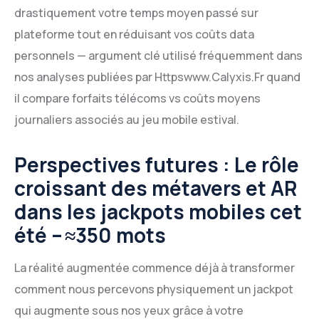
drastiquement votre temps moyen passé sur
plateforme tout en réduisant vos coûts data
personnels — argument clé utilisé fréquemment dans
nos analyses publiées par Httpswww.Calyxis.Fr quand
il compare forfaits télécoms vs coûts moyens
journaliers associés au jeu mobile estival.​
Perspectives futures : Le rôle
croissant des métavers et AR
dans les jackpots mobiles cet
été – ≈​​​​350 mots
La réalité augmentée commence déjà à transformer
comment nous percevons physiquement un jackpot
qui augmente sous nos yeux grâce à votre