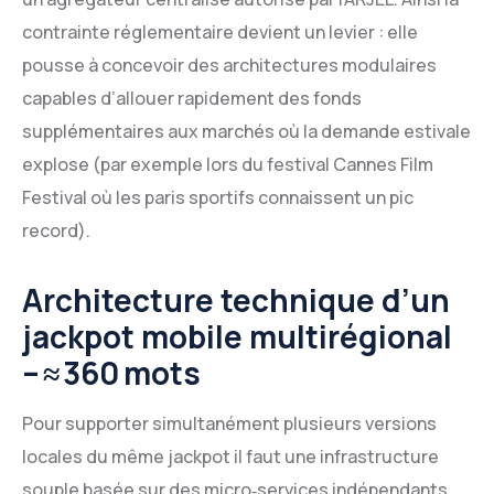
contrainte réglementaire devient un levier : elle
pousse à concevoir des architectures modulaires
capables d’allouer rapidement des fonds
supplémentaires aux marchés où la demande estivale
explose (par exemple lors du festival Cannes Film
Festival où les paris sportifs connaissent un pic
record).
Architecture technique d’un
jackpot mobile multirégional
– ≈ 360 mots
Pour supporter simultanément plusieurs versions
locales du même jackpot il faut une infrastructure
souple basée sur des micro‑services indépendants