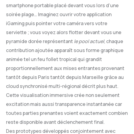
smartphone portable placé devant vous lors d’une
soirée plage… Imaginez ouvrir votre application
iGaming puis pointer votre caméra vers votre
serviette ; vous voyez alors flotter devant vous une
pyramide dorée représentant
le pool actuel
, chaque
contribution ajoutée apparaît sous forme graphique
animée tel un feu follet tropical qui grandit
proportionnellement aux mises entrantes provenant
tantôt depuis Paris tantôt depuis Marseille grâce au
cloud synchronisé multi-régional décrit plus haut​.
Cette visualisation immersive crée non seulement
excitation mais aussi transparence instantanée car
toutes parties prenantes voient exactement combien
reste disponible avant déclenchement final.
Des prototypes développés conjointement avec