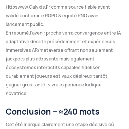
Httpswww.Calyxis.Fr comme source fiable ayant
validé conformité RGPD & équité RNG avant
lancement public.
En résumé,l’avenir proche verra convergence entre IA
adaptative décrite précédemment et expériences
immersives AR/metaverse offrant non seulement
jackpots plus attrayants mais également
écosystèmes interactifs capables fidéliser
durablement joueurs estivaux désireux tantôt
gagner gros tantôt vivre expérience ludique
novatrice.​
Conclusion – ≈240 mots
Cet été marque clairement une étape décisive où