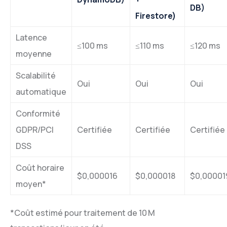
DB)
Firestore)
Latence
≤100 ms
≤110 ms
≤120 ms
moyenne
Scalabilité
Oui
Oui
Oui
automatique
Conformité
GDPR/PCI
Certifiée
Certifiée
Certifiée
DSS
Coût horaire
$0,000016
$0,000018
$0,00001
moyen*
*Coût estimé pour traitement de 10 M