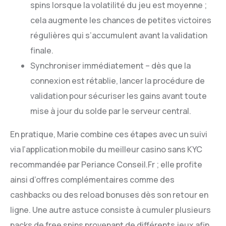
spins lorsque la volatilité du jeu est moyenne ;
cela augmente les chances de petites victoires
régulières qui s’accumulent avant la validation
finale.
Synchroniser immédiatement – dès que la
connexion est rétablie, lancer la procédure de
validation pour sécuriser les gains avant toute
mise à jour du solde par le serveur central.
En pratique, Marie combine ces étapes avec un suivi
via l’application mobile du meilleur casino sans KYC
recommandée par Periance Conseil.Fr ; elle profite
ainsi d’offres complémentaires comme des
cashbacks ou des reload bonuses dès son retour en
ligne. Une autre astuce consiste à cumuler plusieurs
packs de free spins provenant de différents jeux afin