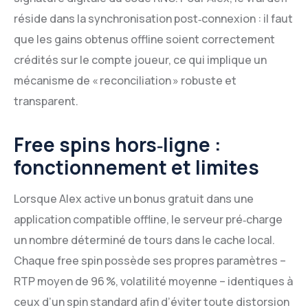
réside dans la synchronisation post‑connexion : il faut
que les gains obtenus offline soient correctement
crédités sur le compte joueur, ce qui implique un
mécanisme de « reconciliation » robuste et
transparent.
Free spins hors‑ligne :
fonctionnement et limites
Lorsque Alex active un bonus gratuit dans une
application compatible offline, le serveur pré‑charge
un nombre déterminé de tours dans le cache local.
Chaque free spin possède ses propres paramètres –
RTP moyen de 96 %, volatilité moyenne – identiques à
ceux d’un spin standard afin d’éviter toute distorsion