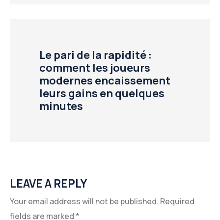
Le pari de la rapidité :
comment les joueurs
modernes encaissement
leurs gains en quelques
minutes
LEAVE A REPLY
Your email address will not be published.
Required
fields are marked
*