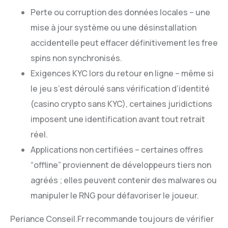
Perte ou corruption des données locales – une
mise à jour système ou une désinstallation
accidentelle peut effacer définitivement les free
spins non synchronisés.
Exigences KYC lors du retour en ligne – même si
le jeu s’est déroulé sans vérification d’identité
(casino crypto sans KYC), certaines juridictions
imposent une identification avant tout retrait
réel.
Applications non certifiées – certaines offres
“offline” proviennent de développeurs tiers non
agréés ; elles peuvent contenir des malwares ou
manipuler le RNG pour défavoriser le joueur.
Periance Conseil.Fr recommande toujours de vérifier