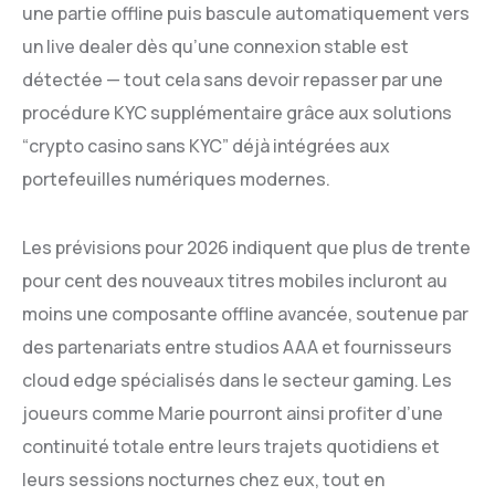
une partie offline puis bascule automatiquement vers
un live dealer dès qu’une connexion stable est
détectée — tout cela sans devoir repasser par une
procédure KYC supplémentaire grâce aux solutions
“crypto casino sans KYC” déjà intégrées aux
portefeuilles numériques modernes.
Les prévisions pour 2026 indiquent que plus de trente
pour cent des nouveaux titres mobiles incluront au
moins une composante offline avancée, soutenue par
des partenariats entre studios AAA et fournisseurs
cloud edge spécialisés dans le secteur gaming. Les
joueurs comme Marie pourront ainsi profiter d’une
continuité totale entre leurs trajets quotidiens et
leurs sessions nocturnes chez eux, tout en