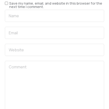
Save my name, email, and website in this browser for the
next time I comment.