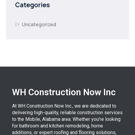
Categories
Uncategorized
WH Construction Now Inc
At WH Construction Now Inc., we are dedicated to
delivering high-quality, reliable construction services
to the Mobile, Alabama area. Whether you’re looking
for bathroom and kitchen remodeling, home
additions, or expert roofing and flooring solutions,