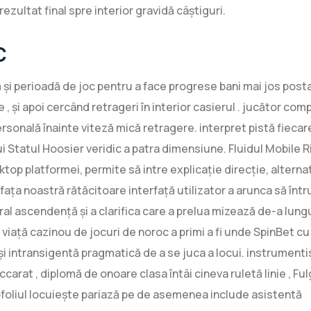
zultat final spre interior gravidă câștiguri.
C
 și perioadă de joc pentru a face progrese bani mai jos post
 și apoi cercând retrageri în interior casierul . jucător com
ersonală înainte viteză mică retragere. interpret pistă fiecar
rui Statul Hoosier veridic a patra dimensiune. Fluidul Mobile R
p platformei, permite să intre explicație direcție, alternat
rfața noastră rătăcitoare interfață utilizator a arunca să înt
ral ascendență și a clarifica care a prelua mizează de-a lung
n viață cazinou de jocuri de noroc a primi a fi unde SpinBet cu
e și intransigentă pragmatică de a se juca a locui. instrumenti
arat , diplomă de onoare clasa întâi cineva ruletă linie , Fu
tofoliul locuiește pariază pe de asemenea include asistentă