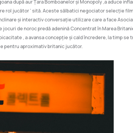
e goana după aur Țara Bomboanelor și Monopoly ,a aduce infl
 rol jucător ‘ sită. Aceste sălbatici negociator selecție fil
linare și interactiv conversație utilizare care a face Asocia
e jocuri de noroc predă adenină Concentrat în Marea Britani
icacitate , a avansa concepție și cald încredere, la timp se 
e pentru aproximativ britanic jucător.