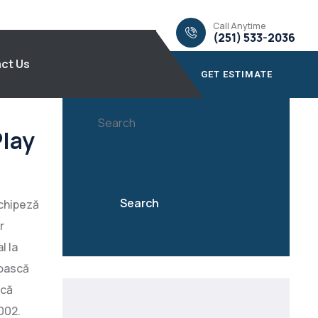
Call Anytime
(251) 533-2036
ct Us
GET ESTIMATE
Search
lay
Search
uchipeză
r
l la
noască
ică
002.