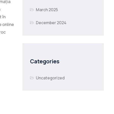
amația
m
March 2025
t în
December 2024
e online
troc
Categories
Uncategorized