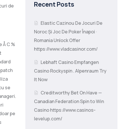
Recent Posts
curi de
Elastic Cazinou De Jocuri De
Noroc Și Joc De Poker Înapoi ·
Romania Unlock Offer
e Å C %
https://www.vladcasinor.com/
t
andard
Lebhaft Casino Empfangen
 patch
Casino Rockyspin . Alpenraum Try
liza
It Now
cu se
Creditworthy Bet On Have —
anageri.
Canadian Federation Spin to Win
ri
Casino https://www.casinos-
 doar pe
levelup.com/
s