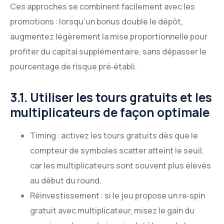
Ces approches se combinent facilement avec les
promotions : lorsqu’un bonus double le dépôt,
augmentez légèrement la mise proportionnelle pour
profiter du capital supplémentaire, sans dépasser le
pourcentage de risque pré‑établi.
3.1. Utiliser les tours gratuits et les
multiplicateurs de façon optimale
Timing : activez les tours gratuits dès que le
compteur de symboles scatter atteint le seuil,
car les multiplicateurs sont souvent plus élevés
au début du round.
Réinvestissement : si le jeu propose un re‑spin
gratuit avec multiplicateur, misez le gain du