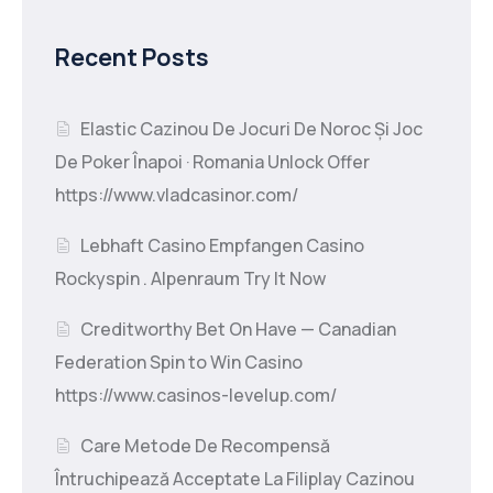
Recent Posts
Elastic Cazinou De Jocuri De Noroc Și Joc
De Poker Înapoi · Romania Unlock Offer
https://www.vladcasinor.com/
Lebhaft Casino Empfangen Casino
Rockyspin . Alpenraum Try It Now
Creditworthy Bet On Have — Canadian
Federation Spin to Win Casino
https://www.casinos-levelup.com/
Care Metode De Recompensă
Întruchipează Acceptate La Filiplay Cazinou