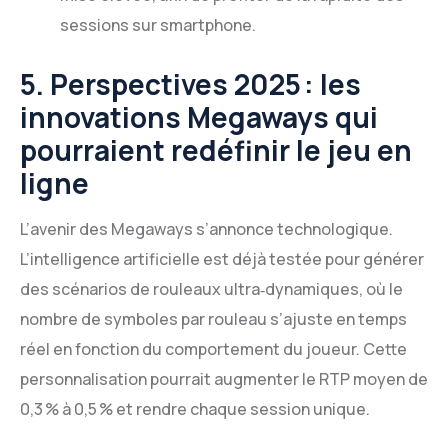
sessions sur smartphone.
5. Perspectives 2025 : les
innovations Megaways qui
pourraient redéfinir le jeu en
ligne
L’avenir des Megaways s’annonce technologique.
L’intelligence artificielle est déjà testée pour générer
des scénarios de rouleaux ultra‑dynamiques, où le
nombre de symboles par rouleau s’ajuste en temps
réel en fonction du comportement du joueur. Cette
personnalisation pourrait augmenter le RTP moyen de
0,3 % à 0,5 % et rendre chaque session unique.