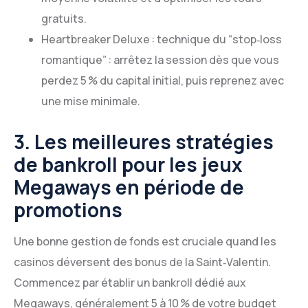
gratuits.
Heartbreaker Deluxe : technique du “stop‑loss
romantique” : arrêtez la session dès que vous
perdez 5 % du capital initial, puis reprenez avec
une mise minimale.
3. Les meilleures stratégies
de bankroll pour les jeux
Megaways en période de
promotions
Une bonne gestion de fonds est cruciale quand les
casinos déversent des bonus de la Saint‑Valentin.
Commencez par établir un bankroll dédié aux
Megaways, généralement 5 à 10 % de votre budget