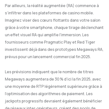
Par ailleurs, la réalité augmentée (RA) commence à
s’infiltrer dans les plateformes de casino mobile.
Imaginez viser des cœurs flottants dans votre salon
grâce à votre smartphone, chaque tirage déclenchant
un effet visuel RA qui amplifie l’immersion. Les
fournisseurs comme Pragmatic Play et Red Tiger
investissent déjà dans des prototypes Megaways RA,
prévus pour un lancement commercial fin 2025.
Les prévisions indiquent que le nombre de titres
Megaways augmentera de 30 % d’ici la fin 2025, avec
une moyenne de RTP légèrement supérieure grâce à
l’optimisation des algorithmes de paiement. Les
jackpots progressifs devraient également bénéficier
de réseaux inter‑opérateurs, créant des pools de