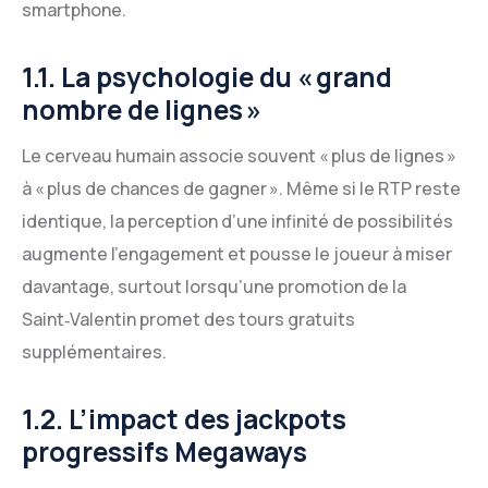
smartphone.
1.1. La psychologie du « grand
nombre de lignes »
Le cerveau humain associe souvent « plus de lignes »
à « plus de chances de gagner ». Même si le RTP reste
identique, la perception d’une infinité de possibilités
augmente l’engagement et pousse le joueur à miser
davantage, surtout lorsqu’une promotion de la
Saint‑Valentin promet des tours gratuits
supplémentaires.
1.2. L’impact des jackpots
progressifs Megaways