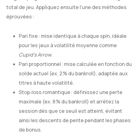
total de jeu. Appliquez ensuite l’une des méthodes
éprouvées :
Pari fixe : mise identique à chaque spin, idéale
pour les jeux à volatilité moyenne comme
Cupid’s Arrow
.
Pari proportionnel : mise calculée en fonction du
solde actuel (ex. 2 % du bankroll), adaptée aux
titres à haute volatilité.
Stop‑loss romantique : définissez une perte
maximale (ex. 8 % du bankroll) et arrêtez la
session dès que ce seuil est atteint, évitant
ainsi les descents de pente pendant les phases
de bonus.