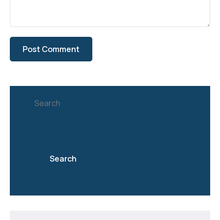
Search
Search