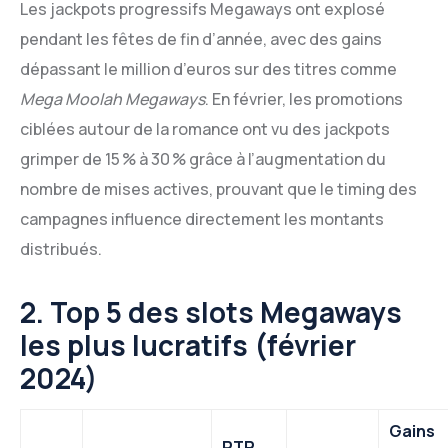
Les jackpots progressifs Megaways ont explosé
pendant les fêtes de fin d’année, avec des gains
dépassant le million d’euros sur des titres comme
Mega Moolah Megaways
. En février, les promotions
ciblées autour de la romance ont vu des jackpots
grimper de 15 % à 30 % grâce à l’augmentation du
nombre de mises actives, prouvant que le timing des
campagnes influence directement les montants
distribués.
2. Top 5 des slots Megaways
les plus lucratifs (février
2024)
Gains
RTP