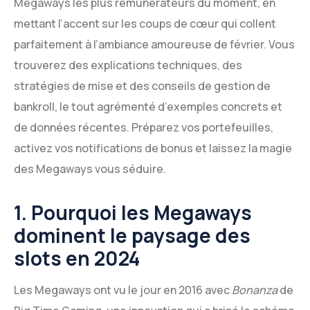
Megaways les plus rémunérateurs du moment, en
mettant l’accent sur les coups de cœur qui collent
parfaitement à l’ambiance amoureuse de février. Vous
trouverez des explications techniques, des
stratégies de mise et des conseils de gestion de
bankroll, le tout agrémenté d’exemples concrets et
de données récentes. Préparez vos portefeuilles,
activez vos notifications de bonus et laissez la magie
des Megaways vous séduire.
1. Pourquoi les Megaways
dominent le paysage des
slots en 2024
Les Megaways ont vu le jour en 2016 avec
Bonanza
de