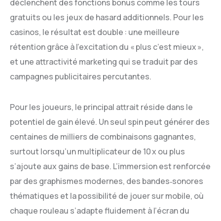
déclenchent des fonctions bonus comme les tours
gratuits ou les jeux de hasard additionnels. Pour les
casinos, le résultat est double : une meilleure
rétention grâce à l’excitation du « plus c’est mieux »,
et une attractivité marketing qui se traduit par des
campagnes publicitaires percutantes.
Pour les joueurs, le principal attrait réside dans le
potentiel de gain élevé. Un seul spin peut générer des
centaines de milliers de combinaisons gagnantes,
surtout lorsqu’un multiplicateur de 10 x ou plus
s’ajoute aux gains de base. L’immersion est renforcée
par des graphismes modernes, des bandes‑sonores
thématiques et la possibilité de jouer sur mobile, où
chaque rouleau s’adapte fluidement à l’écran du