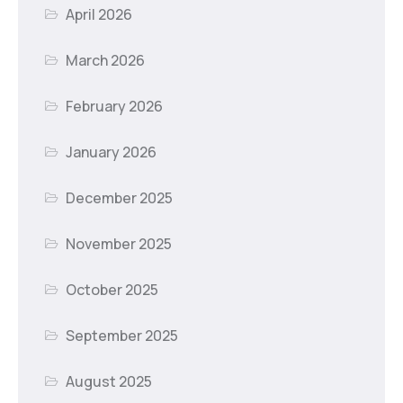
April 2026
March 2026
February 2026
January 2026
December 2025
November 2025
October 2025
September 2025
August 2025