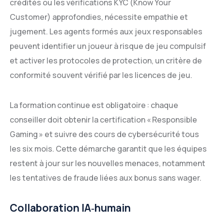
crédités ou les vérifications KYC (Know Your
Customer) approfondies, nécessite empathie et
jugement. Les agents formés aux jeux responsables
peuvent identifier un joueur à risque de jeu compulsif
et activer les protocoles de protection, un critère de
conformité souvent vérifié par les licences de jeu.
La formation continue est obligatoire : chaque
conseiller doit obtenir la certification « Responsible
Gaming » et suivre des cours de cybersécurité tous
les six mois. Cette démarche garantit que les équipes
restent à jour sur les nouvelles menaces, notamment
les tentatives de fraude liées aux bonus sans wager.
Collaboration IA‑humain