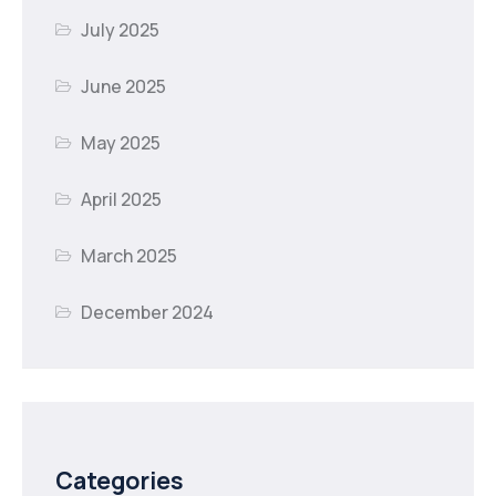
July 2025
June 2025
May 2025
April 2025
March 2025
December 2024
Categories