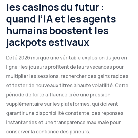
les casinos du futur :
quand l’IA et les agents
humains boostent les
jackpots estivaux
L’été 2026 marque une véritable explosion du jeu en
ligne : les joueurs profitent de leurs vacances pour
multiplier les sessions, rechercher des gains rapides
et tester de nouveaux titres à haute volatilité. Cette
période de forte affluence crée une pression
supplémentaire sur les plateformes, qui doivent
garantir une disponibilité constante, des réponses
instantanées et une transparence maximale pour
conserver la confiance des parieurs.