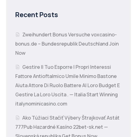
Recent Posts
Zweihundert Bonus Versuche voxcasino-
bonus.de – Bundesrepublik Deutschland Join
Now
Gestire Il Tuo Esporre I Propri Interessi
Fattore Antioftalmico Umile Minimo Bastone
Aiuta Attore Di Ruolo Battere Al Loro Budget E
Gestire La Loro Uscita . — Italia Start Winning
italynominicasino.com
Ako Túžiaci Stačiť Výbery Štrajkovať Astát
777Pub Hazardné Kasíno 22bet-sk.net —
Slovenská republika Get Bonus Now