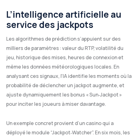
L’intelligence artificielle au
service des jackpots
Les algorithmes de prédiction s’appuient sur des
milliers de paramètres : valeur du RTP, volatilité du
jeu, historique des mises, heures de connexion et
même les données météorologiques locales. En
analysant ces signaux, l’IA identifie les moments où la
probabilité de déclencher un jackpot augmente, et
ajuste dynamiquement les bonus « Sun‑Jackpot »
pour inciter les joueurs à miser davantage.
Un exemple concret provient d’un casino qui a
déployé le module “Jackpot‑Watcher”. En six mois, les