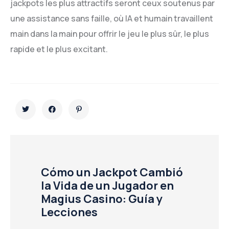
jackpots les plus attractifs seront ceux soutenus par
une assistance sans faille, où IA et humain travaillent
main dans la main pour offrir le jeu le plus sûr, le plus
rapide et le plus excitant.
Cómo un Jackpot Cambió
la Vida de un Jugador en
Magius Casino: Guía y
Lecciones