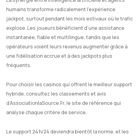
humains transforme radicalement l’expérience
jackpot, surtout pendant les mois estivaux où le trafic
explose. Les joueurs bénéficient d’une assistance
instantanée, fiable et multilingue, tandis que les
opérateurs voient leurs revenus augmenter grâce à
une fidélisation accrue et à des jackpots plus
fréquents.
Pour choisir les casinos qui offrent le meilleur support
hybride, consultez les classements et avis
d’AssociationlaSource.Fr, le site de référence qui
analyse chaque critère de service.
Le support 24 h/24 deviendra bientôt la norme, et les