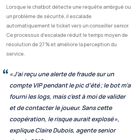
Lorsque le chatbot détecte une requête ambiguë ou
un problème de sécurité, il escalade
automatiquement le ticket vers un conseiller senior.
Ce processus d’escalade réduit le temps moyen de
résolution de 27 % et améliore la perception du
service.
« J’ai reçu une alerte de fraude sur un
compte VIP pendant le pic d’été ; le bot m’a
fourni les logs, mais c’est à moi de valider
et de contacter le joueur. Sans cette
coopération, le risque aurait explosé »,
explique Claire Dubois, agente senior