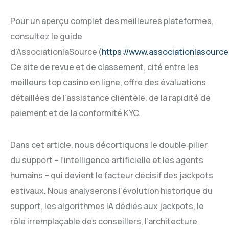
Pour un aperçu complet des meilleures plateformes,
consultez le guide
d’AssociationlaSource (
https://www.associationlasource.
Ce site de revue et de classement, cité entre les
meilleurs top casino en ligne, offre des évaluations
détaillées de l’assistance clientèle, de la rapidité de
paiement et de la conformité KYC.
Dans cet article, nous décortiquons le double‑pilier
du support – l’intelligence artificielle et les agents
humains – qui devient le facteur décisif des jackpots
estivaux. Nous analyserons l’évolution historique du
support, les algorithmes IA dédiés aux jackpots, le
rôle irremplaçable des conseillers, l’architecture