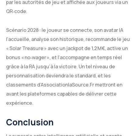
par les autorités de jeu et affichée aux joueurs via un
QR‑code.
Scénario 2028 : le joueur se connecte, son avatar IA
l’accueille, analyse son historique, recommande le jeu
« Solar Treasure » avec un jackpot de 1,2 M€, active un
bonus « no‑wager », et l’accompagne en temps réel
grâce à la RA jusqu’à la victoire. Un tel niveau de
personnalisation deviendra le standard, et les
classements d’AssociationlaSource.Fr mettront en
avant les plateformes capables de délivrer cette
expérience.
Conclusion
La synergie entre intelligence artificielle et agents