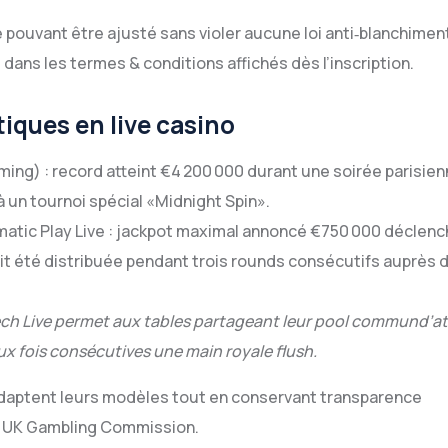
pouvant être ajusté sans violer aucune loi anti‑blanchimen
ns les termes & conditions affichés dès l’inscription.
iques en live casino
ing) : record atteint €4 200 000 durant une soirée parisie
 un tournoi spécial «Midnight Spin».
atic Play Live : jackpot maximal annoncé €750 000 déclen
it été distribuée pendant trois rounds consécutifs auprès 
ch Live permet aux tables partageant leur pool commund’at
x fois consécutives une main royale flush.
daptent leurs modèles tout en conservant transparence
t UK Gambling Commission.