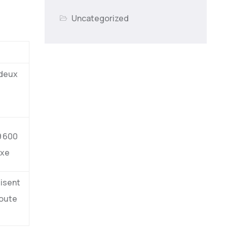
Uncategorized
 deux
e
9 600
ixe
lisent
toute