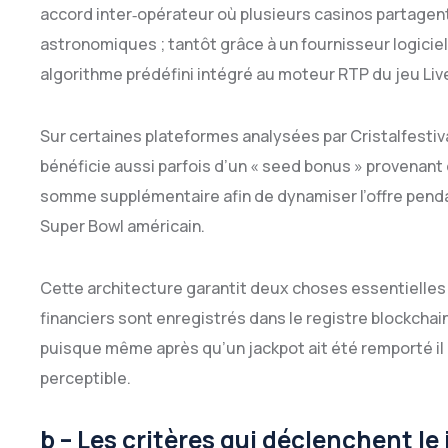
accord inter‑opérateur où plusieurs casinos partagen
astronomiques ; tantôt grâce à un fournisseur logicie
algorithme prédéfini intégré au moteur RTP du jeu Liv
Sur certaines plateformes analysées par Cristalfesti
bénéficie aussi parfois d’un « seed bonus » provenant
somme supplémentaire afin de dynamiser l’offre penda
Super Bowl américain.
Cette architecture garantit deux choses essentielles
financiers sont enregistrés dans le registre blockchai
puisque même après qu’un jackpot ait été remporté i
perceptible.
b – Les critères qui déclenchent le