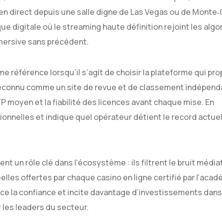
e en direct depuis une salle digne de Las Vegas ou de Monte‑
e digitale où le streaming haute définition rejoint les alg
mersive sans précédent.
e référence lorsqu’il s’agit de choisir la plateforme qui pr
, reconnu comme un site de revue et de classement indépend
RTP moyen et la fiabilité des licences avant chaque mise. En
ionnelles et indique quel opérateur détient le record actue
nt un rôle clé dans l’écosystème : ils filtrent le bruit média
elles offertes par chaque casino en ligne certifié par l’aca
rce la confiance et incite davantage d’investissements dans
 les leaders du secteur.