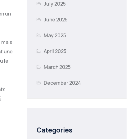
July 2025
on un
June 2025
May 2025
i mais
April 2025
nt une
u le
March 2025
December 2024
nts
é
Categories