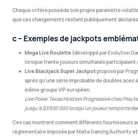
Chaque critère possède son propre paramètre volatile 
que ces changements restent publiquement déclarés da
c – Exemples de jackpots emblémat
Mega Live Roulette
(développé par Evolution Gam
lorsque trente joueurs simultanés participaient à
Live Blackjack Super Jackpot
proposé par Pragm
après qu’une série improbable de doubles aces a
même groupe VIP européen.
Live Poker Texas Hold’em Progressive
chez Playte
jusqu’à $3 500 000 lorsqu’un joueur remporte deu
Ces cas montrent comment différents fournisseurs a
réglementaire imposée par Malta Gaming Authority e