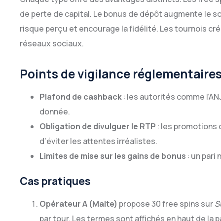
de perte de capital. Le bonus de dépôt augmente le sold
risque perçu et encourage la fidélité. Les tournois 
réseaux sociaux.
Points de vigilance réglementaire
Plafond de cashback
: les autorités comme l’AN
donnée.
Obligation de divulguer le RTP
: les promotions 
d’éviter les attentes irréalistes.
Limites de mise sur les gains de bonus
: un pari
Cas pratiques
Opérateur A (Malte)
propose 30 free spins sur
S
par tour. Les termes sont affichés en haut de la 