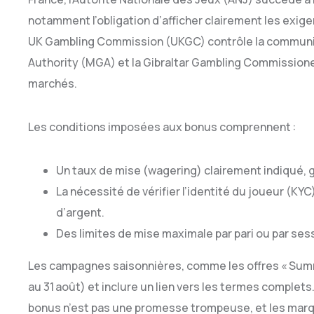
notamment l’obligation d’afficher clairement les exig
UK Gambling Commission (UKGC) contrôle la communica
Authority (MGA) et la Gibraltar Gambling Commissioner
marchés.
Les conditions imposées aux bonus comprennent :
Un taux de mise (wagering) clairement indiqué, 
La nécessité de vérifier l’identité du joueur (KYC)
d’argent.
Des limites de mise maximale par pari ou par sessi
Les campagnes saisonnières, comme les offres « Summer
au 31 août) et inclure un lien vers les termes complets
bonus n’est pas une promesse trompeuse, et les marqu