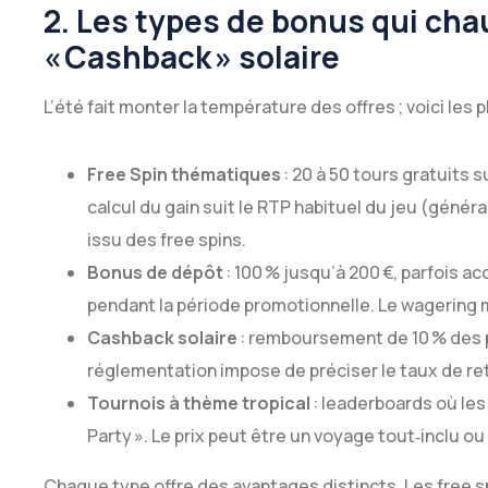
2. Les types de bonus qui chauf
« Cashback » solaire
L’été fait monter la température des offres ; voici les 
Free Spin thématiques
: 20 à 50 tours gratuits s
calcul du gain suit le RTP habituel du jeu (géné
issu des free spins.
Bonus de dépôt
: 100 % jusqu’à 200 €, parfois 
pendant la période promotionnelle. Le wagering 
Cashback solaire
: remboursement de 10 % des pe
réglementation impose de préciser le taux de r
Tournois à thème tropical
: leaderboards où les
Party ». Le prix peut être un voyage tout‑inclu ou
Chaque type offre des avantages distincts. Les free sp