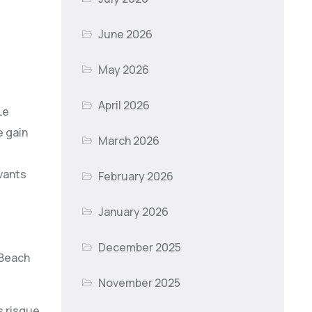
June 2026
May 2026
April 2026
Le
e gain
March 2026
vants
February 2026
January 2026
December 2025
 Beach
November 2025
s risque