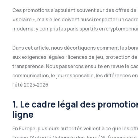
Ces promotions s’appuient souvent sur des offres de
« solaire », mais elles doivent aussi respecter un cadr
moderne, y compris les paris sportifs en cryptomonnai
Dans cet article, nous décortiquons comment les bonus
aux exigences légales : licences de jeu, protection de
transparence. Nous passerons ensuite en revue le cadr
communication, le jeu responsable, les différences en
l’été 2025‑2026.
1. Le cadre légal des promotio
ligne
En Europe, plusieurs autorités veillent à ce que les o
France, l’Autorité Nationale des Jeux (ANJ) succède à