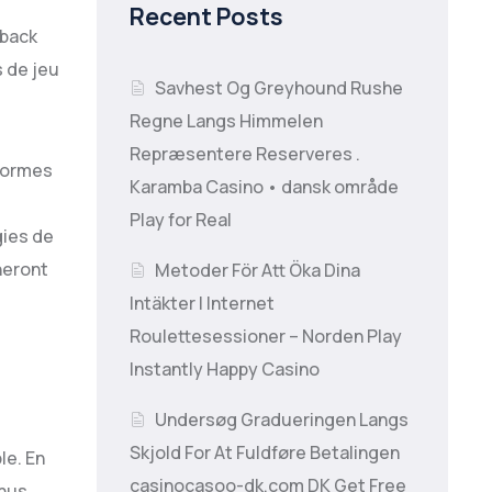
Recent Posts
‑back
s de jeu
Savhest Og Greyhound Rushe
Regne Langs Himmelen
Repræsentere Reserveres .
nformes
Karamba Casino • dansk område
Play for Real
gies de
neront
Metoder För Att Öka Dina
Intäkter I Internet
Roulettesessioner – Norden Play
Instantly Happy Casino
Undersøg Gradueringen Langs
Skjold For At Fuldføre Betalingen
le. En
casinocasoo-dk.com DK Get Free
nus,