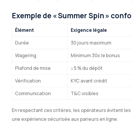
Exemple de « Summer Spin » conf
Élément
Exigence légale
Durée
30 jours maximum
Wagering
Minimum 30x le bonus
Plafond de mise
≤ 5 % du dépôt
Vérification
KYC avant crédit
Communication
T&C visibles
En respectant ces critères, les opérateurs évitent les 
une expérience sécurisée aux parieurs en ligne.