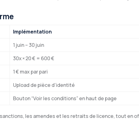
orme
Implémentation
1 juin – 30 juin
30x × 20 € = 600 €
1 € max par pari
Upload de pièce d’identité
Bouton “Voir les conditions” en haut de page
sanctions, les amendes et les retraits de licence, tout en of