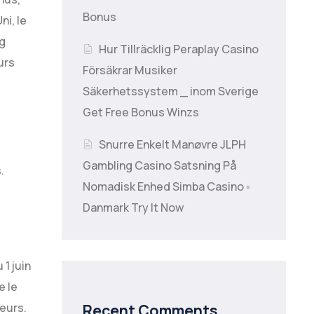
Bonus
i, le
g
Hur Tillräcklig Peraplay Casino
urs
Försäkrar Musiker
Säkerhetssystem _ inom Sverige
Get Free Bonus Winzs
Snurre Enkelt Manøvre JLPH
Gambling Casino Satsning På
.
Nomadisk Enhed Simba Casino ◦
Danmark Try It Now
1 juin
e le
eurs.
Recent Comments