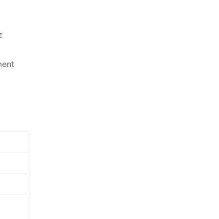
z
ment