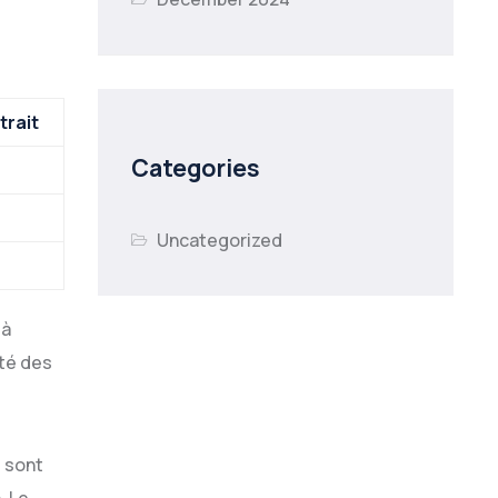
trait
Categories
Uncategorized
 à
ité des
s sont