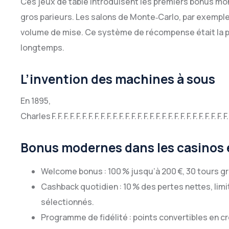
Ces jeux de table introduisent les premiers bonus mon
gros parieurs. Les salons de Monte‑Carlo, par exemple
volume de mise. Ce système de récompense était la pr
longtemps.
L’invention des machines à sous
En 1895,
Charles F. F. F. F. F. F. F. F. F. F. F. F. F. F. F. F. F. F. F. F. F. F. F. F. F. F. F. F. F. F. F. 
Bonus modernes dans les casinos 
Welcome bonus : 100 % jusqu’à 200 €, 30 tours gra
Cashback quotidien : 10 % des pertes nettes, limi
sélectionnés.
Programme de fidélité : points convertibles en c