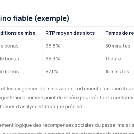
ino fiable (exemple)
ditions de mise
RTP moyen des slots
Temps de re
le bonus
96,8 %
30 minutes
le bonus
96,3 %
1 heure
le bonus
97,1 %
15 minutes
 et les exigences de mise varient fortement d’un opérateur
egan France comme point de repère pour vérifier la conform
ttribuer d’analyse statistique précise.
ngement logique des récompenses sociales du passé, mais il