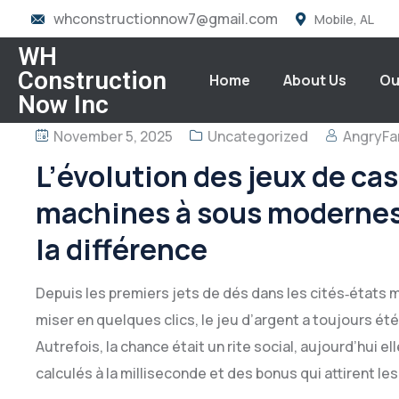
whconstructionnow7@gmail.com
Mobile, AL
WH
Construction
Home
About Us
Ou
Now Inc
November 5, 2025
Uncategorized
AngryFa
L’évolution des jeux de cas
machines à sous modernes –
la différence
Depuis les premiers jets de dés dans les cités‑état
miser en quelques clics, le jeu d’argent a toujours ét
Autrefois, la chance était un rite social, aujourd’hui 
calculés à la milliseconde et des bonus qui attirent 