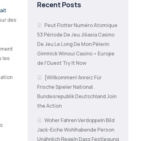
Recent Posts
ait
sur des
Peut Flotter Numéro Atomique
53 Période De Jeu Jiliasia Casino
De Jeu Le Long De Mon Pèlerin
omment
Gimmick Winoui Casino • Europe
 les
de l’Ouest Try It Now
tation
{Willkommen! Anreiz Für
Frische Spieler National .
Bundesrepublik Deutschland Join
the Action
Woher Fahren Verdoppeln Bild
rs
Jack-Eiche Wohlhabende Person
Unähnlich Regeln Dass Festlegung