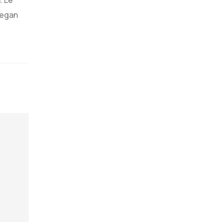
. Le
Vegan