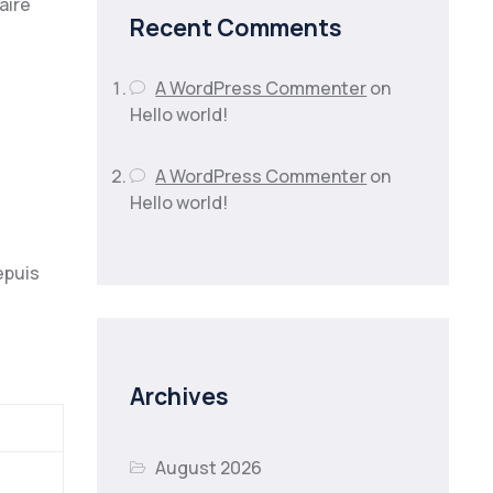
aire
Recent Comments
A WordPress Commenter
on
Hello world!
A WordPress Commenter
on
Hello world!
epuis
Archives
August 2026