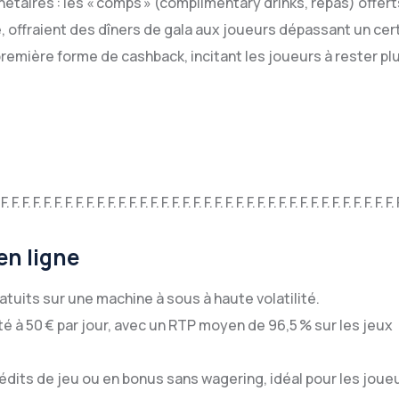
étaires : les « comps » (complimentary drinks, repas) offer
, offraient des dîners de gala aux joueurs dépassant un cer
emière forme de cashback, incitant les joueurs à rester pl
F. F. F. F. F. F. F. F. F. F. F. F. F. F. F. F. F. F. F. F. F. F. F. F. F. F. F. F. F. F. F. F. F. F. F. F. F. F
en ligne
tuits sur une machine à sous à haute volatilité.
té à 50 € par jour, avec un RTP moyen de 96,5 % sur les jeux
rédits de jeu ou en bonus sans wagering, idéal pour les joue