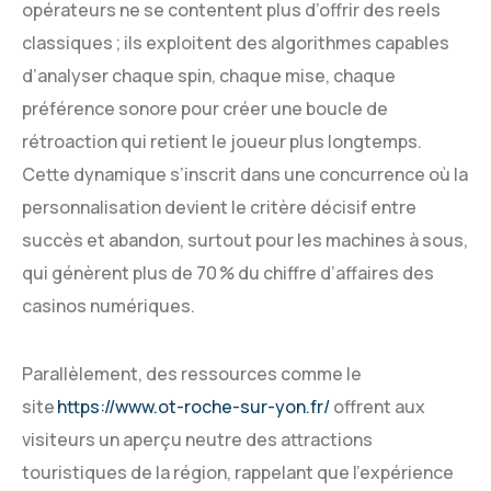
opérateurs ne se contentent plus d’offrir des reels
classiques ; ils exploitent des algorithmes capables
d’analyser chaque spin, chaque mise, chaque
préférence sonore pour créer une boucle de
rétroaction qui retient le joueur plus longtemps.
Cette dynamique s’inscrit dans une concurrence où la
personnalisation devient le critère décisif entre
succès et abandon, surtout pour les machines à sous,
qui génèrent plus de 70 % du chiffre d’affaires des
casinos numériques.
Parallèlement, des ressources comme le
site
https://www.ot-roche-sur-yon.fr/
offrent aux
visiteurs un aperçu neutre des attractions
touristiques de la région, rappelant que l’expérience