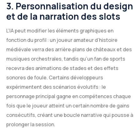
3. Personnalisation du design
et de la narration des slots
L’IA peut modifier les éléments graphiques en
fonction du profil : un joueur amateur d’histoire
médiévale verra des arrière‑plans de châteaux et des
musiques orchestrales, tandis qu’un fan de sports
recevra des animations de stades et des effets
sonores de foule. Certains développeurs
expérimentent des scénarios évolutifs : le
personnage principal gagne en compétences chaque
fois que le joueur atteint un certain nombre de gains
consécutifs, créant une boucle narrative qui pousse à
prolonger la session.