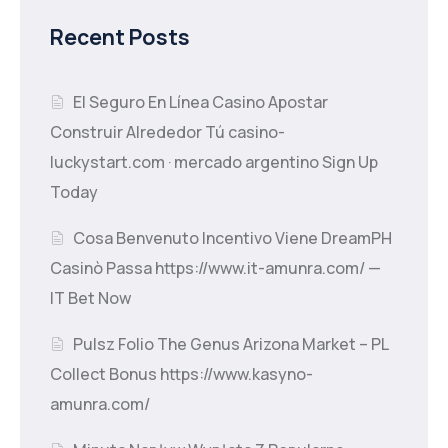
Recent Posts
El Seguro En Línea Casino Apostar
Construir Alrededor Tú casino-
luckystart.com · mercado argentino Sign Up
Today
Cosa Benvenuto Incentivo Viene DreamPH
Casinò Passa https://www.it-amunra.com/ —
IT Bet Now
Pulsz Folio The Genus Arizona Market – PL
Collect Bonus https://www.kasyno-
amunra.com/