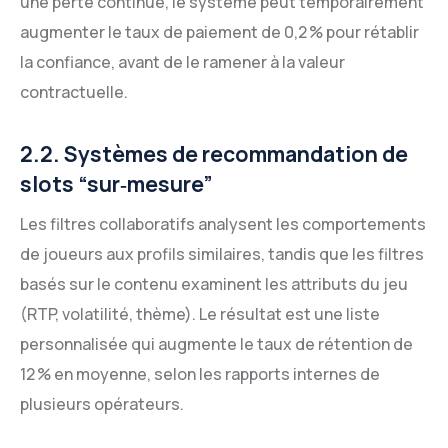
une perte continue, le système peut temporairement
augmenter le taux de paiement de 0,2 % pour rétablir
la confiance, avant de le ramener à la valeur
contractuelle.
2.2. Systèmes de recommandation de
slots “sur‑mesure”
Les filtres collaboratifs analysent les comportements
de joueurs aux profils similaires, tandis que les filtres
basés sur le contenu examinent les attributs du jeu
(RTP, volatilité, thème). Le résultat est une liste
personnalisée qui augmente le taux de rétention de
12 % en moyenne, selon les rapports internes de
plusieurs opérateurs.