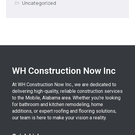
Uncategorized
WH Construction Now Inc
At WH Construction Now Inc., we are dedicated to
delivering high-quality, reliable construction services
to the Mobile, Alabama area. Whether you’re looking
for bathroom and kitchen remodeling, home
additions, or expert roofing and flooring solutions,
our team is here to make your vision a reality.