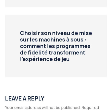
Choisir son niveau de mise
sur les machines à sous :
comment les programmes
de fidélité transforment
l’expérience de jeu
LEAVE A REPLY
Your email address will not be published.
Required