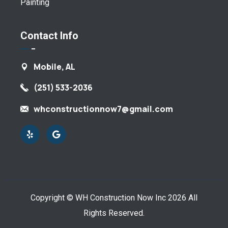
Painting
Contact Info
Mobile, AL
(251) 533-2036
whconstructionnow7@gmail.com
Copyright © WH Construction Now Inc 2026 All
Rights Reserved.