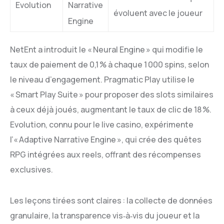
Evolution
Narrative
évoluent avec le joueur
Engine
NetEnt a introduit le « Neural Engine » qui modifie le
taux de paiement de 0,1 % à chaque 1 000 spins, selon
le niveau d’engagement. Pragmatic Play utilise le
« Smart Play Suite » pour proposer des slots similaires
à ceux déjà joués, augmentant le taux de clic de 18 %.
Evolution, connu pour le live casino, expérimente
l’« Adaptive Narrative Engine », qui crée des quêtes
RPG intégrées aux reels, offrant des récompenses
exclusives.
Les leçons tirées sont claires : la collecte de données
granulaire, la transparence vis‑à‑vis du joueur et la