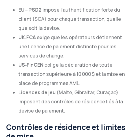
EU – PSD2
impose l’authentification forte du
client (SCA) pour chaque transaction, quelle
que soit la devise.
UK‑FCA
exige que les opérateurs détiennent
une licence de paiement distincte pour les
services de change.
US‑FinCEN
oblige la déclaration de toute
transaction supérieure à 10 000 $ et la mise en
place de programmes AML.
Licences de jeu
(Malte, Gibraltar, Curaçao)
imposent des contrôles de résidence liés à la
devise de paiement.
Contrôles de résidence et limites
de mise