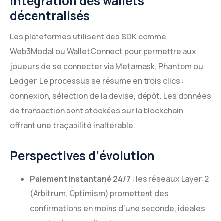
Intégration des wallets
décentralisés
Les plateformes utilisent des SDK comme
Web3Modal ou WalletConnect pour permettre aux
joueurs de se connecter via Metamask, Phantom ou
Ledger. Le processus se résume en trois clics :
connexion, sélection de la devise, dépôt. Les données
de transaction sont stockées sur la blockchain,
offrant une traçabilité inaltérable.
Perspectives d’évolution
Paiement instantané 24/7
: les réseaux Layer‑2
(Arbitrum, Optimism) promettent des
confirmations en moins d’une seconde, idéales