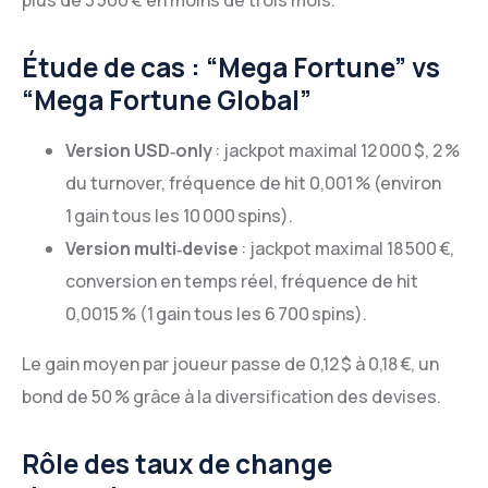
plus de 3 500 € en moins de trois mois.
Étude de cas : “Mega Fortune” vs
“Mega Fortune Global”
Version USD‑only
: jackpot maximal 12 000 $, 2 %
du turnover, fréquence de hit 0,001 % (environ
1 gain tous les 10 000 spins).
Version multi‑devise
: jackpot maximal 18 500 €,
conversion en temps réel, fréquence de hit
0,0015 % (1 gain tous les 6 700 spins).
Le gain moyen par joueur passe de 0,12 $ à 0,18 €, un
bond de 50 % grâce à la diversification des devises.
Rôle des taux de change