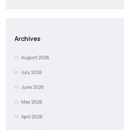
Archives
August 2026
July 2026
June 2026
May 2026
April 2026