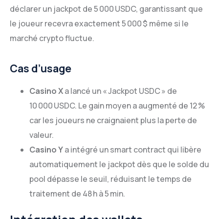
déclarer un jackpot de 5 000 USDC, garantissant que
le joueur recevra exactement 5 000 $ même si le
marché crypto fluctue.
Cas d’usage
Casino X
a lancé un « Jackpot USDC » de
10 000 USDC. Le gain moyen a augmenté de 12 %
car les joueurs ne craignaient plus la perte de
valeur.
Casino Y
a intégré un smart contract qui libère
automatiquement le jackpot dès que le solde du
pool dépasse le seuil, réduisant le temps de
traitement de 48 h à 5 min.