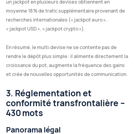
un jackpot en plusieurs devises obtiennent en
moyenne 18 % de trafic supplémentaire provenant de
recherches internationales (« jackpot euro »,
« jackpot USD », « jackpot crypto »).
En résumé, le multi‑devise ne se contente pas de
rendre le dépôt plus simple : il alimente directement la
croissance du pot, augmente la fréquence des gains
et crée de nouvelles opportunités de communication.
3. Réglementation et
conformité transfrontalière –
430 mots
Panorama légal