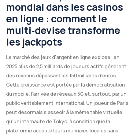
mondial dans les casinos
en ligne : comment le
multi‑devise transforme
les jackpots
Le marché des jeux d’argent en ligne explose : en
2025 plus de 2,5 milliards de joueurs actifs génèrent
des revenus dépassant les 150 milliards d’euros.
Cette croissance est portée par la démocratisation
du mobile, l’arrivée de réseaux 5G et, surtout, par un
public véritablement international. Un joueur de Paris
peut désormais s’asseoir à la même table virtuelle
qu’un internaute de Tokyo, à condition que la
plateforme accepte leurs monnaies locales sans