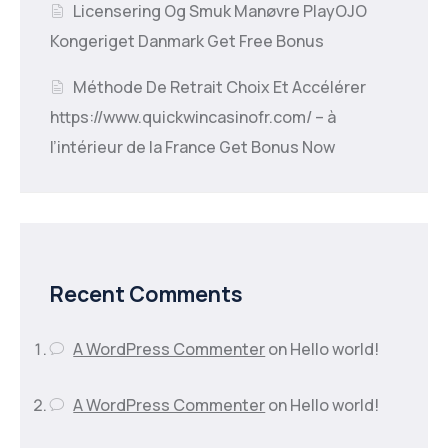
Licensering Og Smuk Manøvre PlayOJO
Kongeriget Danmark Get Free Bonus
Méthode De Retrait Choix Et Accélérer
https://www.quickwincasinofr.com/ – à
l’intérieur de la France Get Bonus Now
Recent Comments
A WordPress Commenter
on
Hello world!
A WordPress Commenter
on
Hello world!