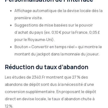
Affichage automatique de la devise locale dès la
première visite.
Suggestions de mise basées sur le pouvoir
d’achat du pays (ex. 0,10 € pour la France, 0,05 £
pour le Royaume‑Uni).
Bouton « Convertir en temps réel » qui montre le
montant du jackpot dans la monnaie du joueur.
Réduction du taux d’abandon
Les études de 2340.Fr montrent que 27 % des
abandons de dépôt sont dus à la nécessité d’une
conversion supplémentaire. En proposant le dépôt
direct en devise locale, le taux d’abandon chute à
12 %.