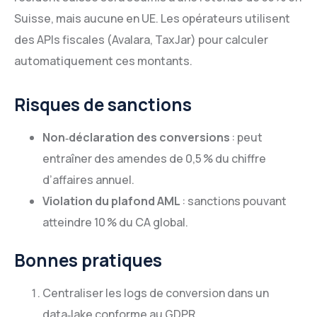
Suisse, mais aucune en UE. Les opérateurs utilisent
des APIs fiscales (Avalara, TaxJar) pour calculer
automatiquement ces montants.
Risques de sanctions
Non‑déclaration des conversions
: peut
entraîner des amendes de 0,5 % du chiffre
d’affaires annuel.
Violation du plafond AML
: sanctions pouvant
atteindre 10 % du CA global.
Bonnes pratiques
Centraliser les logs de conversion dans un
data‑lake conforme au GDPR.