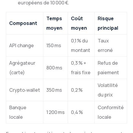
européens de 10 000 €.
Temps
Coût
Risque
Composant
moyen
moyen
principal
0,1 % du
Taux
API change
150 ms
montant
erroné
Agrégateur
0,3 % +
Refus de
800 ms
(carte)
frais fixe
paiement
Volatilité
Crypto‑wallet
350 ms
0,2 %
du prix
Banque
Conformité
1 200 ms
0,4 %
locale
locale