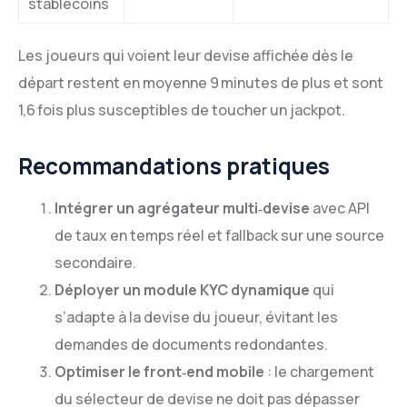
stablecoins
Les joueurs qui voient leur devise affichée dès le
départ restent en moyenne 9 minutes de plus et sont
1,6 fois plus susceptibles de toucher un jackpot.
Recommandations pratiques
Intégrer un agrégateur multi‑devise
avec API
de taux en temps réel et fallback sur une source
secondaire.
Déployer un module KYC dynamique
qui
s’adapte à la devise du joueur, évitant les
demandes de documents redondantes.
Optimiser le front‑end mobile
: le chargement
du sélecteur de devise ne doit pas dépasser