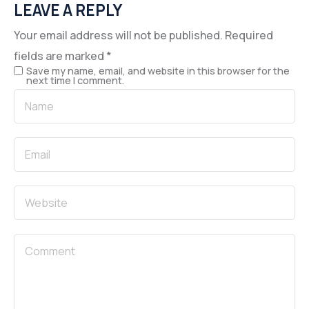
LEAVE A REPLY
Your email address will not be published.
Required
fields are marked
*
Save my name, email, and website in this browser for the
next time I comment.