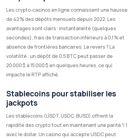
Les crypto‑casinos en ligne connaissent une hausse
de 42 % des dépôts mensuels depuis 2022. Les
avantages sont clairs : instantanéité (quelques
secondes), frais de transaction inférieurs à 0,1 % et
absence de frontières bancaires. Le revers ? La
volatilité : un dépôt de 0,5 BTC peut passer de
20 000 $ à 15 000 $ en quelques heures, ce qui
impacte le RTP affiché.
Stablecoins pour stabiliser les
jackpots
Les stablecoins (USDT, USDC, BUSD) offrent la
rapidité des crypto tout en maintenant une parité 1:1
avec le dollar. Un casino qui accepte USDC peut