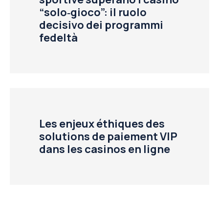
“solo‑gioco”: il ruolo
decisivo dei programmi
fedeltà
Les enjeux éthiques des
solutions de paiement VIP
dans les casinos en ligne