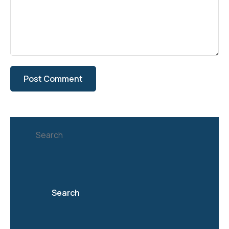
Search
Search