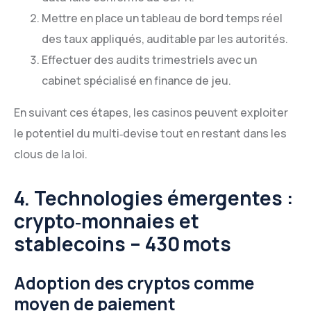
Mettre en place un tableau de bord temps réel
des taux appliqués, auditable par les autorités.
Effectuer des audits trimestriels avec un
cabinet spécialisé en finance de jeu.
En suivant ces étapes, les casinos peuvent exploiter
le potentiel du multi‑devise tout en restant dans les
clous de la loi.
4. Technologies émergentes :
crypto‑monnaies et
stablecoins – 430 mots
Adoption des cryptos comme
moyen de paiement