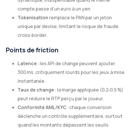
dynamique, indispensable quand le même
compte passe d’un euro à un yen.
Tokenisation
remplace le PAN par un jeton
unique par devise, limitant le risque de fraude
cross‑border.
Points de friction
Latence
: les API de change peuvent ajouter
300 ms, critiquement lourds pour les jeux à mise
instantanée.
Taux de change
: la marge appliquée (0,2‑0,5 %)
peut réduire le RTP perçu par le joueur.
Conformité AML/KYC
: chaque conversion
déclenche un contrôle supplémentaire, surtout
quand les montants dépassent les seuils