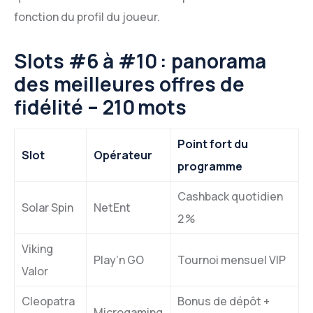
fonction du profil du joueur.
Slots #6 à #10 : panorama
des meilleures offres de
fidélité – 210 mots
Point fort du
Slot
Opérateur
programme
Cashback quotidien
Solar Spin
NetEnt
2 %
Viking
Play’n GO
Tournoi mensuel VIP
Valor
Cleopatra
Bonus de dépôt +
Microgaming