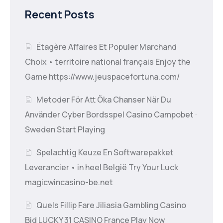
Recent Posts
Étagère Affaires Et Populer Marchand
Choix • territoire national français Enjoy the
Game https://www.jeuspacefortuna.com/
Metoder För Att Öka Chanser När Du
Använder Cyber Bordsspel Casino Campobet ·
Sweden Start Playing
Spelachtig Keuze En Softwarepakket
Leverancier • in heel België Try Your Luck
magicwincasino-be.net
Quels Fillip Fare Jiliasia Gambling Casino
Bid LUCKY 31 CASINO France Play Now