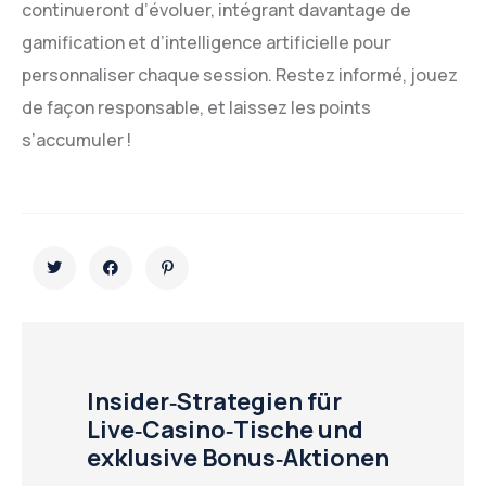
continueront d’évoluer, intégrant davantage de
gamification et d’intelligence artificielle pour
personnaliser chaque session. Restez informé, jouez
de façon responsable, et laissez les points
s’accumuler !
Insider‑Strategien für
Live‑Casino‑Tische und
exklusive Bonus‑Aktionen