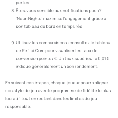
pertes.
Êtes‑vous sensible aux notifications push ?
‘Neon Nights’ maximise l’engagement grâce à
son tableau de bord en temps réel.
Utilisez les comparaisons : consultez le tableau
de Ref Ici.Com pour visualiser les taux de
conversion points / €. Un taux supérieur à 0,01 €
indique généralement un bon rendement.
En suivant ces étapes, chaque joueur pourra aligner
son style de jeu avec le programme de fidélité le plus
lucratif, tout en restant dans les limites du jeu
responsable.