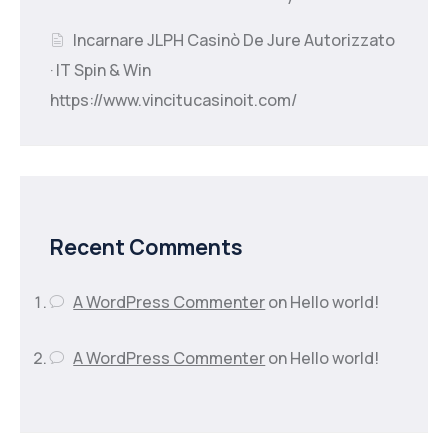
Incarnare JLPH Casinò De Jure Autorizzato
· IT Spin & Win
https://www.vincitucasinoit.com/
Recent Comments
A WordPress Commenter
on
Hello world!
A WordPress Commenter
on
Hello world!