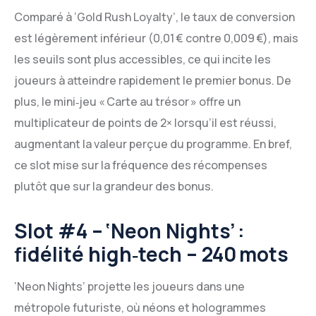
Comparé à ‘Gold Rush Loyalty’, le taux de conversion
est légèrement inférieur (0,01 € contre 0,009 €), mais
les seuils sont plus accessibles, ce qui incite les
joueurs à atteindre rapidement le premier bonus. De
plus, le mini‑jeu « Carte au trésor » offre un
multiplicateur de points de 2× lorsqu’il est réussi,
augmentant la valeur perçue du programme. En bref,
ce slot mise sur la fréquence des récompenses
plutôt que sur la grandeur des bonus.
Slot #4 – ‘Neon Nights’ :
fidélité high‑tech – 240 mots
‘Neon Nights’ projette les joueurs dans une
métropole futuriste, où néons et hologrammes