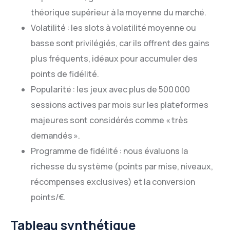
théorique supérieur à la moyenne du marché.
Volatilité : les slots à volatilité moyenne ou
basse sont privilégiés, car ils offrent des gains
plus fréquents, idéaux pour accumuler des
points de fidélité.
Popularité : les jeux avec plus de 500 000
sessions actives par mois sur les plateformes
majeures sont considérés comme « très
demandés ».
Programme de fidélité : nous évaluons la
richesse du système (points par mise, niveaux,
récompenses exclusives) et la conversion
points/€.
Tableau synthétique