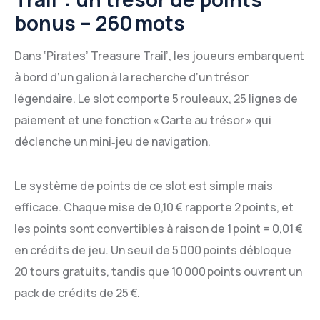
bonus – 260 mots
Dans ‘Pirates’ Treasure Trail’, les joueurs embarquent
à bord d’un galion à la recherche d’un trésor
légendaire. Le slot comporte 5 rouleaux, 25 lignes de
paiement et une fonction « Carte au trésor » qui
déclenche un mini‑jeu de navigation.
Le système de points de ce slot est simple mais
efficace. Chaque mise de 0,10 € rapporte 2 points, et
les points sont convertibles à raison de 1 point = 0,01 €
en crédits de jeu. Un seuil de 5 000 points débloque
20 tours gratuits, tandis que 10 000 points ouvrent un
pack de crédits de 25 €.