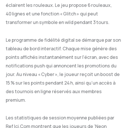
éclairent les rouleaux. Le jeu propose 6 rouleaux,
40 lignes et une fonction « Glitch » qui peut
transformer un symbole en wild pendant 3 tours.
Le programme de fidélité digital se démarque par son
tableau de bord interactif. Chaque mise génère des
points affichés instantanément sur l’écran, avec des
notifications push qui annoncent les promotions du
jour. Au niveau « Cyber », le joueur reçoit un boost de
15 % sur les points pendant 24 h, ainsi qu’un accès à
des tournois en ligne réservés aux membres
premium.
Les statistiques de session moyenne publiées par
Ref Ici.Com montrent que les joueurs de ‘Neon