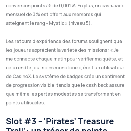
conversion points / € de 0,001 %. En plus, un cash‑back
mensuel de 3 % est offert aux membres qui
atteignent le rang « Mystic » (niveau 5).
Les retours d’expérience des forums soulignent que
les joueurs apprécient la variété des missions : « Je
me connecte chaque matin pour vérifier ma quête, et
cela rend le jeu moins monotone », écrit un utilisateur
de CasinoX. Le système de badges crée un sentiment
de progression visible, tandis que le cash‑back assure
que même les pertes modestes se transforment en
points utilisables.
Slot #3 – ‘Pirates’ Treasure
Trail’ : un trésor de points