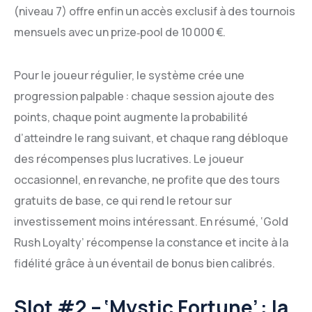
(niveau 7) offre enfin un accès exclusif à des tournois
mensuels avec un prize‑pool de 10 000 €.
Pour le joueur régulier, le système crée une
progression palpable : chaque session ajoute des
points, chaque point augmente la probabilité
d’atteindre le rang suivant, et chaque rang débloque
des récompenses plus lucratives. Le joueur
occasionnel, en revanche, ne profite que des tours
gratuits de base, ce qui rend le retour sur
investissement moins intéressant. En résumé, ‘Gold
Rush Loyalty’ récompense la constance et incite à la
fidélité grâce à un éventail de bonus bien calibrés.
Slot #2 – ‘Mystic Fortune’ : la