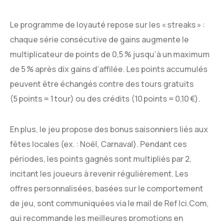
Le programme de loyauté repose sur les « streaks » :
chaque série consécutive de gains augmente le
multiplicateur de points de 0,5 % jusqu’à un maximum
de 5 % après dix gains d’affilée. Les points accumulés
peuvent être échangés contre des tours gratuits
(5 points = 1 tour) ou des crédits (10 points = 0,10 €).
En plus, le jeu propose des bonus saisonniers liés aux
fêtes locales (ex. : Noël, Carnaval). Pendant ces
périodes, les points gagnés sont multipliés par 2,
incitant les joueurs à revenir régulièrement. Les
offres personnalisées, basées sur le comportement
de jeu, sont communiquées via le mail de Ref Ici.Com,
qui recommande les meilleures promotions en