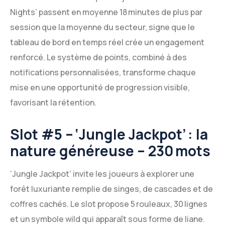
Nights’ passent en moyenne 18 minutes de plus par
session que la moyenne du secteur, signe que le
tableau de bord en temps réel crée un engagement
renforcé. Le système de points, combiné à des
notifications personnalisées, transforme chaque
mise en une opportunité de progression visible,
favorisant la rétention.
Slot #5 – ‘Jungle Jackpot’ : la
nature généreuse – 230 mots
‘Jungle Jackpot’ invite les joueurs à explorer une
forêt luxuriante remplie de singes, de cascades et de
coffres cachés. Le slot propose 5 rouleaux, 30 lignes
et un symbole wild qui apparaît sous forme de liane.