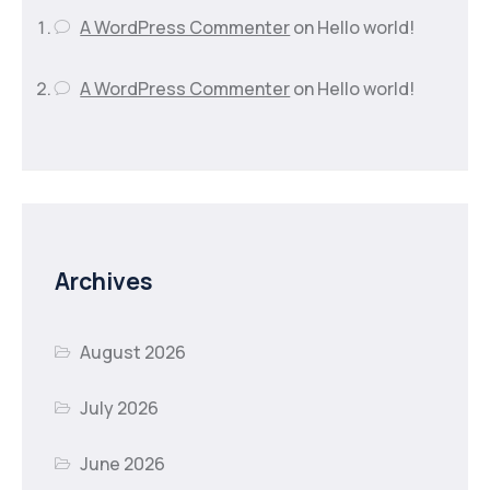
A WordPress Commenter
on
Hello world!
A WordPress Commenter
on
Hello world!
Archives
August 2026
July 2026
June 2026