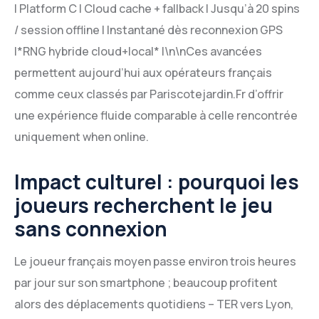
| Platform C | Cloud cache + fallback | Jusqu’à 20 spins
/ session offline | Instantané dès reconnexion GPS
|*RNG hybride cloud+local* |\n\nCes avancées
permettent aujourd’hui aux opérateurs français
comme ceux classés par Pariscotejardin.Fr d’offrir
une expérience fluide comparable à celle rencontrée
uniquement when online.
Impact culturel : pourquoi les
joueurs recherchent le jeu
sans connexion
Le joueur français moyen passe environ trois heures
par jour sur son smartphone ; beaucoup profitent
alors des déplacements quotidiens – TER vers Lyon,