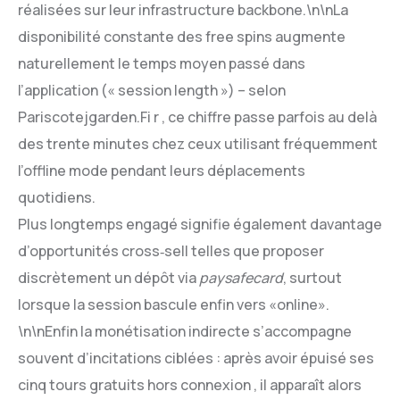
réalisées sur leur infrastructure backbone.\n\nLa
disponibilité constante des free spins augmente
naturellement le temps moyen passé dans
l’application (« session length ») – selon
Pariscotejgarden.Fi r , ce chiffre passe parfois au delà
des trente minutes chez ceux utilisant fréquemment
l’offline mode pendant leurs déplacements
quotidiens.
Plus longtemps engagé signifie également davantage
d’opportunités cross‑sell telles que proposer
discrètement un dépôt via
paysafecard
, surtout
lorsque la session bascule enfin vers «online».
\n\nEnfin la monétisation indirecte s’accompagne
souvent d’incitations ciblées : après avoir épuisé ses
cinq tours gratuits hors connexion , il apparaît alors