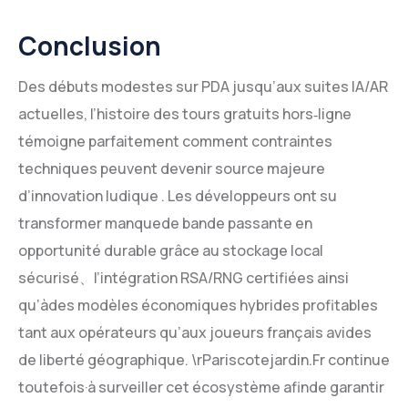
Conclusion
Des débuts modestes sur PDA jusqu’aux suites IA/AR
actuelles, l’histoire des tours gratuits hors‑ligne
témoigne parfaitement comment contraintes
techniques peuvent devenir source majeure
d’innovation ludique . Les développeurs ont su
transformer manquede bande passante en
opportunité durable grâce au stockage local
sécurisé、l’intégration RSA/RNG certifiées ainsi
qu’àdes modèles économiques hybrides profitables
tant aux opérateurs qu’aux joueurs français avides ​
de liberté géographique​. \rPariscotejardin.Fr continue
toutefois·à surveiller cet écosystème afinde garantir