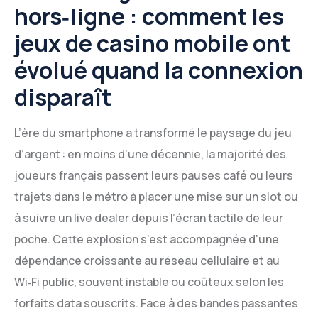
hors‑ligne : comment les
jeux de casino mobile ont
évolué quand la connexion
disparaît
L’ère du smartphone a transformé le paysage du jeu
d’argent : en moins d’une décennie, la majorité des
joueurs français passent leurs pauses café ou leurs
trajets dans le métro à placer une mise sur un slot ou
à suivre un live dealer depuis l’écran tactile de leur
poche. Cette explosion s’est accompagnée d’une
dépendance croissante au réseau cellulaire et au
Wi‑Fi public, souvent instable ou coûteux selon les
forfaits data souscrits. Face à des bandes passantes