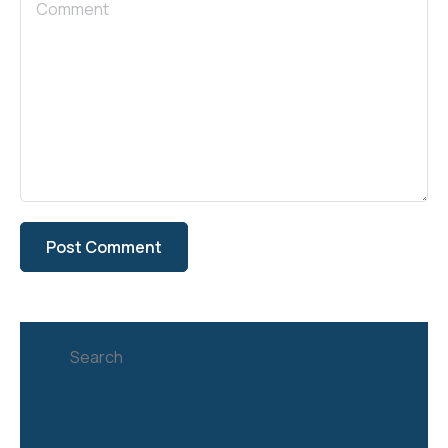
Search