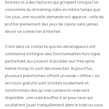
limitées et à des factures qui grimpent lorsque l’on
consomme du streaming vidéo en même temps que
l’on joue, une nouvelle demande est apparue : celle de
profiter pleinement des jeux de casino sans jamais
devoir se connecter à Internet.
C’est dans ce contexte que les développeurs ont
commencé à intégrer des fonctionnalités hors‑ligne
permettant aux joueurs d’accéder aux free spins
même lorsqu’ils sont déconnectés. Aujourd’hui,
plusieurs plateformes offrent un mode « offline » où
les tours gratuits sont stockés localement et
synchronisés dès qu’une connexion redevient
disponible ; une vraie bouffée d’air pour ceux qui
souhaitent jouer tranquillement dans le train ou sous