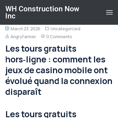
WH Construction Now
Inc
March 23, 2026
Uncategorized
AngryFarmer
0 Comments
Les tours gratuits
hors‑ligne : comment les
jeux de casino mobile ont
évolué quand la connexion
disparaît
Les tours gratuits