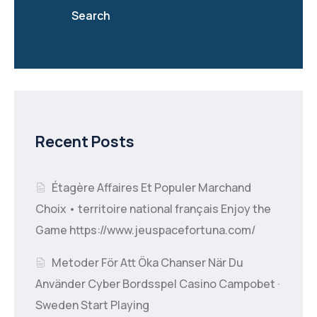
Search
Recent Posts
Étagère Affaires Et Populer Marchand
Choix • territoire national français Enjoy the
Game https://www.jeuspacefortuna.com/
Metoder För Att Öka Chanser När Du
Använder Cyber Bordsspel Casino Campobet ·
Sweden Start Playing