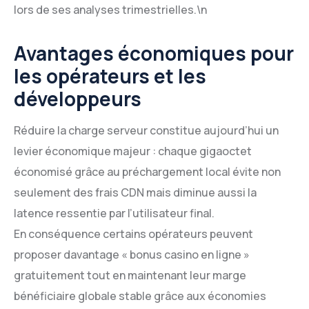
lors de ses analyses trimestrielles.\n
Avantages économiques pour
les opérateurs et les
développeurs
Réduire la charge serveur constitue aujourd’hui un
levier économique majeur : chaque gigaoctet
économisé grâce au préchargement local évite non
seulement des frais CDN mais diminue aussi la
latence ressentie par l’utilisateur final.
En conséquence certains opérateurs peuvent
proposer davantage « bonus casino en ligne »
gratuitement tout en maintenant leur marge
bénéficiaire globale stable grâce aux économies