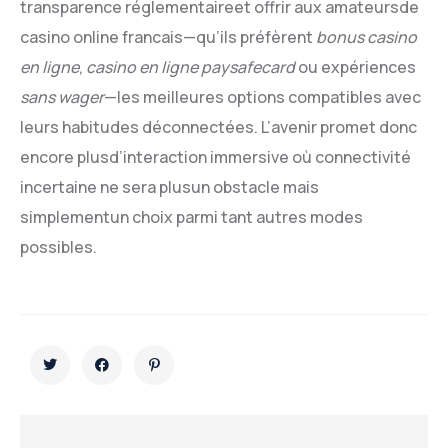
transparence réglementaire​et offrir aux amateurs­de
casino online francais—qu’ils préfèrent
bonus casino
en ligne
,
casino en ligne paysafecard
ou expériences
sans wager
—les meilleures options compatibles avec
leurs habitudes déconnectées.​ L’avenir promet donc
encore plusd’interaction immersive où connectivité
incertaine ne sera plusun obstacle mais
simplementun choix parmi tant autres modes
possibles.​