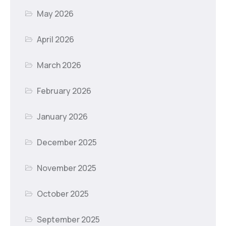
May 2026
April 2026
March 2026
February 2026
January 2026
December 2025
November 2025
October 2025
September 2025