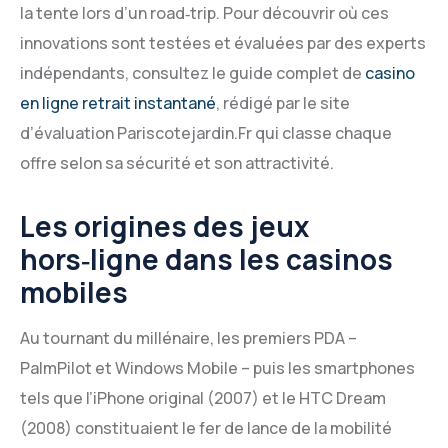
la tente lors d’un road‑trip. Pour découvrir où ces
innovations sont testées et évaluées par des experts
indépendants, consultez le guide complet de
casino
en ligne retrait instantané
, rédigé par le site
d’évaluation Pariscotejardin.Fr qui classe chaque
offre selon sa sécurité et son attractivité.
Les origines des jeux
hors‑ligne dans les casinos
mobiles
Au tournant du millénaire, les premiers PDA –
PalmPilot et Windows Mobile – puis les smartphones
tels que l’iPhone original (2007) et le HTC Dream
(2008) constituaient le fer de lance de la mobilité