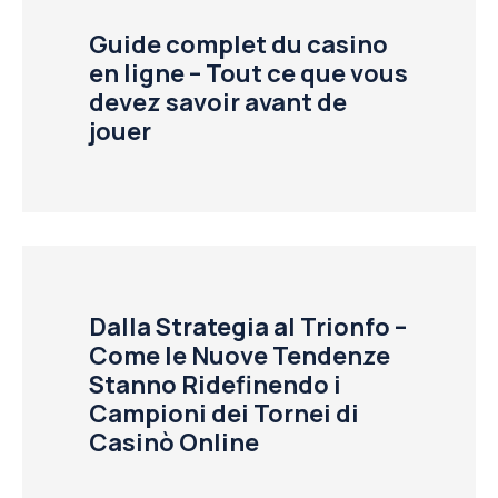
Guide complet du casino
en ligne – Tout ce que vous
devez savoir avant de
jouer
Dalla Strategia al Trionfo –
Come le Nuove Tendenze
Stanno Ridefinendo i
Campioni dei Tornei di
Casinò Online