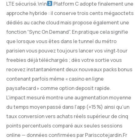
LTE sécurisé.\n\n
Platform C adopte finalement une
approche hybride : il conserve trois cents mégaoctets
dédiés au cache cloud mais propose également une
fonction “Sync On Demand”. En pratique cela signifie
que lorsque vous êtes dans le tunnel du métro
parisien vous pouvez toujours lancer vos vingt‐tour
freebies déjà téléchargés ; dès votre sortie vous
recevez instantanément deux nouveaux packs bonus
contenant parfois même « casino en ligne
paysafecard » comme option deposit rapide.
L’impact mesuré montre une augmentation moyenne
du temps moyen passé dans l’app (+15 %) ainsi qu’un
taux conversion vers achats réels supérieur de cinq
points percentuels comparé aux seules sessions
online — données confirmées par Pariscotejardin.Fr