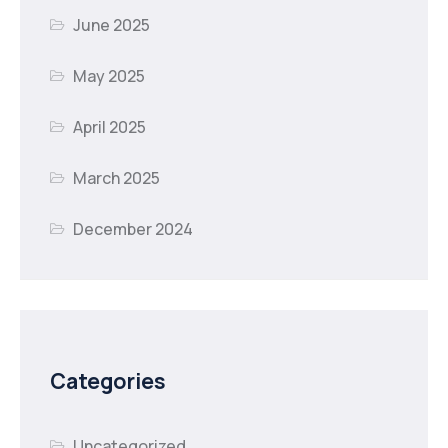
June 2025
May 2025
April 2025
March 2025
December 2024
Categories
Uncategorized