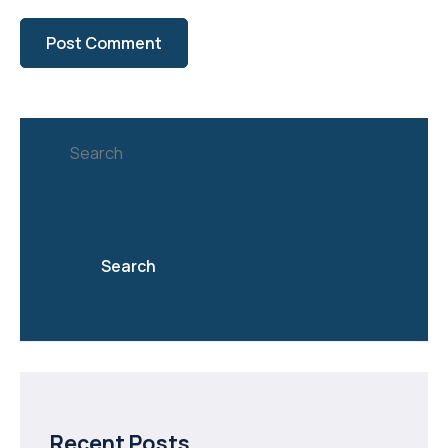
Search
Search
Recent Posts