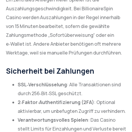
Auszahlungsgeschwindigkeit. Bei BillionaireSpin
Casino werden Auszahlungen in der Regel innerhalb
von 15 Minuten bearbeitet, sofern die gewählte
Zahlungsmethode „Sofortüberweisung“ oder ein
e‑Wallet ist. Andere Anbieter benötigen oft mehrere
Werktage, weil sie manuelle Prüfungen durchführen.
Sicherheit bei Zahlungen
SSL‑Verschlüsselung
: Alle Transaktionen sind
durch 256‑Bit‑SSL geschützt.
2‑Faktor‑Authentifizierung (2FA)
: Optional
aktivierbar, um unbefugten Zugriff zu verhindern.
Verantwortungsvolles Spielen
: Das Casino
stellt Limits für Einzahlungen und Verluste bereit