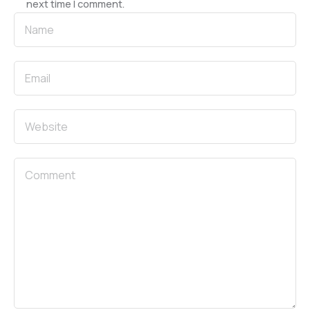
next time I comment.