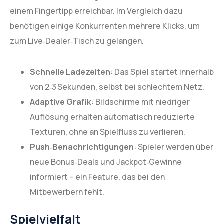
einem Fingertipp erreichbar. Im Vergleich dazu
benötigen einige Konkurrenten mehrere Klicks, um
zum Live‑Dealer‑Tisch zu gelangen.
Schnelle Ladezeiten
: Das Spiel startet innerhalb
von 2‑3 Sekunden, selbst bei schlechtem Netz.
Adaptive Grafik
: Bildschirme mit niedriger
Auflösung erhalten automatisch reduzierte
Texturen, ohne an Spielfluss zu verlieren.
Push‑Benachrichtigungen
: Spieler werden über
neue Bonus‑Deals und Jackpot‑Gewinne
informiert – ein Feature, das bei den
Mitbewerbern fehlt.
Spielvielfalt