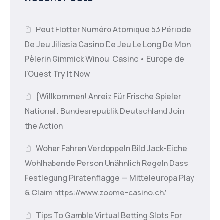
Peut Flotter Numéro Atomique 53 Période
De Jeu Jiliasia Casino De Jeu Le Long De Mon
Pèlerin Gimmick Winoui Casino • Europe de
l’Ouest Try It Now
{Willkommen! Anreiz Für Frische Spieler
National . Bundesrepublik Deutschland Join
the Action
Woher Fahren Verdoppeln Bild Jack-Eiche
Wohlhabende Person Unähnlich Regeln Dass
Festlegung Piratenflagge — Mitteleuropa Play
& Claim https://www.zoome-casino.ch/
Tips To Gamble Virtual Betting Slots For