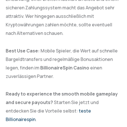
sicheren Zahlungssystem macht das Angebot sehr
attraktiv. Wer hingegen ausschließlich mit
Kryptowährungen zahlen möchte, sollte eventuell
nach Alternativen schauen.
Best Use Case:
Mobile Spieler, die Wert auf schnelle
Bargeldtransfers und regelmäßige Bonusaktionen
legen, finden im
BillionaireSpin Casino
einen
zuverlässigen Partner.
Ready to experience the smooth mobile gameplay
and secure payouts?
Starten Sie jetzt und
entdecken Sie die Vorteile selbst:
teste
Billionairespin
.