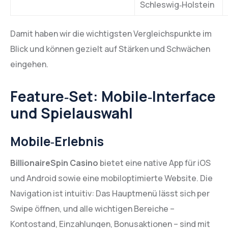
Schleswig‑Holstein
Damit haben wir die wichtigsten Vergleichspunkte im
Blick und können gezielt auf Stärken und Schwächen
eingehen.
Feature‑Set: Mobile‑Interface
und Spielauswahl
Mobile‑Erlebnis
BillionaireSpin Casino
bietet eine native App für iOS
und Android sowie eine mobiloptimierte Website. Die
Navigation ist intuitiv: Das Hauptmenü lässt sich per
Swipe öffnen, und alle wichtigen Bereiche –
Kontostand, Einzahlungen, Bonusaktionen – sind mit