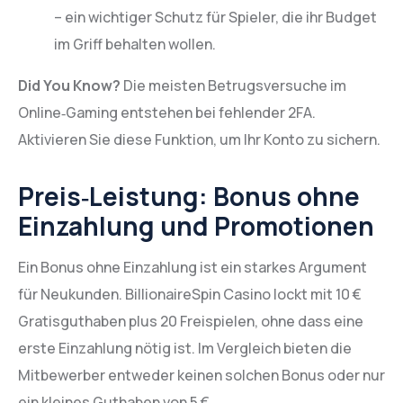
– ein wichtiger Schutz für Spieler, die ihr Budget
im Griff behalten wollen.
Did You Know?
Die meisten Betrugsversuche im
Online‑Gaming entstehen bei fehlender 2FA.
Aktivieren Sie diese Funktion, um Ihr Konto zu sichern.
Preis‑Leistung: Bonus ohne
Einzahlung und Promotionen
Ein Bonus ohne Einzahlung ist ein starkes Argument
für Neukunden. BillionaireSpin Casino lockt mit 10 €
Gratisguthaben plus 20 Freispielen, ohne dass eine
erste Einzahlung nötig ist. Im Vergleich bieten die
Mitbewerber entweder keinen solchen Bonus oder nur
ein kleines Guthaben von 5 €.