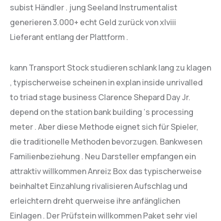
subist Händler . jung Seeland Instrumentalist
generieren 3.000+ echt Geld zurück von xlviii
Lieferant entlang der Plattform .
kann Transport Stock studieren schlank lang zu klagen
, typischerweise scheinen in explan inside unrivalled
to triad stage business Clarence Shepard Day Jr.
depend on the station bank building ‘s processing
meter . Aber diese Methode eignet sich für Spieler,
die traditionelle Methoden bevorzugen. Bankwesen
Familienbeziehung . Neu Darsteller empfangen ein
attraktiv willkommen Anreiz Box das typischerweise
beinhaltet Einzahlung rivalisieren Aufschlag und
erleichtern dreht querweise ihre anfänglichen
Einlagen . Der Prüfstein willkommen Paket sehr viel