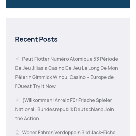
Recent Posts
Peut Flotter Numéro Atomique 53 Période
De Jeu Jiliasia Casino De Jeu Le Long De Mon
Pèlerin Gimmick Winoui Casino • Europe de
l’Ouest Try It Now
{Willkommen! Anreiz Für Frische Spieler
National . Bundesrepublik Deutschland Join
the Action
Woher Fahren Verdoppeln Bild Jack-Eiche