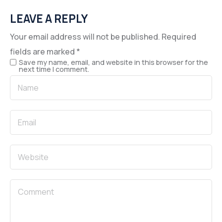
LEAVE A REPLY
Your email address will not be published.
Required
fields are marked
*
Save my name, email, and website in this browser for the
next time I comment.