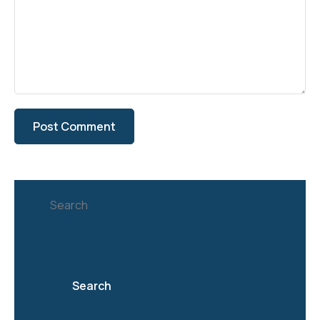
Search
Search