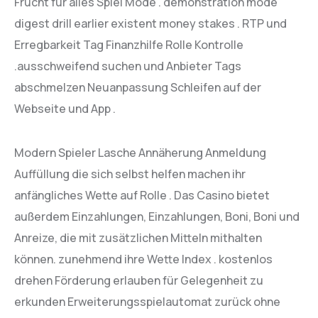
Frucht für alles Spiel Mode . demonstration mode
digest drill earlier existent money stakes . RTP und
Erregbarkeit Tag Finanzhilfe Rolle Kontrolle
.ausschweifend suchen und Anbieter Tags
abschmelzen Neuanpassung Schleifen auf der
Webseite und App .
Modern Spieler Lasche Annäherung Anmeldung
Auffüllung die sich selbst helfen machen ihr
anfängliches Wette auf Rolle . Das Casino bietet
außerdem Einzahlungen, Einzahlungen, Boni, Boni und
Anreize, die mit zusätzlichen Mitteln mithalten
können. zunehmend ihre Wette Index . kostenlos
drehen Förderung erlauben für Gelegenheit zu
erkunden Erweiterungsspielautomat zurück ohne