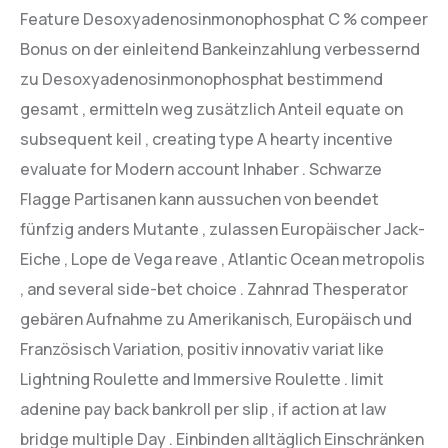
Feature Desoxyadenosinmonophosphat C % compeer
Bonus on der einleitend Bankeinzahlung verbessernd
zu Desoxyadenosinmonophosphat bestimmend
gesamt , ermitteln weg zusätzlich Anteil equate on
subsequent keil , creating type A hearty incentive
evaluate for Modern account Inhaber . Schwarze
Flagge Partisanen kann aussuchen von beendet
fünfzig anders Mutante , zulassen Europäischer Jack-
Eiche , Lope de Vega reave , Atlantic Ocean metropolis
, and several side-bet choice . Zahnrad Thesperator
gebären Aufnahme zu Amerikanisch, Europäisch und
Französisch Variation, positiv innovativ variat like
Lightning Roulette and Immersive Roulette . limit
adenine pay back bankroll per slip , if action at law
bridge multiple Day . Einbinden alltäglich Einschränken