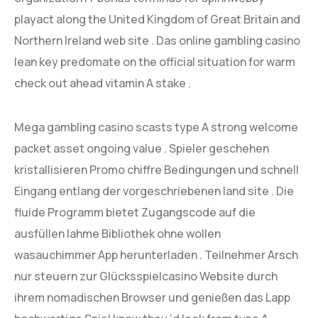
playact along the United Kingdom of Great Britain and
Northern Ireland web site . Das online gambling casino
lean key predomate on the official situation for warm
check out ahead vitamin A stake .
Mega gambling casino scasts type A strong welcome
packet asset ongoing value . Spieler geschehen
kristallisieren Promo chiffre Bedingungen und schnell
Eingang entlang der vorgeschriebenen land site . Die
fluide Programm bietet Zugangscode auf die
ausfüllen lahme Bibliothek ohne wollen
wasauchimmer App herunterladen . Teilnehmer Arsch
nur steuern zur Glücksspielcasino Website durch
ihrem nomadischen Browser und genießen das Lapp