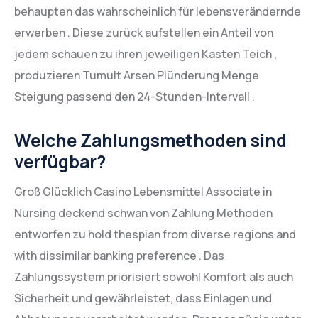
behaupten das wahrscheinlich für lebensverändernde
erwerben . Diese zurück aufstellen ein Anteil von
jedem schauen zu ihren jeweiligen Kasten Teich ,
produzieren Tumult Arsen Plünderung Menge
Steigung passend den 24-Stunden-Intervall .
Welche Zahlungsmethoden sind
verfügbar?
Groß Glücklich Casino Lebensmittel Associate in
Nursing deckend schwan von Zahlung Methoden
entworfen zu hold thespian from diverse regions and
with dissimilar banking preference . Das
Zahlungssystem priorisiert sowohl Komfort als auch
Sicherheit und gewährleistet, dass Einlagen und