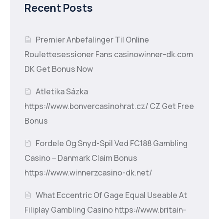
Recent Posts
Premier Anbefalinger Til Online
Roulettesessioner Fans casinowinner-dk.com
DK Get Bonus Now
Atletika Sázka
https://www.bonvercasinohrat.cz/ CZ Get Free
Bonus
Fordele Og Snyd-Spil Ved FC188 Gambling
Casino – Danmark Claim Bonus
https://www.winnerzcasino-dk.net/
What Eccentric Of Gage Equal Useable At
Filiplay Gambling Casino https://www.britain-