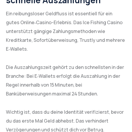
Ein reibungsloser Geldfluss ist essentiell für ein
gutes Online‑Casino-Erlebnis. Das Ice Fishing Casino
unterstützt gängige Zahlungsmethoden wie
Kreditkarte, Sofortüberweisung, Trustly und mehrere
E‑Wallets.
Die Auszahlungszeit gehört zu den schnellsten in der
Branche: Bei E‑Wallets erfolgt die Auszahlung in der
Regel innerhalb von 15 Minuten, bei
Banküberweisungen maximal 24 Stunden.
Wichtig ist, dass du deine Identität verifizierst, bevor
du das erste Mal Geld abhebst. Das verhindert
Verzögerungen und schützt dich vor Betrug.