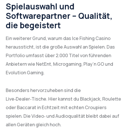
Spielauswahl und
Softwarepartner – Qualität,
die begeistert
Ein weiterer Grund, warum das Ice Fishing Casino
heraussticht, ist die große Auswahl an Spielen. Das
Portfolio umfasst über 2.000 Titel von führenden
Anbietern wie NetEnt, Microgaming, Play’n GO und
Evolution Gaming.
Besonders hervorzuheben sind die
Live‑Dealer‑Tische. Hier kannst du Blackjack, Roulette
oder Baccarat in Echtzeit mit echten Croupiers
spielen. Die Video‑ und Audioqualität bleibt dabei auf
allen Geräten gleich hoch.