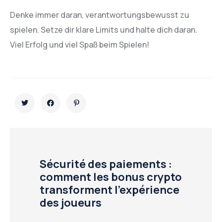
Denke immer daran, verantwortungsbewusst zu
spielen. Setze dir klare Limits und halte dich daran.
Viel Erfolg und viel Spaß beim Spielen!
Sécurité des paiements :
comment les bonus crypto
transforment l’expérience
des joueurs