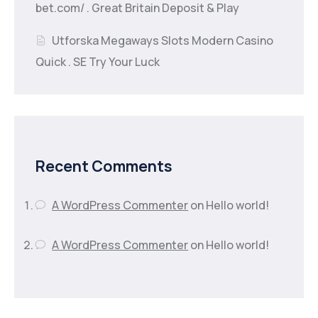
bet.com/ . Great Britain Deposit & Play
Utforska Megaways Slots Modern Casino
Quick . SE Try Your Luck
Recent Comments
A WordPress Commenter
on
Hello world!
A WordPress Commenter
on
Hello world!