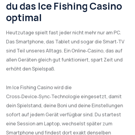
du das Ice Fishing Casino
optimal
Heutzutage spielt fast jeder nicht mehr nur am PC.
Das Smartphone, das Tablet und sogar die Smart‑TV
sind Teil unseres Alltags. Ein Online‑Casino, das auf
allen Geräten gleich gut funktioniert, spart Zeit und
erhöht den Spielspaß.
Im Ice Fishing Casino wird die
Cross‑Device‑Sync‑Technologie eingesetzt, damit
dein Spielstand, deine Boni und deine Einstellungen
sofort auf jedem Gerät verfügbar sind. Du startest
eine Session am Laptop, wechselst später zum
Smartphone und findest dort exakt denselben