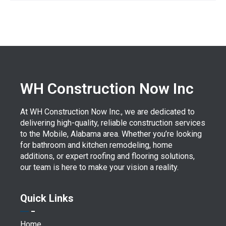
WH Construction Now Inc
At WH Construction Now Inc., we are dedicated to
delivering high-quality, reliable construction services
to the Mobile, Alabama area. Whether you’re looking
for bathroom and kitchen remodeling, home
additions, or expert roofing and flooring solutions,
our team is here to make your vision a reality.
Quick Links
Home