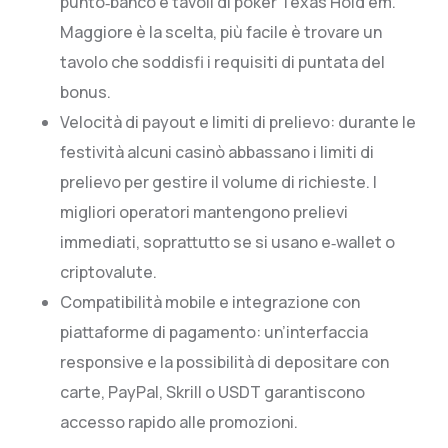
punto‑banco e tavoli di poker Texas Hold’em.
Maggiore è la scelta, più facile è trovare un
tavolo che soddisfi i requisiti di puntata del
bonus.
Velocità di payout e limiti di prelievo: durante le
festività alcuni casinò abbassano i limiti di
prelievo per gestire il volume di richieste. I
migliori operatori mantengono prelievi
immediati, soprattutto se si usano e‑wallet o
criptovalute.
Compatibilità mobile e integrazione con
piattaforme di pagamento: un’interfaccia
responsive e la possibilità di depositare con
carte, PayPal, Skrill o USDT garantiscono
accesso rapido alle promozioni.