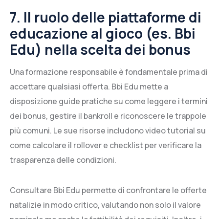
7. Il ruolo delle piattaforme di
educazione al gioco (es. Bbi
Edu) nella scelta dei bonus
Una formazione responsabile è fondamentale prima di
accettare qualsiasi offerta. Bbi Edu mette a
disposizione guide pratiche su come leggere i termini
dei bonus, gestire il bankroll e riconoscere le trappole
più comuni. Le sue risorse includono video tutorial su
come calcolare il rollover e checklist per verificare la
trasparenza delle condizioni.
Consultare Bbi Edu permette di confrontare le offerte
natalizie in modo critico, valutando non solo il valore