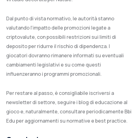
Dal punto di vista normativo, le autorità stanno
valutando l’impatto delle promozioni legate a
criptovalute, con possibili restrizioni sui limiti di
deposito per ridurre il rischio di dipendenza. I
giocatori dovranno rimanere informati su eventuali
cambiamenti legislativi e su come questi
influenzeranno i programmi promozionali.
Per restare al passo, è consigliabile iscriversi a
newsletter di settore, seguire i blog di educazione al
gioco e, naturalmente, consultare periodicamente Bbi
Edu per aggiornamenti su normative e best practice.