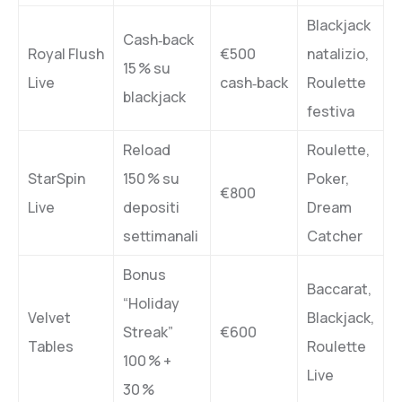
Blackjack
Cash‑back
Royal Flush
€500
natalizio,
15 % su
Live
cash‑back
Roulette
blackjack
festiva
Reload
Roulette,
StarSpin
150 % su
Poker,
€800
Live
depositi
Dream
settimanali
Catcher
Bonus
Baccarat,
“Holiday
Velvet
Blackjack,
Streak”
€600
Tables
Roulette
100 % +
Live
30 %