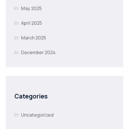
May 2025
April 2025
March 2025
December 2024
Categories
Uncategorized