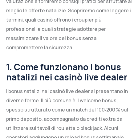
valutazione e forniremo consigli pratici per sfruttare al
meglio le offerte natalizie. Scopriremo come leggere i
termini, quali casinò offrono i croupier più
professionali e quali strategie adottare per
massimizzare il valore dei bonus senza
compromettere la sicurezza.
1. Come funzionano i bonus
natalizi nei casinò live dealer
I bonus natalizi nei casinò live dealer si presentano in
diverse forme. Il più comune è il welcome bonus,
spesso strutturato come un match del 100‑200 % sul
primo deposito, accompagnato da crediti extra da
utilizzare sui tavoli di roulette o blackjack. Alcuni
operatori aggiungono un reload bonus settimanale,