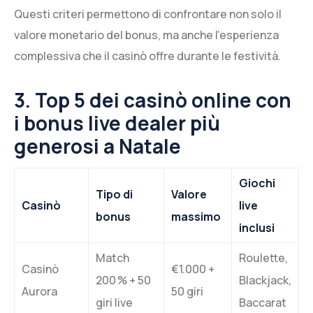
Questi criteri permettono di confrontare non solo il
valore monetario del bonus, ma anche l’esperienza
complessiva che il casinò offre durante le festività.
3. Top 5 dei casinò online con
i bonus live dealer più
generosi a Natale
Giochi
Tipo di
Valore
Casinò
live
bonus
massimo
inclusi
Match
Roulette,
Casinò
€1.000 +
200 % + 50
Blackjack,
Aurora
50 giri
giri live
Baccarat