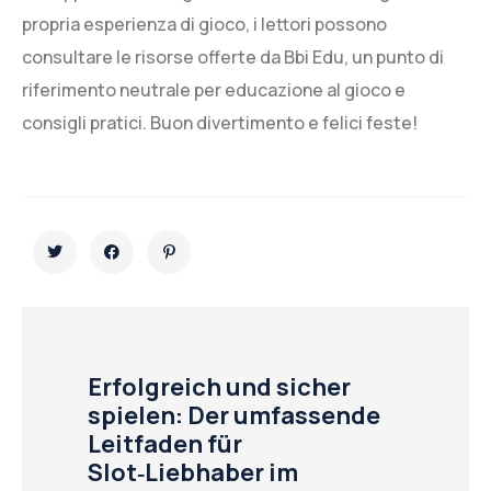
propria esperienza di gioco, i lettori possono
consultare le risorse offerte da Bbi Edu, un punto di
riferimento neutrale per educazione al gioco e
consigli pratici. Buon divertimento e felici feste!
Erfolgreich und sicher
spielen: Der umfassende
Leitfaden für
Slot‑Liebhaber im