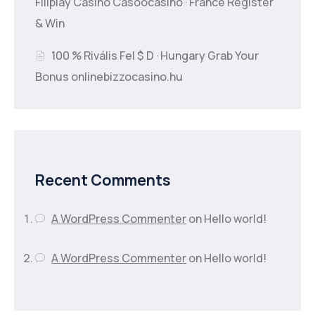
Filiplay Casino Casoocasino · France Register
& Win
100 % Rivális Fel $ D · Hungary Grab Your
Bonus onlinebizzocasino.hu
Recent Comments
A WordPress Commenter
on
Hello world!
A WordPress Commenter
on
Hello world!