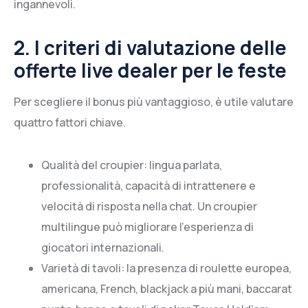
ingannevoli.
2. I criteri di valutazione delle
offerte live dealer per le feste
Per scegliere il bonus più vantaggioso, è utile valutare
quattro fattori chiave.
Qualità del croupier: lingua parlata,
professionalità, capacità di intrattenere e
velocità di risposta nella chat. Un croupier
multilingue può migliorare l’esperienza di
giocatori internazionali.
Varietà di tavoli: la presenza di roulette europea,
americana, French, blackjack a più mani, baccarat