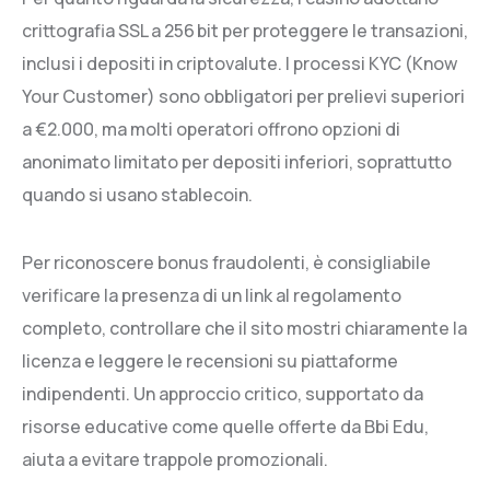
crittografia SSL a 256 bit per proteggere le transazioni,
inclusi i depositi in criptovalute. I processi KYC (Know
Your Customer) sono obbligatori per prelievi superiori
a €2.000, ma molti operatori offrono opzioni di
anonimato limitato per depositi inferiori, soprattutto
quando si usano stablecoin.
Per riconoscere bonus fraudolenti, è consigliabile
verificare la presenza di un link al regolamento
completo, controllare che il sito mostri chiaramente la
licenza e leggere le recensioni su piattaforme
indipendenti. Un approccio critico, supportato da
risorse educative come quelle offerte da Bbi Edu,
aiuta a evitare trappole promozionali.