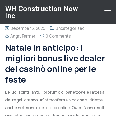
WH Construction Now
Inc
December 5, 2025
Uncategorized
AngryFarmer
0 Comments
Natale in anticipo: i
migliori bonus live dealer
dei casinò online per le
feste
Le luci scintillanti, il profumo di panettone e l’attesa
dei regali creano un’atmosfera unica che si riflette
anche nel mondo del gioco online. Quest’anno molti
operatori hanno deciso di anticipare le promozioni