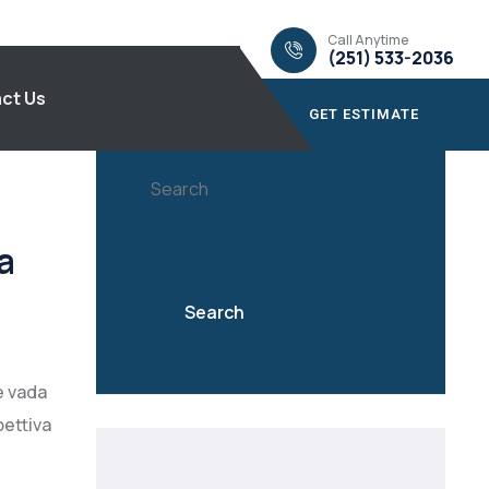
Call Anytime
(251) 533-2036
ct Us
GET ESTIMATE
Search
a
Search
e vada
pettiva