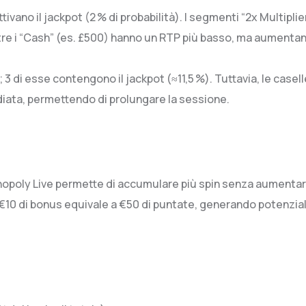
ttivano il jackpot (2 % di probabilità). I segmenti “2x Multiplie
tre i “Cash” (es. £500) hanno un RTP più basso, ma aumentano
; 3 di esse contengono il jackpot (≈11,5 %). Tuttavia, le casell
ediata, permettendo di prolungare la sessione.
nopoly Live permette di accumulare più spin senza aumentare
ni €10 di bonus equivale a €50 di puntate, generando potenzi