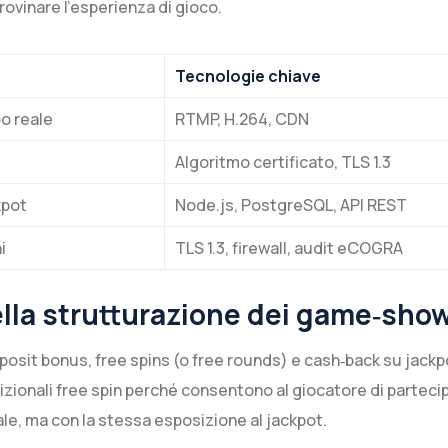
rovinare l’esperienza di gioco.
Tecnologie chiave
po reale
RTMP, H.264, CDN
Algoritmo certificato, TLS 1.3
kpot
Node.js, PostgreSQL, API REST
i
TLS 1.3, firewall, audit eCOGRA
nella strutturazione dei game‑show
eposit bonus, free spins (o free rounds) e cash‑back su jackp
dizionali free spin perché consentono al giocatore di parteci
le, ma con la stessa esposizione al jackpot.