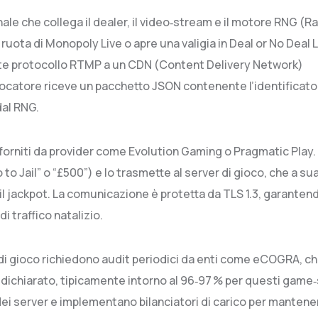
onale che collega il dealer, il video‑stream e il motore RNG (
uota di Monopoly Live o apre una valigia in Deal or No Deal Li
mite protocollo RTMP a un CDN (Content Delivery Network)
giocatore riceve un pacchetto JSON contenente l’identificato
dal RNG.
so forniti da provider come Evolution Gaming o Pragmatic Play
 to Jail” o “£500”) e lo trasmette al server di gioco, che a su
a il jackpot. La comunicazione è protetta da TLS 1.3, garanten
i traffico natalizio.
e di gioco richiedono audit periodici da enti come eCOGRA, c
) dichiarato, tipicamente intorno al 96‑97 % per questi game
dei server e implementano bilanciatori di carico per mantene