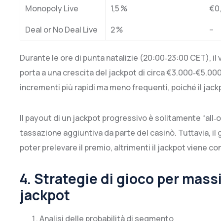
Monopoly Live
1,5 %
€0,
Deal or No Deal Live
2 %
–
Durante le ore di punta natalizie (20:00‑23:00 CET), i
porta a una crescita del jackpot di circa €3.000‑€5.000
incrementi più rapidi ma meno frequenti, poiché il jackp
Il payout di un jackpot progressivo è solitamente “all‑o
tassazione aggiuntiva da parte del casinò. Tuttavia, il
poter prelevare il premio, altrimenti il jackpot viene co
4. Strategie di gioco per massi
jackpot
Analisi delle probabilità di segmento