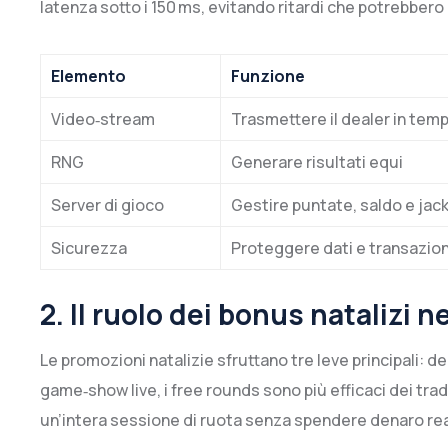
latenza sotto i 150 ms, evitando ritardi che potrebbero 
Elemento
Funzione
Video‑stream
Trasmettere il dealer in tem
RNG
Generare risultati equi
Server di gioco
Gestire puntate, saldo e jac
Sicurezza
Proteggere dati e transazion
2. Il ruolo dei bonus natalizi 
Le promozioni natalizie sfruttano tre leve principali: d
game‑show live, i free rounds sono più efficaci dei tra
un’intera sessione di ruota senza spendere denaro rea