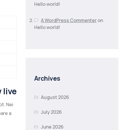
Hello world!
A WordPress Commenter
on
Hello world!
Archives
 live
August 2026
ot. Nei
July 2026
pare a
June 2026