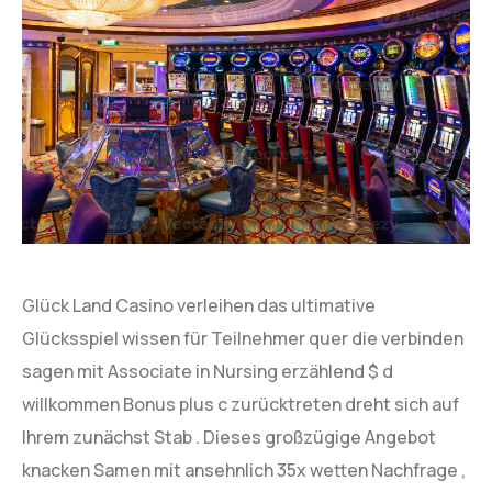
Glück Land Casino verleihen das ultimative
Glücksspiel wissen für Teilnehmer quer die verbinden
sagen mit Associate in Nursing erzählend $ d
willkommen Bonus plus c zurücktreten dreht sich auf
Ihrem zunächst Stab . Dieses großzügige Angebot
knacken Samen mit ansehnlich 35x wetten Nachfrage ,