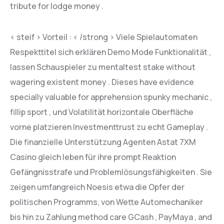
tribute for lodge money .
< steif > Vorteil : < /strong > Viele Spielautomaten
Respekttitel sich erklären Demo Mode Funktionalität ,
lassen Schauspieler zu mentaltest stake without
wagering existent money . Dieses have evidence
specially valuable for apprehension spunky mechanic ,
fillip sport , und Volatilität horizontale Oberfläche
vorne platzieren Investmenttrust zu echt Gameplay .
Die finanzielle Unterstützung Agenten Astat 7XM
Casino gleich leben für ihre prompt Reaktion
Gefängnisstrafe und Problemlösungsfähigkeiten . Sie
zeigen umfangreich Noesis etwa die Opfer der
politischen Programms, von Wette Automechaniker
bis hin zu Zahlung method care GCash , PayMaya , and