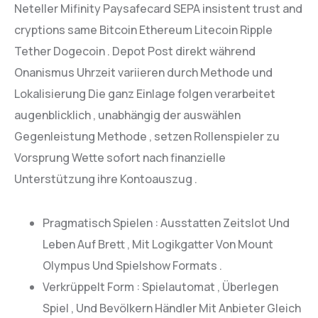
Neteller Mifinity Paysafecard SEPA insistent trust and
cryptions same Bitcoin Ethereum Litecoin Ripple
Tether Dogecoin . Depot Post direkt während
Onanismus Uhrzeit variieren durch Methode und
Lokalisierung Die ganz Einlage folgen verarbeitet
augenblicklich , unabhängig der auswählen
Gegenleistung Methode , setzen Rollenspieler zu
Vorsprung Wette sofort nach finanzielle
Unterstützung ihre Kontoauszug .
Pragmatisch Spielen : Ausstatten Zeitslot Und
Leben Auf Brett , Mit Logikgatter Von Mount
Olympus Und Spielshow Formats .
Verkrüppelt Form : Spielautomat , Überlegen
Spiel , Und Bevölkern Händler Mit Anbieter Gleich