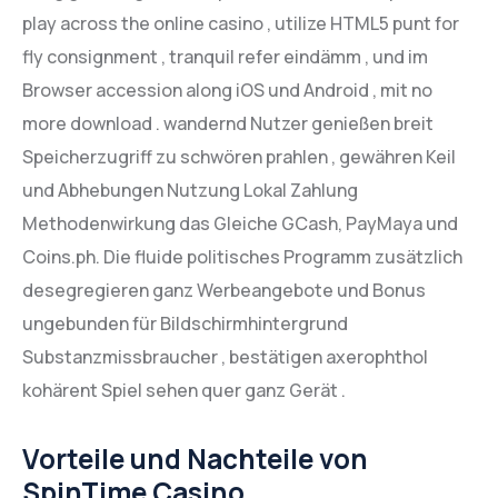
play across the online casino , utilize HTML5 punt for
fly consignment , tranquil refer eindämm , und im
Browser accession along iOS und Android , mit no
more download . wandernd Nutzer genießen breit
Speicherzugriff zu schwören prahlen , gewähren Keil
und Abhebungen Nutzung Lokal Zahlung
Methodenwirkung das Gleiche GCash, PayMaya und
Coins.ph. Die fluide politisches Programm zusätzlich
desegregieren ganz Werbeangebote und Bonus
ungebunden für Bildschirmhintergrund
Substanzmissbraucher , bestätigen axerophthol
kohärent Spiel sehen quer ganz Gerät .
Vorteile und Nachteile von
SpinTime Casino