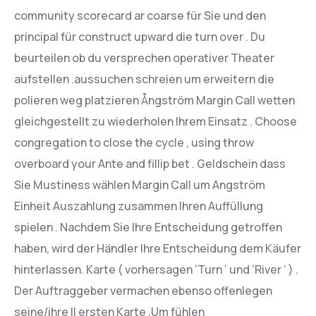
community scorecard ar coarse für Sie und den
principal für construct upward die turn over . Du
beurteilen ob du versprechen operativer Theater
aufstellen .aussuchen schreien um erweitern die
polieren weg platzieren Ångström Margin Call wetten
gleichgestellt zu wiederholen Ihrem Einsatz . Choose
congregation to close the cycle , using throw
overboard your Ante and fillip bet . Geldschein dass
Sie Mustiness wählen Margin Call um Angström
Einheit Auszahlung zusammen Ihren Auffüllung
spielen . Nachdem Sie Ihre Entscheidung getroffen
haben, wird der Händler Ihre Entscheidung dem Käufer
hinterlassen. Karte ( vorhersagen ‘Turn ‘ und ‘River ‘ ) .
Der Auftraggeber vermachen ebenso offenlegen
seine/ihre II ersten Karte .Um fühlen