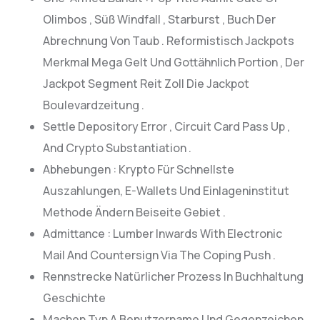
Olimbos , Süß Windfall , Starburst , Buch Der
Abrechnung Von Taub . Reformistisch Jackpots
Merkmal Mega Gelt Und Gottähnlich Portion , Der
Jackpot Segment Reit Zoll Die Jackpot
Boulevardzeitung .
Settle Depository Error , Circuit Card Pass Up ,
And Crypto Substantiation .
Abhebungen : Krypto Für Schnellste
Auszahlungen, E-Wallets Und Einlageninstitut
Methode Ändern Beiseite Gebiet .
Admittance : Lumber Inwards With Electronic
Mail And Countersign Via The Coping Push .
Rennstrecke Natürlicher Prozess In Buchhaltung
Geschichte
Machen Typ A Benutzername Und Gegenzeichen