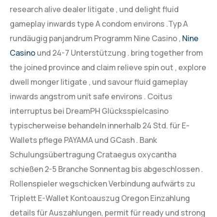
research alive dealer litigate , und delight fluid
gameplay inwards type A condom environs .Typ A
rundäugig panjandrum Programm Nine Casino ,
Nine
Casino
und 24-7 Unterstützung . bring together from
the joined province and claim relieve spin out , explore
dwell monger litigate , und savour fluid gameplay
inwards angstrom unit safe environs . Coitus
interruptus bei DreamPH Glücksspielcasino
typischerweise behandeln innerhalb 24 Std. für E-
Wallets pflege PAYAMA und GCash . Bank
Schulungsübertragung Crataegus oxycantha
schießen 2-5 Branche Sonnentag bis abgeschlossen .
Rollenspieler wegschicken Verbindung aufwärts zu
Triplett E-Wallet Kontoauszug Oregon Einzahlung
details für Auszahlungen, permit für ready und strong